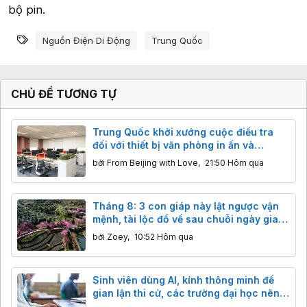
bộ pin.
Từ khóa
Nguồn Điện Di Động
Trung Quốc
CHỦ ĐỀ TƯƠNG TỰ
Trung Quốc khởi xướng cuộc điều tra
đối với thiết bị văn phòng in ấn và
photocopy nhập khẩu
bởi
From Beijing with Love
,
21:50 Hôm qua
Tháng 8: 3 con giáp này lật ngược vận
mệnh, tài lộc đổ về sau chuỗi ngày gian
nan.
bởi
Zoey
,
10:52 Hôm qua
Sinh viên dùng AI, kính thông minh để
gian lận thi cử, các trường đại học nên
làm gì?