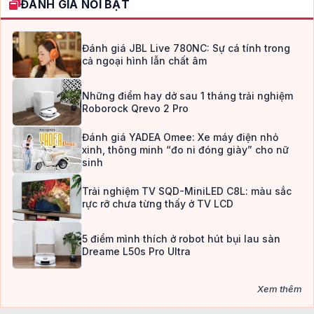
ĐÁNH GIÁ NỔI BẬT
Đánh giá JBL Live 780NC: Sự cá tính trong
cả ngoại hình lẫn chất âm
Những điểm hay dở sau 1 tháng trải nghiệm
Roborock Qrevo 2 Pro
Đánh giá YADEA Omee: Xe máy điện nhỏ
xinh, thông minh “đo ni đóng giày” cho nữ
sinh
Trải nghiệm TV SQD-MiniLED C8L: màu sắc
rực rỡ chưa từng thấy ở TV LCD
5 điểm mình thích ở robot hút bụi lau sàn
Dreame L50s Pro Ultra
Xem thêm