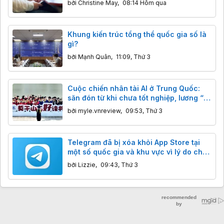
bởi
Christine May
,
08:14 Hôm qua
Khung kiến trúc tổng thể quốc gia số là
gì?
bởi
Mạnh Quân
,
11:09, Thứ 3
Cuộc chiến nhân tài AI ở Trung Quốc:
săn đón từ khi chưa tốt nghiệp, lương “x”
16 lần
bởi
myle.vnreview
,
09:53, Thứ 3
Telegram đã bị xóa khỏi App Store tại
một số quốc gia và khu vực vì lý do chưa
rõ
bởi
Lizzie
,
09:43, Thứ 3