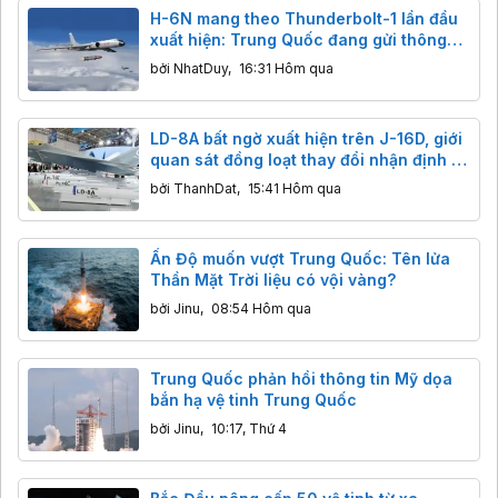
H-6N mang theo Thunderbolt-1 lần đầu
xuất hiện: Trung Quốc đang gửi thông
điệp gì tới các nhóm tàu sân bay?
bởi
NhatDuy
,
16:31 Hôm qua
LD-8A bất ngờ xuất hiện trên J-16D, giới
quan sát đồng loạt thay đổi nhận định về
tên lửa chống radar mới của Trung
bởi
ThanhDat
,
15:41 Hôm qua
Quốc
Ấn Độ muốn vượt Trung Quốc: Tên lửa
Thần Mặt Trời liệu có vội vàng?
bởi
Jinu
,
08:54 Hôm qua
Trung Quốc phản hồi thông tin Mỹ dọa
bắn hạ vệ tinh Trung Quốc
bởi
Jinu
,
10:17, Thứ 4