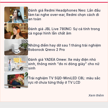
Đánh giá Redmi Headphones Neo: Lần đầu
làm tai nghe over-ear, Redmi chọn cách đi
an toàn
Đánh giá JBL Live 780NC: Sự cá tính trong
cả ngoại hình lẫn chất âm
Những điểm hay dở sau 1 tháng trải nghiệm
Roborock Qrevo 2 Pro
Đánh giá YADEA Omee: Xe máy điện nhỏ
xinh, thông minh “đo ni đóng giày” cho nữ
sinh
Trải nghiệm TV SQD-MiniLED C8L: màu sắc
rực rỡ chưa từng thấy ở TV LCD
Xem thêm