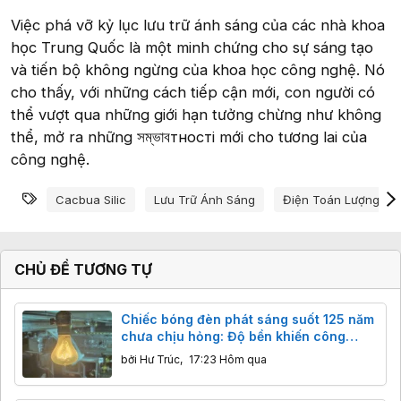
Việc phá vỡ kỷ lục lưu trữ ánh sáng của các nhà khoa
học Trung Quốc là một minh chứng cho sự sáng tạo
và tiến bộ không ngừng của khoa học công nghệ. Nó
cho thấy, với những cách tiếp cận mới, con người có
thể vượt qua những giới hạn tưởng chừng như không
thể, mở ra những সম্ভাবтності mới cho tương lai của
công nghệ.
Từ khóa
Cacbua Silic
Lưu Trữ Ánh Sáng
Điện Toán Lượng Tử
CHỦ ĐỀ TƯƠNG TỰ
Chiếc bóng đèn phát sáng suốt 125 năm
chưa chịu hỏng: Độ bền khiến công
nghệ hiện đại cũng phải ngả nón
bởi
Hư Trúc
,
17:23 Hôm qua