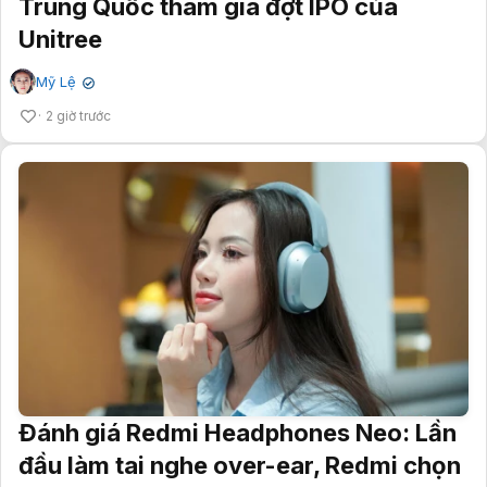
Trung Quốc tham gia đợt IPO của
Unitree
Mỹ Lệ
✔
2 giờ trước
Đánh giá Redmi Headphones Neo: Lần
đầu làm tai nghe over-ear, Redmi chọn