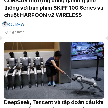
CORSAIR mở rộng dòng gaming phổ
thông với bàn phím SKIFF 100 Series và
chuột HARPOON v2 WIRELESS
Kiều My
✔
1 giờ trước
DeepSeek, Tencent và tập đoàn dầu khí