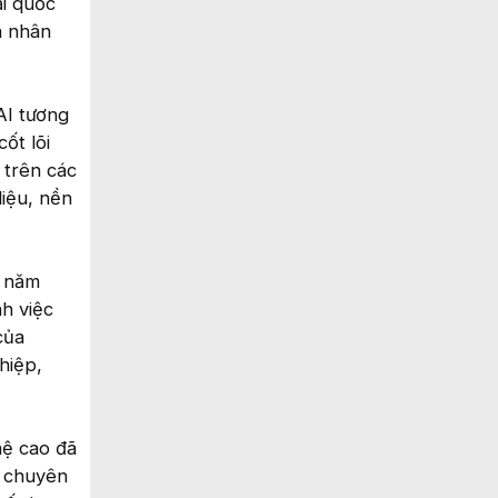
ại quốc
á nhân
AI tương
ốt lõi
 trên các
liệu, nền
g năm
h việc
của
hiệp,
hệ cao đã
h chuyên