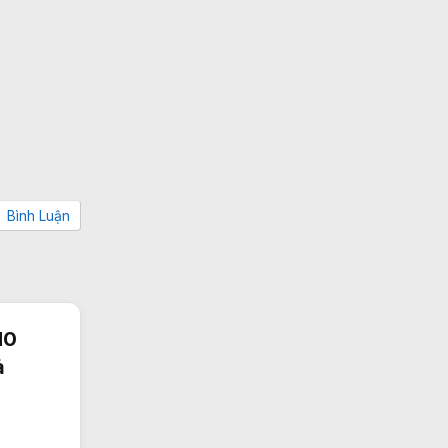
Bình Luận
10
ả