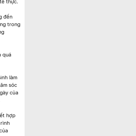
tế thực.
ng đến
óng trong
ng
h quá
inh làm
chăm sóc
ngày của
.
kết hợp
rình
 của