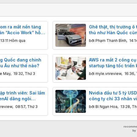
com ra mắt nền tảng
Ghê thật, thị trường ô 
hân “Accio Work” hỗ
thủ như Hàn Quốc cũ
 nghiệp Việt xuất
bị xe Trung Quốc đe 
13:11 Hôm qua
bởi
Phạm Thanh Bình
,
14:1
ng Quốc đang chinh
AWS ra mắt 2 công cụ 
u Âu như thế nào?
startup tăng tốc triển 
tưởng
ne May
,
19:32, Thứ 3
bởi
myle.vnreview
,
16:36,
ập trình viên: Sai lầm
Nvidia đầu tư 5 tỷ US
enAI dâng ngôi
công ty chỉ 33 nhân v
o Anthropic
không có sản phẩm n
nreview
,
08:57, Thứ 3
bởi
Bỉ Ngạn Hoa
,
13:28, Th