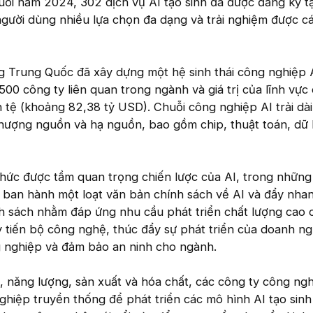
ối năm 2024, 302 dịch vụ AI tạo sinh đã được đăng ký t
người dùng nhiều lựa chọn đa dạng và trải nghiệm được c
 Trung Quốc đã xây dựng một hệ sinh thái công nghiệp 
.500 công ty liên quan trong ngành và giá trị của lĩnh vực c
 tệ (khoảng 82,38 tỷ USD). Chuỗi công nghiệp AI trải dài
thượng nguồn và hạ nguồn, bao gồm chip, thuật toán, dữ 
thức được tầm quan trọng chiến lược của AI, trong nhữn
 ban hành một loạt văn bản chính sách về AI và đẩy nhan
h sách nhằm đáp ứng nhu cầu phát triển chất lượng cao 
 tiến bộ công nghệ, thúc đẩy sự phát triển của doanh ng
 nghiệp và đảm bảo an ninh cho ngành.
, năng lượng, sản xuất và hóa chất, các công ty công ng
ghiệp truyền thống để phát triển các mô hình AI tạo sin