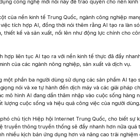
dụng công nghệ mới nổi này để trao quyền cho nền kinh 
ụ cột của nền kinh tế Trung Quốc, ngành công nghiệp ma
việc tích hợp AI, đồng thời nói thêm rằng AI tạo ra làn s
, thiết kế và sản xuất, nổi lên như động lực chính cho cô
ch hợp liên tục AI tạo ra với nền kinh tế thực đã đẩy nhan
minh của các ngành nông nghiệp, sản xuất và dịch vụ.
g một phần ba người dùng sử dụng các sản phẩm AI tạo s
lý giọng nói và xe tự hành đến dịch máy và các giải pháp 
ác mô hình AI đang dần thâm nhập vào cuộc sống hàng 
t lượng cuộc sống và hiệu quả công việc của người dùng
hó chủ tịch Hiệp hội Internet Trung Quốc, cho biết sự 
hệ truyền thông truyền thống sẽ đẩy nhanh hơn nữa quá t
nh nhiều kịch bản ứng dụng hơn và nâng cao trải nghiệm