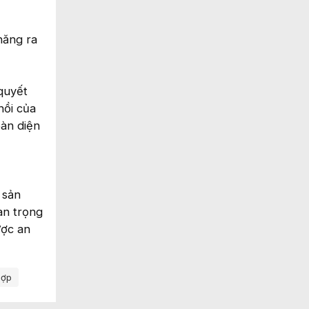
năng ra
quyết
hồi của
oàn diện
 sản
an trọng
ược an
Hợp