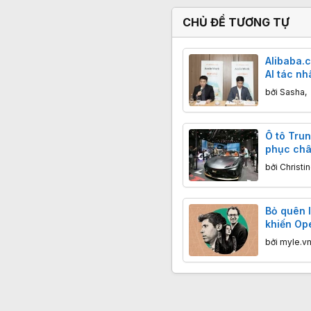
CHỦ ĐỀ TƯƠNG TỰ
Alibaba.
AI tác n
trợ doanh
bởi
Sasha
,
khẩu
Ô tô Tru
phục châ
bởi
Christi
Bỏ quên l
khiến Op
vương ch
bởi
myle.v