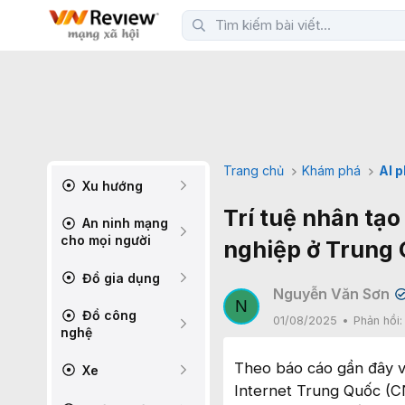
Trang chủ
Khám phá
AI 
Xu hướng
Trí tuệ nhân tạo
An ninh mạng
cho mọi người
nghiệp ở Trung 
Đồ gia dụng
Nguyễn Văn Sơn
✔
N
Đồ công
01/08/2025
Phản hồi
nghệ
Theo báo cáo gần đây về
Xe
Internet Trung Quốc (C