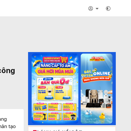
 công
ạng
hân tạo