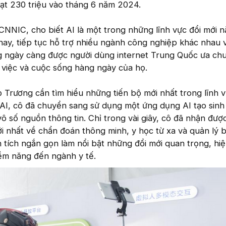
đạt 230 triệu vào tháng 6 năm 2024.
 CNNIC, cho biết AI là một trong những lĩnh vực đổi mới 
 nay, tiếp tục hỗ trợ nhiều ngành công nghiệp khác nhau 
g ngày càng được người dùng internet Trung Quốc ưa chu
việc và cuộc sống hàng ngày của họ.
ọ Trương cần tìm hiểu những tiến bộ mới nhất trong lĩnh
AI, cô đã chuyển sang sử dụng một ứng dụng AI tạo sinh 
vô số nguồn thông tin. Chỉ trong vài giây, cô đã nhận đượ
i nhất về chẩn đoán thông minh, y học từ xa và quản lý 
 tích ngắn gọn làm nổi bật những đổi mới quan trọng, hi
tiềm năng đến ngành y tế.