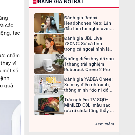
ĐÁNH GIÁ NỔI BẬT
năng
Đánh giá Redmi
Headphones Neo: Lần
và các
đầu làm tai nghe over-
ộng, tác
ear, Redmi chọn cách đi
Đánh giá JBL Live
an toàn
780NC: Sự cá tính
trong cả ngoại hình lẫn
chất âm
 vực chăm
Những điểm hay dở sau
thay vì
1 tháng trải nghiệm
Roborock Qrevo 2 Pro
c một số
bệnh
Đánh giá YADEA Omee:
Xe máy điện nhỏ xinh,
ệu quả
thông minh “đo ni đóng
giày” cho nữ sinh
Trải nghiệm TV SQD-
MiniLED C8L: màu sắc
rực rỡ chưa từng thấy ở
TV LCD
Xem thêm