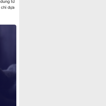
 dung từ
 chỉ dựa