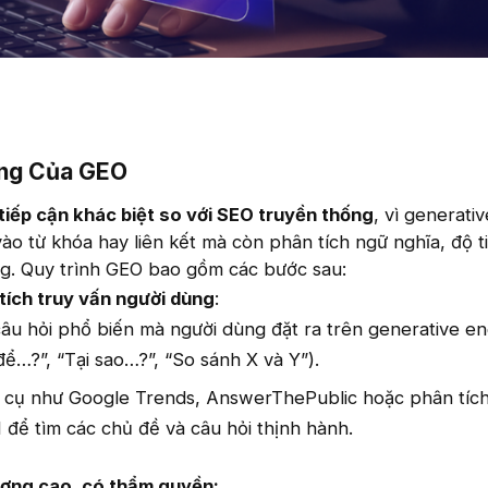
ng Của GEO​
iếp cận khác biệt so với SEO truyền thống
, vì generativ
ào từ khóa hay liên kết mà còn phân tích ngữ nghĩa, độ t
ng. Quy trình GEO bao gồm các bước sau:
tích truy vấn người dùng
:
câu hỏi phổ biến mà người dùng đặt ra trên generative en
ể…?”, “Tại sao…?”, “So sánh X và Y”).
 cụ như Google Trends, AnswerThePublic hoặc phân tích
 để tìm các chủ đề và câu hỏi thịnh hành.
ượng cao, có thẩm quyền: