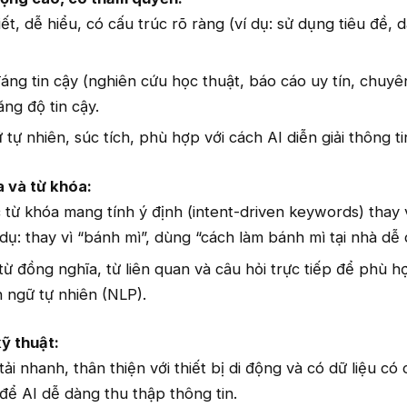
tiết, dễ hiểu, có cấu trúc rõ ràng (ví dụ: sử dụng tiêu đề, 
áng tin cậy (nghiên cứu học thuật, báo cáo uy tín, chuyê
ng độ tin cậy.
ự nhiên, súc tích, phù hợp với cách AI diễn giải thông ti
a và từ khóa:
từ khóa mang tính ý định (intent-driven keywords) thay v
dụ: thay vì “bánh mì”, dùng “cách làm bánh mì tại nhà dễ 
ừ đồng nghĩa, từ liên quan và câu hỏi trực tiếp để phù h
n ngữ tự nhiên (NLP).
ỹ thuật:
i nhanh, thân thiện với thiết bị di động và có dữ liệu có 
ể AI dễ dàng thu thập thông tin.