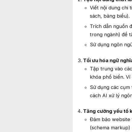
Viết nội dung chi 
sách, bảng biểu).
Trích dẫn nguồn đ
trong ngành) để tă
Sử dụng ngôn ngữ t
Tối ưu hóa ngữ nghĩ
Tập trung vào các 
khóa phổ biến. Ví 
Sử dụng các cụm t
cách AI xử lý ngô
Tăng cường yếu tố k
Đảm bảo website tả
(schema markup) đ