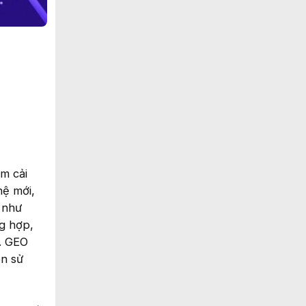
m cải
hệ mới,
 như
ng hợp,
t. GEO
ên sử