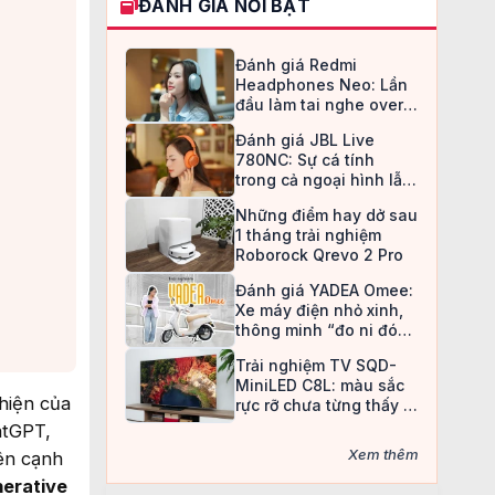
ĐÁNH GIÁ NỔI BẬT
Đánh giá Redmi
Headphones Neo: Lần
đầu làm tai nghe over-
ear, Redmi chọn cách đi
Đánh giá JBL Live
an toàn
780NC: Sự cá tính
trong cả ngoại hình lẫn
chất âm
Những điểm hay dở sau
1 tháng trải nghiệm
Roborock Qrevo 2 Pro
Đánh giá YADEA Omee:
Xe máy điện nhỏ xinh,
thông minh “đo ni đóng
giày” cho nữ sinh
Trải nghiệm TV SQD-
MiniLED C8L: màu sắc
hiện của
rực rỡ chưa từng thấy ở
TV LCD
atGPT,
Xem thêm
Bên cạnh
erative