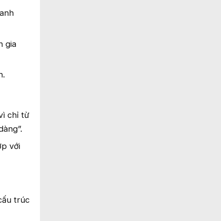
danh
n gia
n.
ì chỉ từ
dàng”.
ợp với
cấu trúc