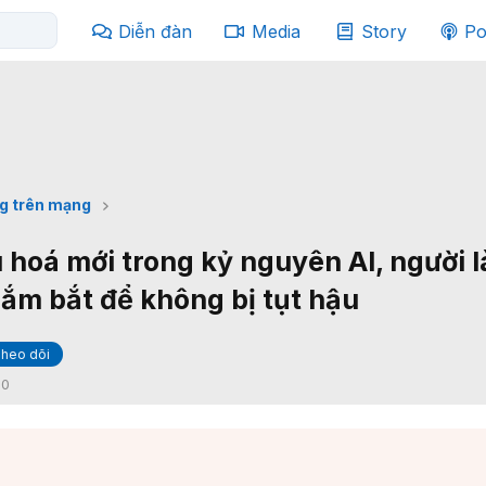
Diễn đàn
Media
Story
Po
g trên mạng
u hoá mới trong kỷ nguyên AI, người 
ắm bắt để không bị tụt hậu
heo dõi
:
0