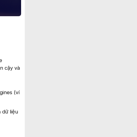
e
in cậy và
gines (ví
 dữ liệu