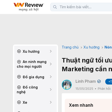
Trang chủ
Xu hướng
Nón
Xu hướng
Thuật ngữ tối ư
An ninh mạng
cho mọi người
Marketing cần n
Đồ gia dụng
Linh Pham
+T
✔
Đồ công
15/05/2025
Phản hồi
nghệ
Xe
Xem nhanh