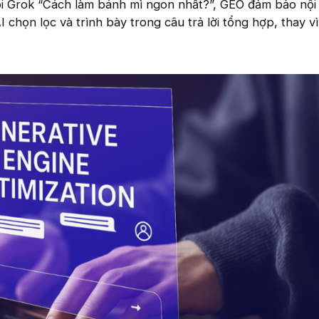
hỏi Grok “Cách làm bánh mì ngon nhất?”, GEO đảm bảo nội
chọn lọc và trình bày trong câu trả lời tổng hợp, thay vì