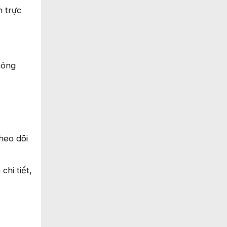
h trực
hỏng
heo dõi
hi tiết,