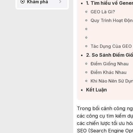
Khám phá
1. Tìm hiểu về Gene
GEO Là Gì?​
Quy Trình Hoạt Độn
Tác Dụng Của GEO​
2. So Sánh Điểm Gi
Điểm Giống Nhau​
Điểm Khác Nhau​
Khi Nào Nên Sử Dụ
Kết Luận​
Trong bối cảnh công ngh
các công cụ tìm kiếm dự
các chiến lược tối ưu h
SEO (Search Engine Opt