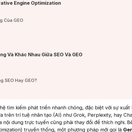
rative Engine Optimization​
g Của GEO​
ống Và Khác Nhau Giữa SEO Và GEO​
ng SEO Hay GEO?​
ệ tìm kiếm phát triển nhanh chóng, đặc biệt với sự xuất 
a trên trí tuệ nhân tạo (AI) như Grok, Perplexity, hay Ch
óa nội dung trực tuyến cũng phải thay đổi để thích nghi. 
imization) truyền thống, một phương pháp mới gọi là
Gen