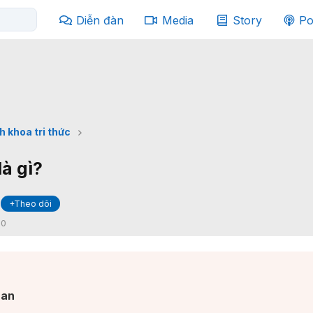
Diễn đàn
Media
Story
Po
h khoa tri thức
à gì?
+Theo dõi
:
0
an​