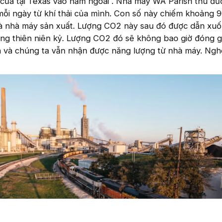
 cửa tại Texas vào năm ngoái . Nhà máy WA Parish thu đư
ỗi ngày từ khí thải của mình. Con số này chiếm khoảng 
 nhà máy sản xuất. Lượng CO2 này sau đó được dẫn xuố
 hàng thiên niên kỷ. Lượng CO2 đó sẽ không bao giờ đóng 
ữa và chúng ta vẫn nhận được năng lượng từ nhà máy. Ngh