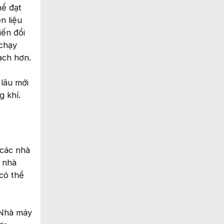
hể đạt
n liệu
iến đổi
 chạy
ạch hơn.
 lâu mới
g khí.
 các nhà
ì nhà
 có thể
 Nhà máy