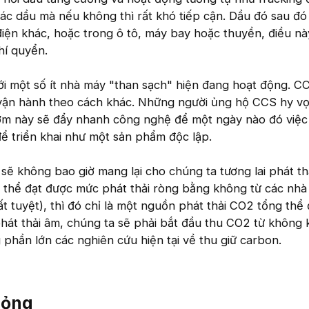
ác dầu mà nếu không thì rất khó tiếp cận. Dầu đó sau đ
iện khác, hoặc trong ô tô, máy bay hoặc thuyền, điều này
hí quyển.
ới một số ít nhà máy "than sạch" hiện đang hoạt động. C
 vận hành theo cách khác. Những người ủng hộ CCS hy v
m này sẽ đẩy nhanh công nghệ để một ngày nào đó việc 
để triển khai như một sản phẩm độc lập.
 sẽ không bao giờ mang lại cho chúng ta tương lai phát th
ó thể đạt được mức phát thải ròng bằng không từ các nh
ất tuyệt), thì đó chỉ là một nguồn phát thải CO2 tổng thể
át thải âm, chúng ta sẽ phải bắt đầu thu CO2 từ không k
ng phần lớn các nghiên cứu hiện tại về thu giữ carbon.
ỏng​