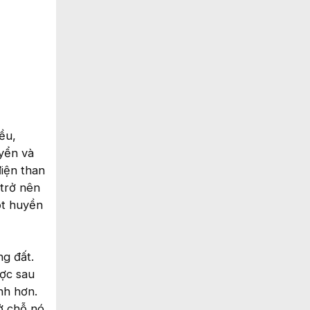
ều,
uyển và
điện than
 trở nên
ột huyền
g đất.
ược sau
nh hơn.
ở chỗ nó