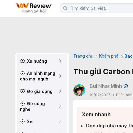
Trang chủ
Khám phá
Bác
Xu hướng
Thu giữ Carbon l
An ninh mạng
cho mọi người
Bui Nhat Minh
✔
Đồ gia dụng
19/02/2025
Phản hồi
Đồ công
nghệ
Xem nhanh
Xe
Dọn dẹp nhà máy th