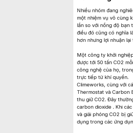
Nhiều nhóm đang nghiên
một nhiệm vụ vô cùng k
lần so với nồng độ bạn t
điều đó cũng có nghĩa l
hơn nhưng lợi nhuận lại
Một công ty khởi nghiệ
được tới 50 tấn CO2 mỗ
công nghệ của họ, tron
trực tiếp từ khí quyển.
Climeworks, cùng với c
Thermostat và Carbon E
thu giữ CO2. Đây thường
carbon dioxide . Khi c
và giải phóng CO2 bị gi
dụng trong các ứng dụn