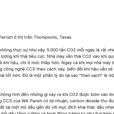
arrish ở thị trấn Thompsons, Texas.
hông thực sự như vậy. 5.000 tấn CO2 mỗi ngày là rất nhi
 lượng khí thải tiêu cực. Nhà máy vẫn thải CO2 vào khí q
i khí hậu, chỉ ở mức thấp hơn. Ngay cả khi mọi nhà máy 
ng công nghệ CCS theo cách này, biến đổi khí hậu vẫn sẽ
ải tốt hơn. Đó là một phần lý do tại sao "than sạch" là m
không tính đến những gì xảy ra khi CO2 được bơm vào lòn
g CCS của WA Parish có lợi nhuận, carbon dioxide thu đ
ất tại một mỏ dầu gần đó với mục đích khai thác dầu nha
u hồi dầu tăng cường và hoạt động tương tự như fracking 