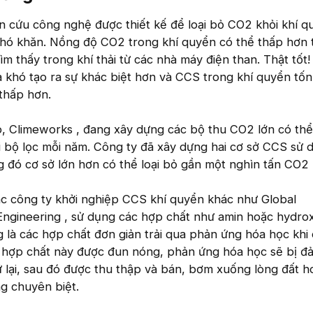
 cứu công nghệ được thiết kế để loại bỏ CO2 khỏi khí q
hó khăn. Nồng độ CO2 trong khí quyển có thể thấp hơn 
ìm thấy trong khí thải từ các nhà máy điện than. Thật tốt
à khó tạo ra sự khác biệt hơn và CCS trong khí quyển tố
 thấp hơn.
p, Climeworks , đang xây dựng các bộ thu CO2 lớn có thể
i bộ lọc mỗi năm. Công ty đã xây dựng hai cơ sở CCS sử 
g đó cơ sở lớn hơn có thể loại bỏ gần một nghìn tấn CO2
ác công ty khởi nghiệp CCS khí quyển khác như Global
ngineering , sử dụng các hợp chất như amin hoặc hydro
 là các hợp chất đơn giản trải qua phản ứng hóa học khi
ác hợp chất này được đun nóng, phản ứng hóa học sẽ bị đ
ữ lại, sau đó được thu thập và bán, bơm xuống lòng đất h
g chuyên biệt.