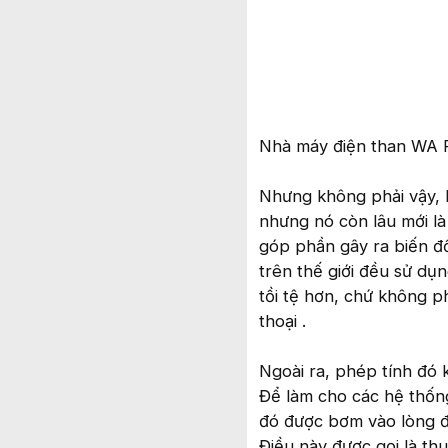
Nhà máy điện than WA P
Nhưng không phải vậy, k
nhưng nó còn lâu mới là
góp phần gây ra biến đổ
trên thế giới đều sử dụ
tồi tệ hơn, chứ không ph
thoại .
Ngoài ra, phép tính đó 
Để làm cho các hệ thốn
đó được bơm vào lòng đ
Điều này được gọi là th