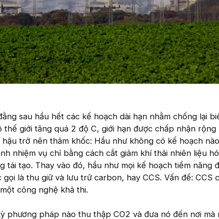
 đằng sau hầu hết các kế hoạch dài hạn nhằm chống lại bi
ộ thế giới tăng quá 2 độ C, giới hạn được chấp nhận rộng 
hí hậu trở nên thảm khốc: Hầu như không có kế hoạch nào
nh nhiệm vụ chỉ bằng cách cắt giảm khí thải nhiên liệu h
g tái tạo. Thay vào đó, hầu như mọi kế hoạch tiềm năng 
gọi là thu giữ và lưu trữ carbon, hay CCS. Vấn đề: CCS ch
một công nghệ khả thi.
 kỳ phương pháp nào thu thập CO2 và đưa nó đến nơi mà 