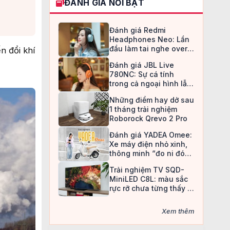
ĐÁNH GIÁ NỔI BẬT
Đánh giá Redmi
Headphones Neo: Lần
đầu làm tai nghe over-
n đổi khí
ear, Redmi chọn cách đi
Đánh giá JBL Live
an toàn
780NC: Sự cá tính
trong cả ngoại hình lẫn
chất âm
Những điểm hay dở sau
1 tháng trải nghiệm
Roborock Qrevo 2 Pro
Đánh giá YADEA Omee:
Xe máy điện nhỏ xinh,
thông minh “đo ni đóng
giày” cho nữ sinh
Trải nghiệm TV SQD-
MiniLED C8L: màu sắc
rực rỡ chưa từng thấy ở
TV LCD
Xem thêm