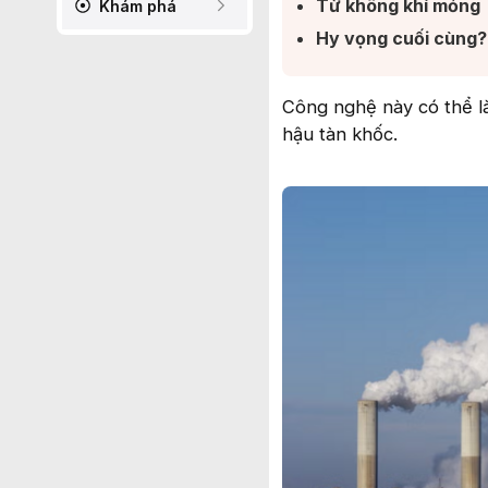
Từ không khí mỏng​
Khám phá
Hy vọng cuối cùng?​
Công nghệ này có thể là 
hậu tàn khốc.