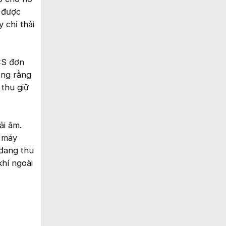
ó được
 chỉ thải
CS đơn
ọng rằng
thu giữ
ải âm.
à máy
 đang thu
hí ngoài