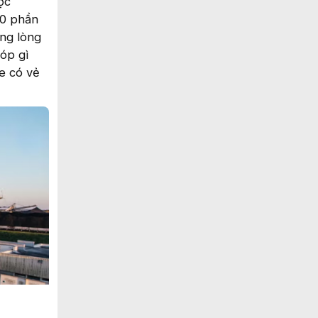
ợc
90 phần
ng lòng
góp gì
e có vẻ