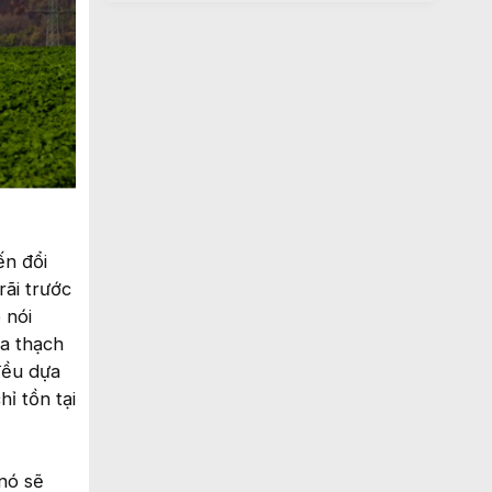
ến đổi
rãi trước
 nói
óa thạch
đều dựa
ỉ tồn tại
nó sẽ