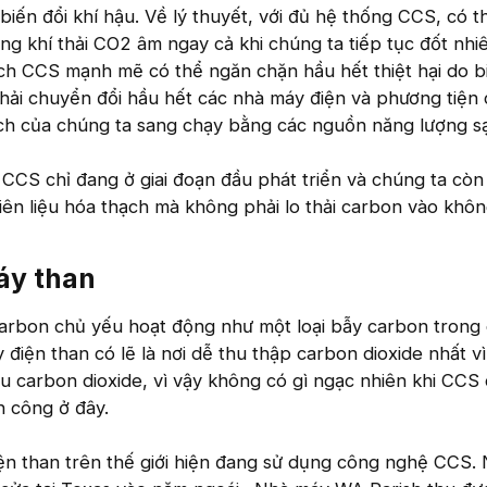
iến đổi khí hậu. Về lý thuyết, với đủ hệ thống CCS, có t
ng khí thải CO2 âm ngay cả khi chúng ta tiếp tục đốt nhiê
ch CCS mạnh mẽ có thể ngăn chặn hầu hết thiệt hại do b
hải chuyển đổi hầu hết các nhà máy điện và phương tiện
ạch của chúng ta sang chạy bằng các nguồn năng lượng s
, CCS chỉ đang ở giai đoạn đầu phát triển và chúng ta còn
ên liệu hóa thạch mà không phải lo thải carbon vào khôn
y than​
carbon chủ yếu hoạt động như một loại bẫy carbon trong
 điện than có lẽ là nơi dễ thu thập carbon dioxide nhất v
ều carbon dioxide, vì vậy không có gì ngạc nhiên khi CCS
h công ở đây.
iện than trên thế giới hiện đang sử dụng công nghệ CCS.