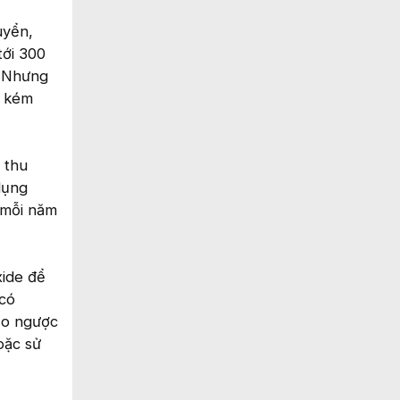
uyển,
tới 300
! Nhưng
n kém
 thu
dụng
 mỗi năm
xide để
 có
ảo ngược
oặc sử