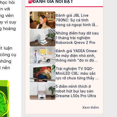
ĐÁNH GIÁ NỔI BẬT
học hỏi
n với
ng viên
Đánh giá JBL Live
780NC: Sự cá tính
y vì suy
trong cả ngoại hình lẫn
ng hoảng
chất âm
Những điểm hay dở sau
1 tháng trải nghiệm
Roborock Qrevo 2 Pro
t luận
Đánh giá YADEA Omee:
 công cụ
Xe máy điện nhỏ xinh,
thông minh “đo ni đóng
 những
giày” cho nữ sinh
I nên
Trải nghiệm TV SQD-
MiniLED C8L: màu sắc
rực rỡ chưa từng thấy ở
TV LCD
5 điểm mình thích ở
robot hút bụi lau sàn
Dreame L50s Pro Ultra
Xem thêm