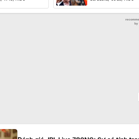
ng nghệ Trung Quốc
Mỹ?
àn?