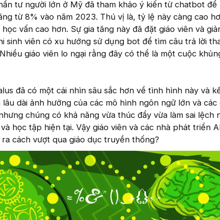
ần tư người lớn ở Mỹ đã tham khảo ý kiến từ chatbot để 
tăng từ 8% vào năm 2023. Thú vị là, tỷ lệ này càng cao hơ
 học vấn cao hơn. Sự gia tăng này đã đặt giáo viên và giả
i sinh viên có xu hướng sử dụng bot để tìm câu trả lời tha
 Nhiều giáo viên lo ngại rằng đây có thể là một cuộc khủ
lus đã có một cái nhìn sâu sắc hơn về tình hình này và kế
 lâu dài ảnh hưởng của các mô hình ngôn ngữ lớn và các
 nhưng chúng có khả năng vừa thúc đẩy vừa làm sai lệch
à học tập hiện tại. Vậy giáo viên và các nhà phát triển A
ìm ra cách vượt qua giáo dục truyền thống?