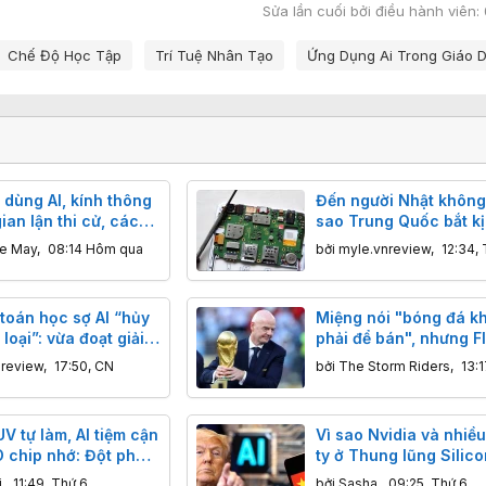
Sửa lần cuối bởi điều hành viên:
Chế Độ Học Tập
Trí Tuệ Nhân Tạo
Ứng Dụng Ai Trong Giáo 
 dùng AI, kính thông
Đến người Nhật không 
ian lận thi cử, các
sao Trung Quốc bắt kị
i học nên làm gì?
những công nghệ cốt 
ne May
,
08:14 Hôm qua
bởi
myle.vnreview
,
12:34, 
họ nhanh như vậy?
toán học sợ AI “hủy
Miệng nói "bóng đá k
 loại”: vừa đoạt giải
phải để bán", nhưng F
ã đầu quân cho
quyết tâm bán cổ phầ
nreview
,
17:50, CN
bởi
The Storm Riders
,
13:1
thương mại World Cup
V tự làm, AI tiệm cận
Vì sao Nvidia và nhiề
O chip nhớ: Đột phá
ty ở Thung lũng Silic
nhưng vì sao cổ
đối cấm AI của Trung 
i
,
11:49, Thứ 6
bởi
Sasha
,
09:25, Thứ 6