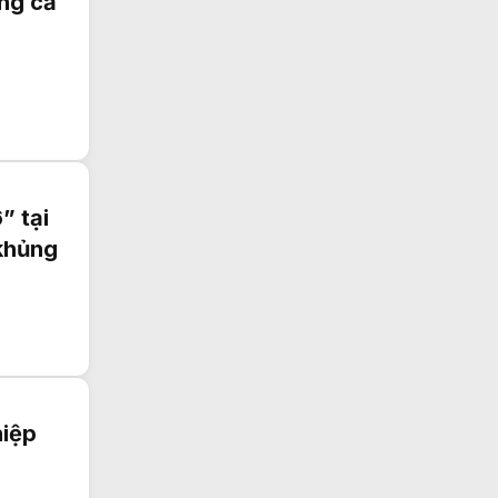
ong cả
” tại
 khủng
hiệp