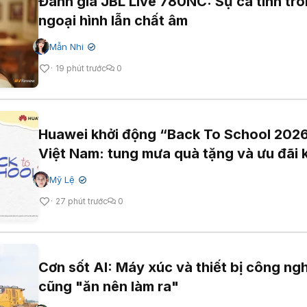
Đánh giá JBL Live 780NC: Sự cá tính tr
ngoại hình lẫn chất âm
Mẫn Nhi
✔
19 phút trước
0
Huawei khởi động “Back To School 2026
Việt Nam: tung mưa quà tặng và ưu đãi
Mỹ Lệ
✔
27 phút trước
0
Cơn sốt AI: Máy xúc và thiết bị công ng
cũng "ăn nên làm ra"