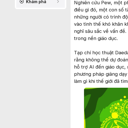
Khám phá
Nghiên cứu Pew, một ph
điều gì đó, một con số 
những người có trình độ
vào tình thế khó khăn kh
nghĩ sâu sắc về vấn đề.
trong nền giáo dục.
Tạp chí học thuật Daeda
rằng không thể dự đoán
hỗ trợ AI đến giáo dục,
phương pháp giảng dạy v
làm gì khi thế giới đã t