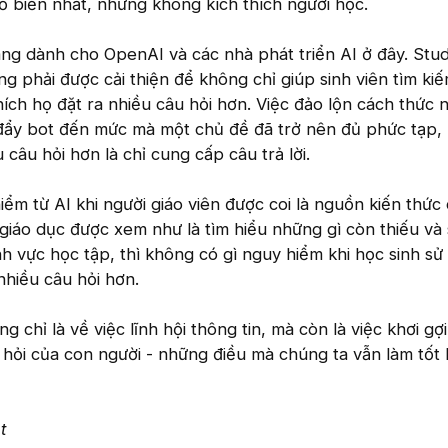
biến nhất, nhưng không kích thích người học.
àng dành cho OpenAI và các nhà phát triển AI ở đây. St
 phải được cải thiện để không chỉ giúp sinh viên tìm ki
hích họ đặt ra nhiều câu hỏi hơn. Việc đảo lộn cách thức 
 đẩy bot đến mức mà một chủ đề đã trở nên đủ phức tạp,
câu hỏi hơn là chỉ cung cấp câu trả lời.
ểm từ AI khi người giáo viên được coi là nguồn kiến thức 
giáo dục được xem như là tìm hiểu những gì còn thiếu và
nh vực học tập, thì không có gì nguy hiểm khi học sinh s
hiều câu hỏi hơn.
 chỉ là về việc lĩnh hội thông tin, mà còn là việc khơi gợi
hỏi của con người - những điều mà chúng ta vẫn làm tốt 
t