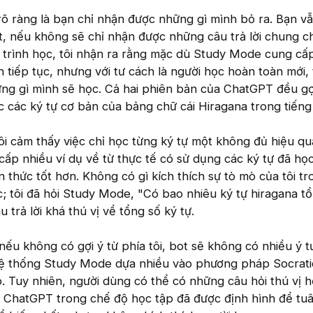
rõ ràng là bạn chỉ nhận được những gì mình bỏ ra. Bạn vẫ
ốt, nếu không sẽ chỉ nhận được những câu trả lời chung c
 trình học, tôi nhận ra rằng mặc dù Study Mode cung cấp
 tiếp tục, nhưng với tư cách là người học hoàn toàn mới, 
ng gì mình sẽ học. Cả hai phiên bản của ChatGPT đều gợ
c các ký tự cơ bản của bảng chữ cái Hiragana trong tiếng
ôi cảm thấy việc chỉ học từng ký tự một không đủ hiệu qu
p nhiều ví dụ về từ thực tế có sử dụng các ký tự đã học
n thức tốt hơn. Không có gì kích thích sự tò mò của tôi tr
; tôi đã hỏi Study Mode, "Có bao nhiêu ký tự hiragana t
trả lời khá thú vị về tổng số ký tự.
nếu không có gợi ý từ phía tôi, bot sẽ không có nhiều ý t
 Hệ thống Study Mode dựa nhiều vào phương pháp Socrati
 Tuy nhiên, người dùng có thể có những câu hỏi thú vị 
. ChatGPT trong chế độ học tập đã được định hình để tu