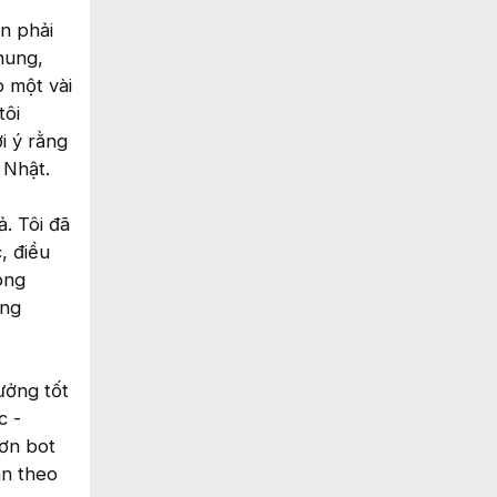
n phải
hung,
 một vài
tôi
i ý rằng
 Nhật.
ả. Tôi đã
, điều
ong
ổng
ưởng tốt
c -
hơn bot
ân theo