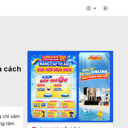
và cách
g chỉ xâm
ung tâm