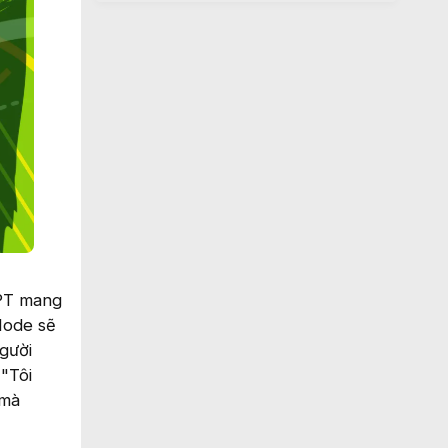
GPT mang
Mode sẽ
gười
"Tôi
 mà