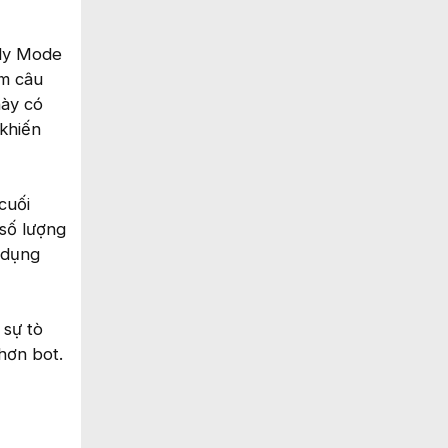
udy Mode
ếm câu
này có
 khiến
cuối
 số lượng
ử dụng
 sự tò
hơn bot.