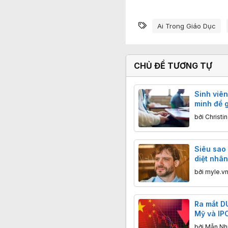
Từ khóa
Ai Trong Giáo Dục
CHỦ ĐỀ TƯƠNG TỰ
Sinh viên
minh để g
trường đạ
bởi
Christi
Siêu sao 
diệt nhân
Fields đ
bởi
myle.v
OpenAI
Ra mắt DU
Mỹ và IP
dồn dập 
bởi
Mẫn Nh