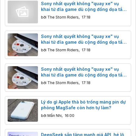
Sony nhất quyết không "quay xe" vụ
khai tử đĩa game dù cộng đồng dọa tẩy
chay
bởi
The Storm Riders
,
17:18
Sony nhất quyết không "quay xe" vụ
khai tử đĩa game dù cộng đồng dọa tẩy
chay
bởi
The Storm Riders
,
17:18
Sony nhất quyết không "quay xe" vụ
khai tử đĩa game dù cộng đồng dọa tẩy
chay
bởi
The Storm Riders
,
17:18
Lý do gì Apple thà bỏ trống mảng pin dự
phòng MagSafe còn hơn tự làm?
bởi
Mẫn Nhi
,
16:00
DeepSeek sắp tăng mạnh giá API, hé lộ