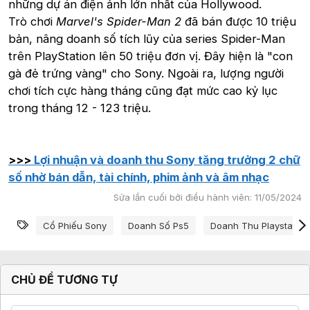
những dự án điện ảnh lớn nhất của Hollywood.
Trò chơi
Marvel's Spider-Man 2
đã bán được 10 triệu
bản, nâng doanh số tích lũy của series Spider-Man
trên PlayStation lên 50 triệu đơn vị. Đây hiện là "con
gà đẻ trứng vàng" cho Sony. Ngoài ra, lượng người
chơi tích cực hàng tháng cũng đạt mức cao kỷ lục
trong tháng 12 - 123 triệu.
>>>
Lợi nhuận và doanh thu Sony tăng trưởng 2 chữ
số nhờ bán dẫn, tài chính, phim ảnh và âm nhạc
Sửa lần cuối bởi điều hành viên:
11/05/2024
Từ khóa
Cổ Phiếu Sony
Doanh Số Ps5
Doanh Thu Playstation
CHỦ ĐỀ TƯƠNG TỰ