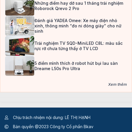
Những điểm hay dở sau 1 tháng trải nghiệm
Roborock Qrevo 2 Pro
Đánh giá YADEA Omee: Xe máy điện nhỏ
xinh, thông minh “đo ni đóng giày” cho nữ
sinh
Trải nghiệm TV SQD-MiniLED C8L: màu sắc
rực rỡ chưa từng thấy ở TV LCD
5 điểm mình thích ở robot hút bụi lau sàn
Dreame L50s Pro Ultra
Xem thêm
Chịu trách nhiệm nội dung: LÊ THỊ HẠNH
Bản quyền @2023 Công ty Cổ phần Bkav