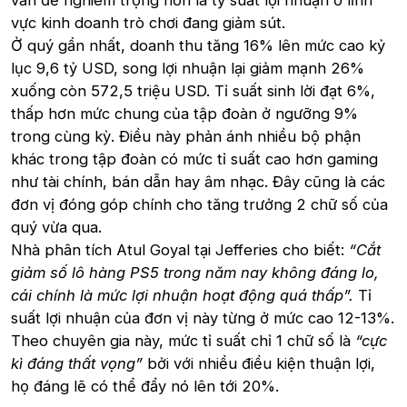
vấn đề nghiêm trọng hơn là tỷ suất lợi nhuận ở lĩnh
vực kinh doanh trò chơi đang giảm sút.
Ở quý gần nhất, doanh thu tăng 16% lên mức cao kỷ
lục 9,6 tỷ USD, song lợi nhuận lại giảm mạnh 26%
xuống còn 572,5 triệu USD. Tỉ suất sinh lời đạt 6%,
thấp hơn mức chung của tập đoàn ở ngưỡng 9%
trong cùng kỳ. Điều này phản ánh nhiều bộ phận
khác trong tập đoàn có mức tỉ suất cao hơn gaming
như tài chính, bán dẫn hay âm nhạc. Đây cũng là các
đơn vị đóng góp chính cho tăng trưởng 2 chữ số của
quý vừa qua.
Nhà phân tích Atul Goyal tại Jefferies cho biết:
“Cắt
giảm số lô hàng PS5 trong năm nay không đáng lo,
cái chính là mức lợi nhuận hoạt động quá thấp”.
Tỉ
suất lợi nhuận của đơn vị này từng ở mức cao 12-13%.
Theo chuyên gia này, mức tỉ suất chỉ 1 chữ số là
“cực
kì đáng thất vọng”
bởi với nhiều điều kiện thuận lợi,
họ đáng lẽ có thể đẩy nó lên tới 20%.