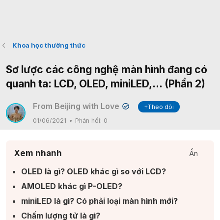
Khoa học thường thức
Sơ lược các công nghệ màn hình đang có
quanh ta: LCD, OLED, miniLED,... (Phần 2)
From Beijing with Love
+Theo dõi
✔
01/06/2021
Phản hồi:
0
Xem nhanh
Ẩn
OLED là gì? OLED khác gì so với LCD?​
AMOLED khác gì P-OLED?​
miniLED là gì? Có phải loại màn hình mới?​
Chấm lượng tử là gì?​