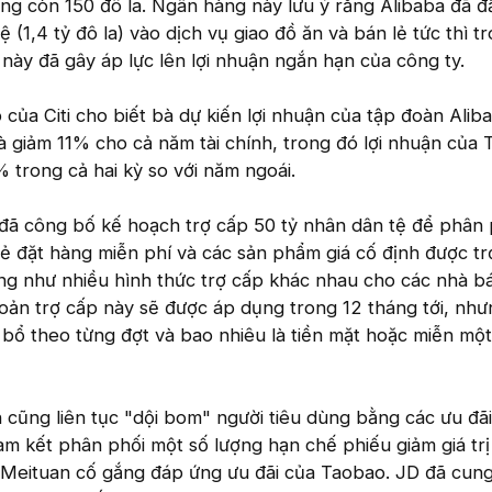
ống còn 150 đô la. Ngân hàng này lưu ý rằng Alibaba đã đ
 (1,4 tỷ đô la) vào dịch vụ giao đồ ăn và bán lẻ tức thì t
 này đã gây áp lực lên lợi nhuận ngắn hạn của công ty.
 của Citi cho biết bà dự kiến lợi nhuận của tập đoàn Alib
 giảm 11% cho cả năm tài chính, trong đó lợi nhuận của
 trong cả hai kỳ so với năm ngoái.
đã công bố kế hoạch trợ cấp 50 tỷ nhân dân tệ để phân 
thẻ đặt hàng miễn phí và các sản phẩm giá cố định được t
ng như nhiều hình thức trợ cấp khác nhau cho các nhà b
oản trợ cấp này sẽ được áp dụng trong 12 tháng tới, nh
 bổ theo từng đợt và bao nhiêu là tiền mặt hoặc miễn một 
 cũng liên tục "dội bom" người tiêu dùng bằng các ưu đã
m kết phân phối một số lượng hạn chế phiếu giảm giá trị 
 Meituan cố gắng đáp ứng ưu đãi của Taobao. JD đã cun