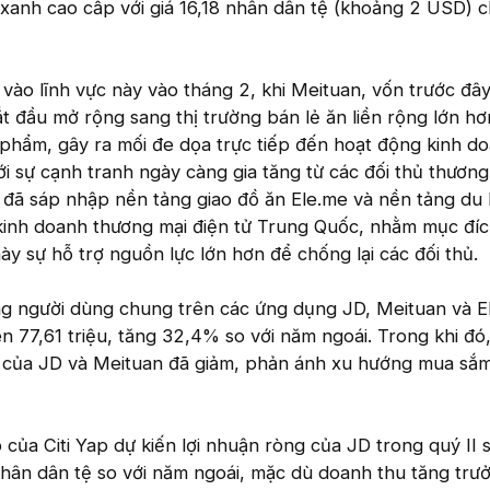
xanh cao cấp với giá 16,18 nhân dân tệ (khoảng 2 USD) c
vào lĩnh vực này vào tháng 2, khi Meituan, vốn trước đây
ắt đầu mở rộng sang thị trường bán lẻ ăn liền rộng lớn h
 phẩm, gây ra mối đe dọa trực tiếp đến hoạt động kinh d
ới sự cạnh tranh ngày càng gia tăng từ các đối thủ thương
a đã sáp nhập nền tảng giao đồ ăn Ele.me và nền tảng du l
kinh doanh thương mại điện tử Trung Quốc, nhằm mục đí
y sự hỗ trợ nguồn lực lớn hơn để chống lại các đối thủ.
g người dùng chung trên các ứng dụng JD, Meituan và E
n 77,61 triệu, tăng 32,4% so với năm ngoái. Trong khi đó,
 của JD và Meituan đã giảm, phản ánh xu hướng mua sắ
 của Citi Yap dự kiến lợi nhuận ròng của JD trong quý II 
hân dân tệ so với năm ngoái, mặc dù doanh thu tăng trư