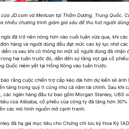
n của JD.com và Meituan tại Thẩm Dương, Trung Quốc. C
a nhiều chương trình giảm giá sâu để thu hút người dùng
ngòi đã trở nên nóng hơn vào cuối tuần vừa qua, khi các
 đơn hàng và người dùng đều đạt mức cao kỷ lục nhờ các
y diễn ra sau khi có thông tin một số người dùng đã nhận 
trong hai tuần trước đó, dẫn đến sự tăng vọt giá cổ phiếu
ng Quốc niêm yết tại Hồng Kông vào tuần trước.
 báo rằng cuộc chiến trợ cấp kéo dài hơn dự kiến sẽ ảnh
ền tảng trong quý II cũng như cả năm tài chính. Sau khi 
t, các ngân hàng đầu tư bao gồm Morgan Stanley, UBS v
 tiêu của Alibaba, cổ phiếu của công ty đã tăng hơn 30%
 đến các mô hình nguồn mở cạnh tranh.
nley đã hạ giá mục tiêu cho Chứng chỉ lưu ký Hoa Kỳ (A