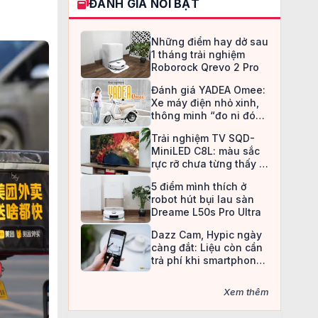
ĐÁNH GIÁ NỔI BẬT
Những điểm hay dở sau
1 tháng trải nghiệm
Roborock Qrevo 2 Pro
Đánh giá YADEA Omee:
Xe máy điện nhỏ xinh,
thông minh “đo ni đóng
giày” cho nữ sinh
Trải nghiệm TV SQD-
MiniLED C8L: màu sắc
rực rỡ chưa từng thấy ở
TV LCD
5 điểm mình thích ở
robot hút bụi lau sàn
Dreame L50s Pro Ultra
Dazz Cam, Hypic ngày
càng đắt: Liệu còn cần
trả phí khi smartphone
đã làm được tất cả?
Xem thêm