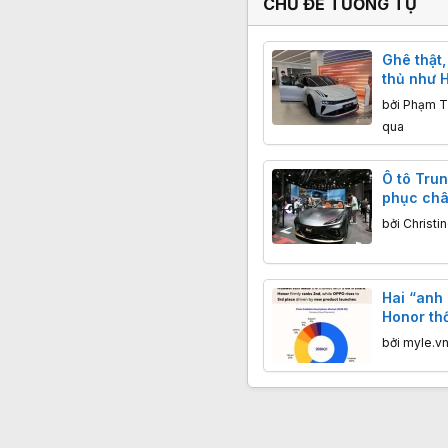
CHỦ ĐỀ TƯƠNG TỰ
Ghê thật,
thủ như 
bị xe Tr
bởi
Phạm T
qua
Ô tô Tru
phục châ
bởi
Christi
Hai “anh
Honor thố
smartpho
bởi
myle.v