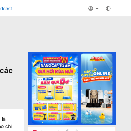
dcast
 các
 là
o chi