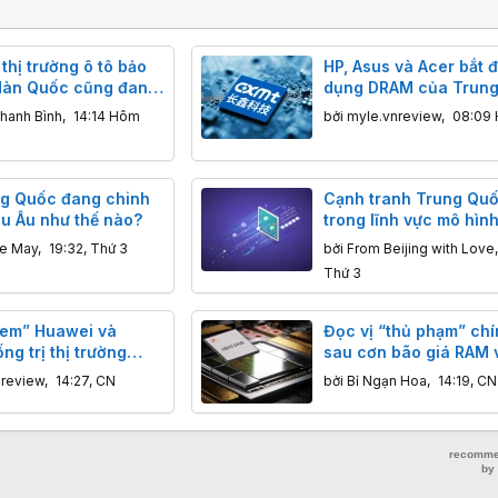
 thị trường ô tô bảo
HP, Asus và Acer bắt 
Hàn Quốc cũng đang
dụng DRAM của Trun
ung Quốc đe dọa
hanh Bình
,
14:14 Hôm
bởi
myle.vnreview
,
08:09
ng Quốc đang chinh
Cạnh tranh Trung Qu
u Âu như thế nào?
trong lĩnh vực mô hình
ngày càng gay gắt: H
ne May
,
19:32, Thứ 3
bởi
From Beijing with Love
giảm giá mạnh để cạn
Thứ 3
với Kimi và DeepSeek
 em” Huawei và
Đọc vị “thủ phạm” ch
ng trị thị trường
sau cơn bão giá RAM 
ne gập Trung Quốc
nhớ toàn cầu
nreview
,
14:27, CN
bởi
Bỉ Ngạn Hoa
,
14:19, CN