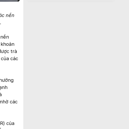
ác nền
.
 nền
 khoản
được trà
 của các
 hưởng
cạnh
à
 nhờ các
DR) của