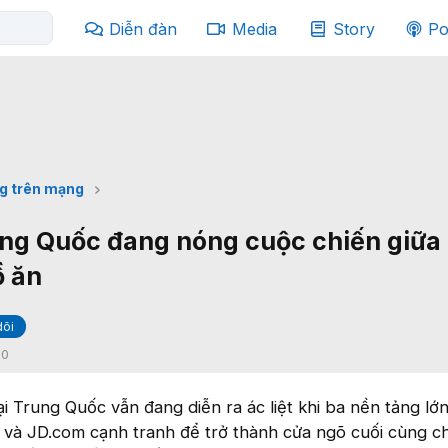
Diễn đàn
Media
Story
Po
g trên mạng
ung Quốc đang nóng cuộc chiến giữa
ồ ăn
dõi
:
0
i Trung Quốc vẫn đang diễn ra ác liệt khi ba nền tảng lớn
 và JD.com cạnh tranh để trở thành cửa ngõ cuối cùng ch