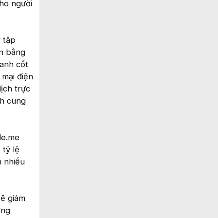
ho người
 tập
ơn bằng
oanh cốt
 mại điện
ịch trực
ch cung
le.me
 tỷ lệ
m nhiều
sẽ giảm
ởng