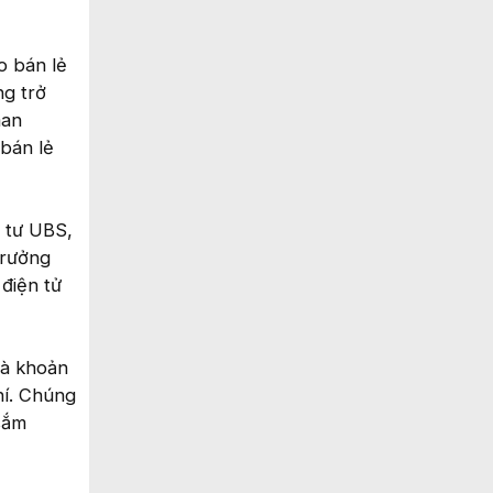
o bán lẻ
ng trở
man
bán lẻ
 tư UBS,
trưởng
điện tử
mà khoản
hí. Chúng
 sắm