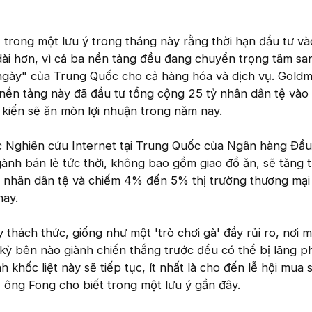
trong một lưu ý trong tháng này rằng thời hạn đầu tư và
 dài hơn, vì cả ba nền tảng đều đang chuyển trọng tâm sa
gày" của Trung Quốc cho cả hàng hóa và dịch vụ. Gold
nền tảng này đã đầu tư tổng cộng 25 tỷ nhân dân tệ vào 
ự kiến sẽ ăn mòn lợi nhuận trong năm nay.
 Nghiên cứu Internet tại Trung Quốc của Ngân hàng Đầu
ành bán lẻ tức thời, không bao gồm giao đồ ăn, sẽ tăng 
 nhân dân tệ và chiếm 4% đến 5% thị trường thương mại 
nay.
 thách thức, giống như một 'trò chơi gà' đầy rủi ro, nơi 
kỳ bên nào giành chiến thắng trước đều có thể bị lãng p
h khốc liệt này sẽ tiếp tục, ít nhất là cho đến lễ hội mua
, ông Fong cho biết trong một lưu ý gần đây.