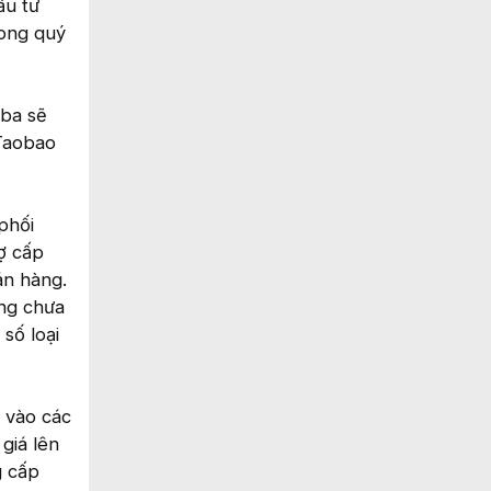
ầu tư
rong quý
aba sẽ
 Taobao
phối
rợ cấp
án hàng.
ưng chưa
số loại
i vào các
giá lên
g cấp