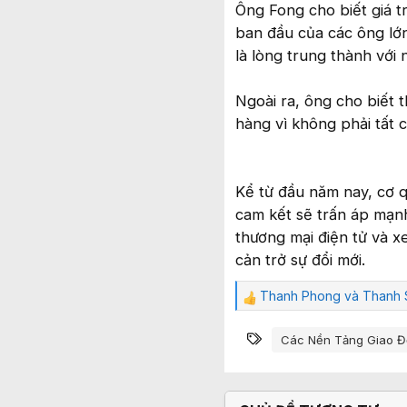
Ông Fong cho biết giá t
ban đầu của các ông lớn
là lòng trung thành với 
Ngoài ra, ông cho biết 
hàng vì không phải tất 
Kể từ đầu năm nay, cơ q
cam kết sẽ trấn áp mạnh
thương mại điện tử và x
cản trở sự đổi mới.
Thanh Phong
và
Thanh 
C
ả
Từ khóa
m
Các Nền Tảng Giao Đ
x
ú
c
: