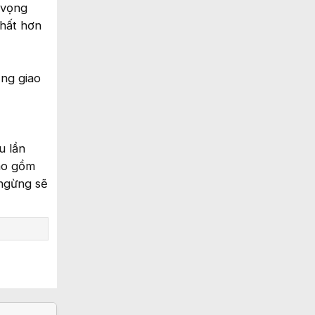
 vọng
nhất hơn
ầng giao
u lần
bao gồm
 ngừng sẽ