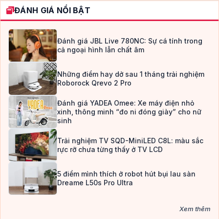
ĐÁNH GIÁ NỔI BẬT
Đánh giá JBL Live 780NC: Sự cá tính trong
cả ngoại hình lẫn chất âm
Những điểm hay dở sau 1 tháng trải nghiệm
Roborock Qrevo 2 Pro
Đánh giá YADEA Omee: Xe máy điện nhỏ
xinh, thông minh “đo ni đóng giày” cho nữ
sinh
Trải nghiệm TV SQD-MiniLED C8L: màu sắc
rực rỡ chưa từng thấy ở TV LCD
5 điểm mình thích ở robot hút bụi lau sàn
Dreame L50s Pro Ultra
Xem thêm