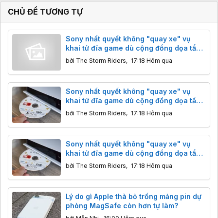
CHỦ ĐỀ TƯƠNG TỰ
Sony nhất quyết không "quay xe" vụ
khai tử đĩa game dù cộng đồng dọa tẩy
chay
bởi
The Storm Riders
,
17:18 Hôm qua
Sony nhất quyết không "quay xe" vụ
khai tử đĩa game dù cộng đồng dọa tẩy
chay
bởi
The Storm Riders
,
17:18 Hôm qua
Sony nhất quyết không "quay xe" vụ
khai tử đĩa game dù cộng đồng dọa tẩy
chay
bởi
The Storm Riders
,
17:18 Hôm qua
Lý do gì Apple thà bỏ trống mảng pin dự
phòng MagSafe còn hơn tự làm?