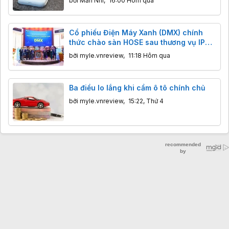
bởi
Mẫn Nhi
,
16:00 Hôm qua
Cổ phiếu Điện Máy Xanh (DMX) chính
thức chào sàn HOSE sau thương vụ IPO
tỷ đô
bởi
myle.vnreview
,
11:18 Hôm qua
Ba điều lo lắng khi cầm ô tô chính chủ
bởi
myle.vnreview
,
15:22, Thứ 4