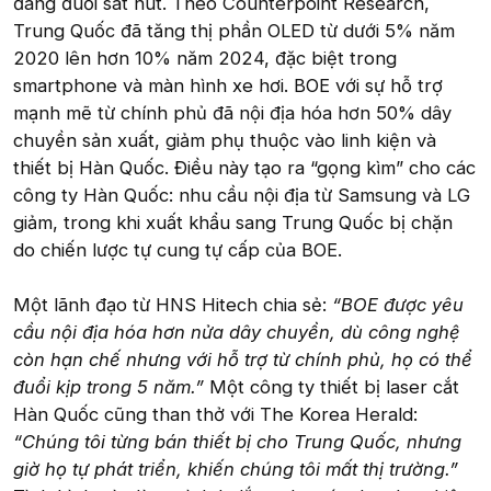
đang đuổi sát nút. Theo Counterpoint Research,
Trung Quốc đã tăng thị phần OLED từ dưới 5% năm
2020 lên hơn 10% năm 2024, đặc biệt trong
smartphone và màn hình xe hơi. BOE với sự hỗ trợ
mạnh mẽ từ chính phủ đã nội địa hóa hơn 50% dây
chuyền sản xuất, giảm phụ thuộc vào linh kiện và
thiết bị Hàn Quốc. Điều này tạo ra “gọng kìm” cho các
công ty Hàn Quốc: nhu cầu nội địa từ Samsung và LG
giảm, trong khi xuất khẩu sang Trung Quốc bị chặn
do chiến lược tự cung tự cấp của BOE.
Một lãnh đạo từ HNS Hitech chia sẻ:
“BOE được yêu
cầu nội địa hóa hơn nửa dây chuyền, dù công nghệ
còn hạn chế nhưng với hỗ trợ từ chính phủ, họ có thể
đuổi kịp trong 5 năm.”
Một công ty thiết bị laser cắt
Hàn Quốc cũng than thở với The Korea Herald:
“Chúng tôi từng bán thiết bị cho Trung Quốc, nhưng
giờ họ tự phát triển, khiến chúng tôi mất thị trường.”