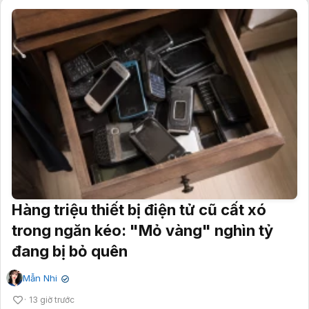
Hàng triệu thiết bị điện tử cũ cất xó
trong ngăn kéo: "Mỏ vàng" nghìn tỷ
đang bị bỏ quên
Mẫn Nhi
✔
13 giờ trước