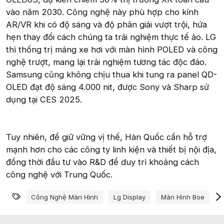
vào năm 2030. Công nghệ này phù hợp cho kính
AR/VR khi có độ sáng và độ phân giải vượt trội, hứa
hẹn thay đổi cách chúng ta trải nghiệm thực tế ảo. LG
thì thống trị mảng xe hơi với màn hình POLED và công
nghệ trượt, mang lại trải nghiệm tương tác độc đáo.
Samsung cũng không chịu thua khi tung ra panel QD-
OLED đạt độ sáng 4.000 nit, được Sony và Sharp sử
dụng tại CES 2025.
Tuy nhiên, để giữ vững vị thế, Hàn Quốc cần hỗ trợ
mạnh hơn cho các công ty linh kiện và thiết bị nội địa,
đồng thời đầu tư vào R&D để duy trì khoảng cách
công nghệ với Trung Quốc.
Từ khóa
Công Nghệ Màn Hình
Lg Display
Màn Hình Boe
M