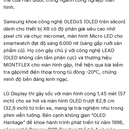
thế của Hàn Quốc trong ngành công nghiệp màn
hình.
Samsung khoe công nghệ OLEDoS (OLED trên silicon)
dành cho thiết bị XR có độ phân giải siêu cao nhờ
pixel chỉ vài chục micromet, màn hình Micro LED cho
smartwatch đạt độ sáng 6.000 nit (sáng gấp rưỡi sản
phẩm cũ). Họ còn gây chú ý với công nghệ LEAD
(OLED không cần tấm phân cực) và thương hiệu
MONTFLEX cho màn hình gập, thể hiện qua bài kiểm
tra gập/mở điện thoại trong tủ đông -20°C, chứng
minh độ bền đáng kinh ngạc.
LG Display thì gây sốc với màn hình cong 1,45 mét (57
inch) cho xe hơi và màn hình OLED trượt 82,8 cm
(32,6 inch) từ trần xe, mang lại trải nghiệm như trong
phim viễn tưởng. Bên cạnh không gian “OLED
Heritage” để khoe hành trình phát triển từ năm 1998,