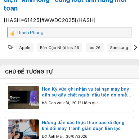
toan
[HASH=61425]#WWDC2025[/HASH]
Thanh Phong
C
ả
Từ khóa
m
Apple
Bản Cập Nhật Ios 26
Ios 26
Samsung
x
ú
c
:
CHỦ ĐỀ TƯƠNG TỰ
Hoa Kỳ vừa ghi nhận vụ tai nạn máy bay
dân sự gây chết người đầu tiên do nhiễu
sóng GPS quân sự
bởi
Con voi còi
,
20:12 Hôm qua
Hướng dẫn xác thực thuê bao di động
khi đổi máy, tránh gián đoạn liên lạc
bởi
Ánh Mai
,
30/07/2026