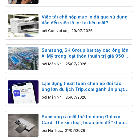
Việc tái chế hộp mực in đã qua sử dụng
dẫn đến việc lộ lọt tài liệu mật?
bởi
Con voi còi
,
29/07/2026
Samsung, SK Group bắt tay các ông lớn
AI Mỹ trong loạt thỏa thuận trị giá 950 tỷ
USD
bởi
Mẫn Nhi
,
25/07/2026
Lạm dụng thuật toán chèn ép đối tác,
ông lớn du lịch Trip.com gánh án phạt
765 triệu USD
bởi
Mẫn Nhi
,
25/07/2026
Samsung ra mắt thẻ tín dụng Galaxy
Card: Thẻ kim loại, hoàn tiền để "khoá
chân" Samfan
bởi
Hư Trúc
,
21/07/2026