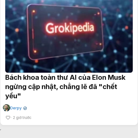
Bách khoa toàn thư AI của Elon Musk
ngừng cập nhật, chẳng lẽ đã "chết
yểu"
Derpy
✔
2 giờ trước