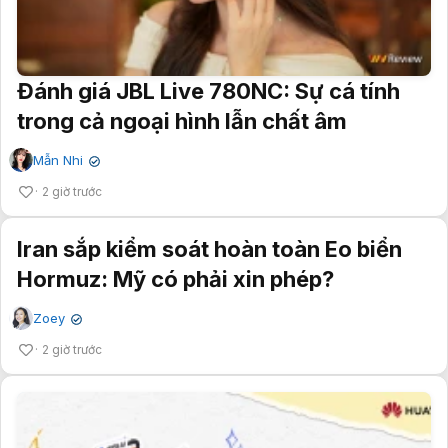
Đánh giá JBL Live 780NC: Sự cá tính
trong cả ngoại hình lẫn chất âm
Mẫn Nhi
✔
2 giờ trước
Iran sắp kiểm soát hoàn toàn Eo biển
Hormuz: Mỹ có phải xin phép?
Zoey
✔
2 giờ trước