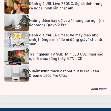
Đánh giá JBL Live 780NC: Sự cá tính trong
cả ngoại hình lẫn chất âm
Những điểm hay dở sau 1 tháng trải nghiệm
Roborock Qrevo 2 Pro
Đánh giá YADEA Omee: Xe máy điện nhỏ
xinh, thông minh “đo ni đóng giày” cho nữ
sinh
Trải nghiệm TV SQD-MiniLED C8L: màu sắc
rực rỡ chưa từng thấy ở TV LCD
5 điểm mình thích ở robot hút bụi lau sàn
Dreame L50s Pro Ultra
Xem thêm