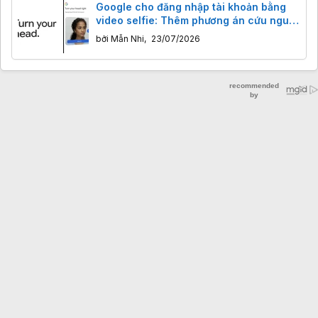
Google cho đăng nhập tài khoản bằng
video selfie: Thêm phương án cứu nguy
khi quên mật khẩu
bởi
Mẫn Nhi
,
23/07/2026