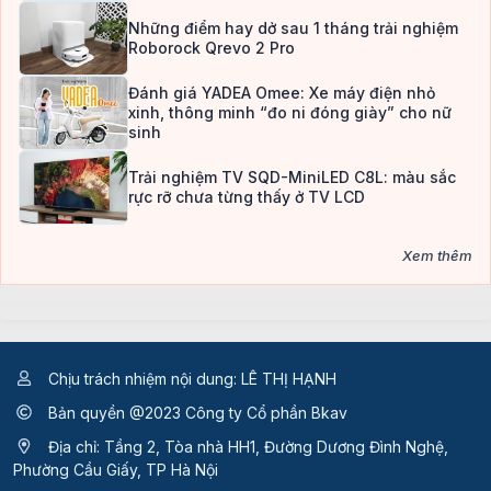
Những điểm hay dở sau 1 tháng trải nghiệm
Roborock Qrevo 2 Pro
Đánh giá YADEA Omee: Xe máy điện nhỏ
xinh, thông minh “đo ni đóng giày” cho nữ
sinh
Trải nghiệm TV SQD-MiniLED C8L: màu sắc
rực rỡ chưa từng thấy ở TV LCD
Xem thêm
Chịu trách nhiệm nội dung: LÊ THỊ HẠNH
Bản quyền @2023 Công ty Cổ phần Bkav
Địa chỉ: Tầng 2, Tòa nhà HH1, Đường Dương Đình Nghệ,
Phường Cầu Giấy, TP Hà Nội