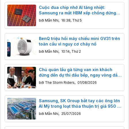
Cuộc đua chip nhớ AI tăng nhiệt:
Samsung ra mắt HBM xếp chồng đứng
và NAND 400 lớp
bởi
Mẫn Nhi
,
16:38, Thứ 5
BenQ triệu hồi máy chiếu mini GV31 trên
toàn cầu vì nguy cơ cháy nổ
bởi
Mẫn Nhi
,
10:14, Thứ 2
Chủ quán lẩu gà từng van xin khách
đừng đến dự thi đầu bếp, ngay vòng đầu
tiên giám khảo nói câu bất ngờ
bởi
The Storm Riders
,
01/08/2026
Samsung, SK Group bắt tay các ông lớn
AI Mỹ trong loạt thỏa thuận trị giá 950 tỷ
USD
bởi
Mẫn Nhi
,
25/07/2026