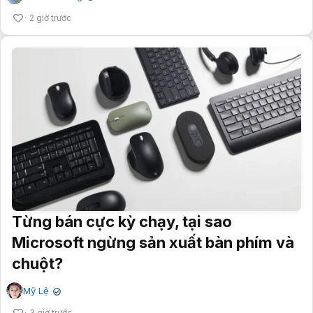
2 giờ trước
Từng bán cực kỳ chạy, tại sao
Microsoft ngừng sản xuất bàn phím và
chuột?
Mỹ Lệ
✔
3 giờ trước