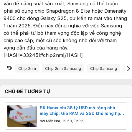
vấn đề năng suất sản xuất, Samsung có thể buộc
phải sử dụng chip Snapdragon 8 Elite hoặc Dimensity
9400 cho dòng Galaxy S25, dự kiến ra mắt vào tháng
1 năm 2025. Điều này đồng nghĩa với việc Samsung
có thể phải từ bỏ tham vọng độc lập về công nghệ
chip cao cấp, một cú sốc không nhỏ đối với tham
vọng dẫn đầu của hãng này.
[HASH=33245]#chip2nm[/HASH]
Từ khóa
Chip 2nm
Chip 2nm Samsung
Chip Samsung
Ch
CHỦ ĐỀ TƯƠNG TỰ
SK Hynix chi 38 tỷ USD mở rộng nhà
máy chip: Giá RAM và SSD khó lòng hạ
nhiệt trước năm 2028
bởi
Mẫn Nhi
,
19:50, Thứ 6