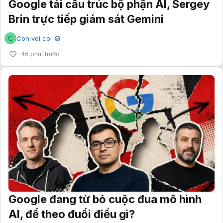
Google tái cấu trúc bộ phận AI, Sergey
Brin trực tiếp giám sát Gemini
C
Con voi còi
✔
46 phút trước
Google đang từ bỏ cuộc đua mô hình
AI, để theo đuổi điều gì?