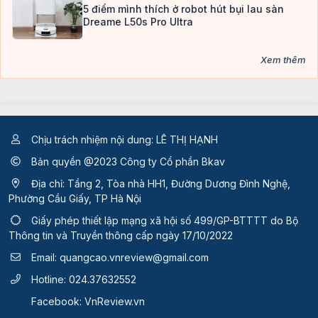
5 điểm mình thích ở robot hút bụi lau sàn
Dreame L50s Pro Ultra
Xem thêm
Chịu trách nhiệm nội dung: LÊ THỊ HẠNH
Bản quyền @2023 Công ty Cổ phần Bkav
Địa chỉ: Tầng 2, Tòa nhà HH1, Đường Dương Đình Nghệ,
Phường Cầu Giấy, TP Hà Nội
Giấy phép thiết lập mạng xã hội số 499/GP-BTTTT
do Bộ
Thông tin và Truyền thông cấp ngày 17/10/2022
Email:
quangcao.vnreview@gmail.com
Hotline:
024.37632552
Facebook:
VnReview.vn