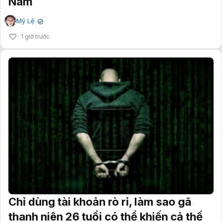
Nam
Mỹ Lệ
✔
1 giờ trước
Chỉ dùng tài khoản rò rỉ, làm sao gã
thanh niên 26 tuổi có thể khiến cả thế