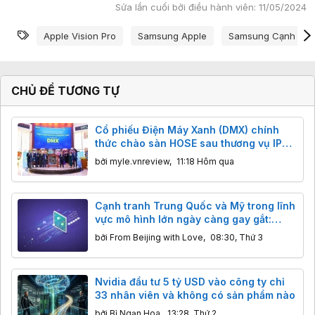
Sửa lần cuối bởi điều hành viên:
11/05/2024
Từ khóa
Apple Vision Pro
Samsung Apple
Samsung Cạnh Tran
CHỦ ĐỀ TƯƠNG TỰ
Cổ phiếu Điện Máy Xanh (DMX) chính
thức chào sàn HOSE sau thương vụ IPO
tỷ đô
bởi
myle.vnreview
,
11:18 Hôm qua
Cạnh tranh Trung Quốc và Mỹ trong lĩnh
vực mô hình lớn ngày càng gay gắt:
Hàng Mỹ giảm giá mạnh để cạnh tranh
bởi
From Beijing with Love
,
08:30, Thứ 3
với Kimi và DeepSeek
Nvidia đầu tư 5 tỷ USD vào công ty chỉ
33 nhân viên và không có sản phẩm nào
bởi
Bỉ Ngạn Hoa
,
13:28, Thứ 2