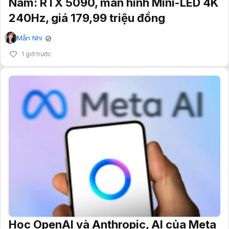
Nam: RTX 5090, màn hình Mini-LED 4K
240Hz, giá 179,99 triệu đồng
Mẫn Nhi
✔
1 giờ trước
Học OpenAI và Anthropic, AI của Meta