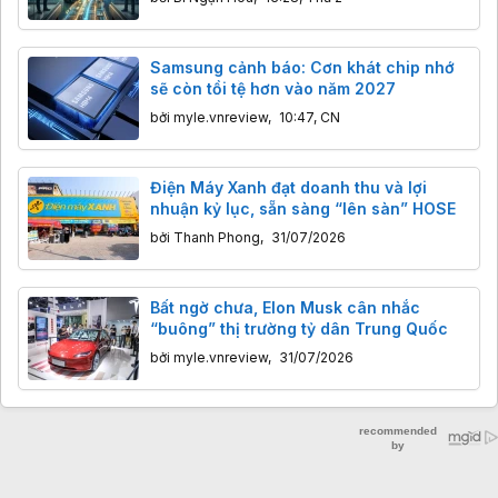
Samsung cảnh báo: Cơn khát chip nhớ
sẽ còn tồi tệ hơn vào năm 2027
bởi
myle.vnreview
,
10:47, CN
Điện Máy Xanh đạt doanh thu và lợi
nhuận kỷ lục, sẵn sàng “lên sàn” HOSE
bởi
Thanh Phong
,
31/07/2026
Bất ngờ chưa, Elon Musk cân nhắc
“buông” thị trường tỷ dân Trung Quốc
bởi
myle.vnreview
,
31/07/2026