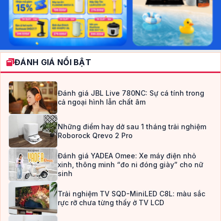
ĐÁNH GIÁ NỔI BẬT
Đánh giá JBL Live 780NC: Sự cá tính trong
cả ngoại hình lẫn chất âm
Những điểm hay dở sau 1 tháng trải nghiệm
Roborock Qrevo 2 Pro
Đánh giá YADEA Omee: Xe máy điện nhỏ
xinh, thông minh “đo ni đóng giày” cho nữ
sinh
Trải nghiệm TV SQD-MiniLED C8L: màu sắc
rực rỡ chưa từng thấy ở TV LCD