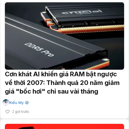
Cơn khát AI khiến giá RAM bật ngược
về thời 2007: Thành quả 20 năm giảm
giá "bốc hơi" chỉ sau vài tháng
Kiều My
✔
2 giờ trước