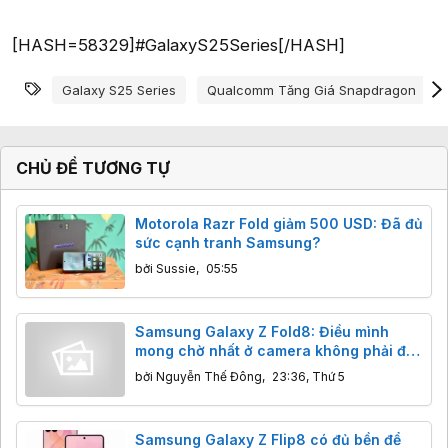
[HASH=58329]#GalaxyS25Series[/HASH]
Từ khóa
Galaxy S25 Series
Qualcomm Tăng Giá Snapdragon
CHỦ ĐỀ TƯƠNG TỰ
Motorola Razr Fold giảm 500 USD: Đã đủ
sức cạnh tranh Samsung?
bởi
Sussie
,
05:55
Samsung Galaxy Z Fold8: Điều mình
mong chờ nhất ở camera không phải độ
phân giải
bởi
Nguyễn Thế Đông
,
23:36, Thứ 5
Samsung Galaxy Z Flip8 có đủ bền để