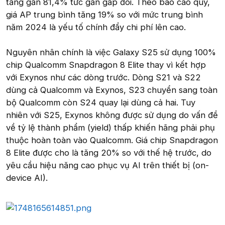
tăng gần 81,4% tức gần gấp đôi. Theo báo cáo quý,
giá AP trung bình tăng 19% so với mức trung bình
năm 2024 là yếu tố chính đẩy chi phí lên cao.
Nguyên nhân chính là việc Galaxy S25 sử dụng 100%
chip Qualcomm Snapdragon 8 Elite thay vì kết hợp
với Exynos như các dòng trước. Dòng S21 và S22
dùng cả Qualcomm và Exynos, S23 chuyển sang toàn
bộ Qualcomm còn S24 quay lại dùng cả hai. Tuy
nhiên với S25, Exynos không được sử dụng do vấn đề
về tỷ lệ thành phẩm (yield) thấp khiến hãng phải phụ
thuộc hoàn toàn vào Qualcomm. Giá chip Snapdragon
8 Elite được cho là tăng 20% so với thế hệ trước, do
yêu cầu hiệu năng cao phục vụ AI trên thiết bị (on-
device AI).