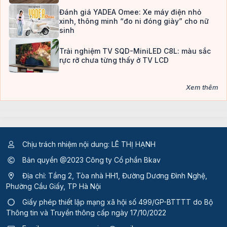
Đánh giá YADEA Omee: Xe máy điện nhỏ
xinh, thông minh “đo ni đóng giày” cho nữ
sinh
Trải nghiệm TV SQD-MiniLED C8L: màu sắc
rực rỡ chưa từng thấy ở TV LCD
Xem thêm
Chịu trách nhiệm nội dung: LÊ THỊ HẠNH
Bản quyền @2023 Công ty Cổ phần Bkav
Địa chỉ: Tầng 2, Tòa nhà HH1, Đường Dương Đình Nghệ,
Phường Cầu Giấy, TP Hà Nội
Giấy phép thiết lập mạng xã hội số 499/GP-BTTTT
do Bộ
Thông tin và Truyền thông cấp ngày 17/10/2022