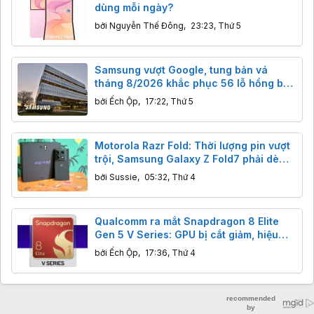
dùng mỗi ngày?
bởi
Nguyễn Thế Đông
,
23:23, Thứ 5
Samsung vượt Google, tung bản vá
tháng 8/2026 khắc phục 56 lỗ hổng bảo
mật trên Galaxy.
bởi
Ếch Ộp
,
17:22, Thứ 5
Motorola Razr Fold: Thời lượng pin vượt
trội, Samsung Galaxy Z Fold7 phải dè
chừng.
bởi
Sussie
,
05:32, Thứ 4
Qualcomm ra mắt Snapdragon 8 Elite
Gen 5 V Series: GPU bị cắt giảm, hiệu
năng ra sao?
bởi
Ếch Ộp
,
17:36, Thứ 4