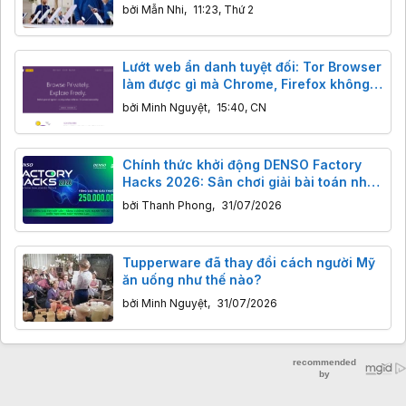
bởi
Mẫn Nhi
,
11:23, Thứ 2
Lướt web ẩn danh tuyệt đối: Tor Browser
làm được gì mà Chrome, Firefox không
thể?
bởi
Minh Nguyệt
,
15:40, CN
Chính thức khởi động DENSO Factory
Hacks 2026: Sân chơi giải bài toán nhà
máy thông minh cho giới trẻ Việt
bởi
Thanh Phong
,
31/07/2026
Tupperware đã thay đổi cách người Mỹ
ăn uống như thế nào?
bởi
Minh Nguyệt
,
31/07/2026