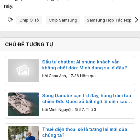
này.
Từ khóa
Chip Ô Tô
Chip Samsung
Samsung Hợp Tác Nxp
CHỦ ĐỀ TƯƠNG TỰ
Đầu tư chatbot AI nhưng khách vẫn
không chốt đơn: Mình đang sai ở đâu?
bởi
Chau Anh
,
17:36 Hôm qua
Sông Danube cạn trơ đáy, hàng trăm tàu
chiến Đức Quốc xã bất ngờ lộ diện sau
80 năm
bởi
Minh Nguyệt
,
15:57, Thứ 3
Thuê điện thoại sẽ là tương lai mới của
chúng ta?