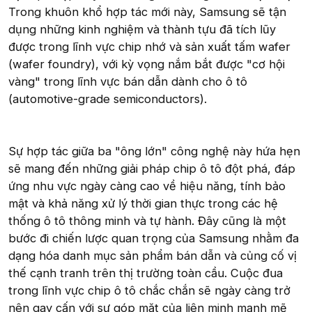
Trong khuôn khổ hợp tác mới này, Samsung sẽ tận
dụng những kinh nghiệm và thành tựu đã tích lũy
được trong lĩnh vực chip nhớ và sản xuất tấm wafer
(wafer foundry), với kỳ vọng nắm bắt được "cơ hội
vàng" trong lĩnh vực bán dẫn dành cho ô tô
(automotive-grade semiconductors).
Sự hợp tác giữa ba "ông lớn" công nghệ này hứa hẹn
sẽ mang đến những giải pháp chip ô tô đột phá, đáp
ứng nhu vực ngày càng cao về hiệu năng, tính bảo
mật và khả năng xử lý thời gian thực trong các hệ
thống ô tô thông minh và tự hành. Đây cũng là một
bước đi chiến lược quan trọng của Samsung nhằm đa
dạng hóa danh mục sản phẩm bán dẫn và củng cố vị
thế cạnh tranh trên thị trường toàn cầu. Cuộc đua
trong lĩnh vực chip ô tô chắc chắn sẽ ngày càng trở
nên gay cấn với sự góp mặt của liên minh mạnh mẽ