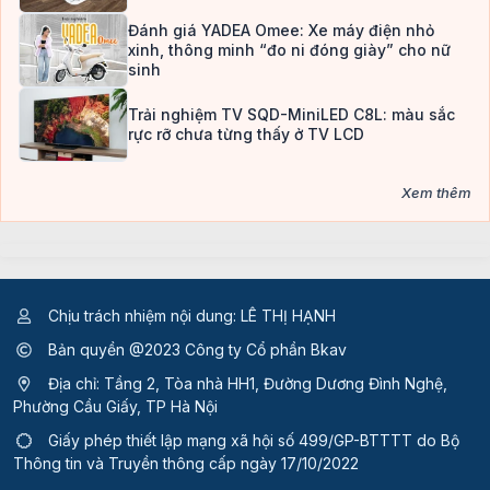
Đánh giá YADEA Omee: Xe máy điện nhỏ
xinh, thông minh “đo ni đóng giày” cho nữ
sinh
Trải nghiệm TV SQD-MiniLED C8L: màu sắc
rực rỡ chưa từng thấy ở TV LCD
Xem thêm
Chịu trách nhiệm nội dung: LÊ THỊ HẠNH
Bản quyền @2023 Công ty Cổ phần Bkav
Địa chỉ: Tầng 2, Tòa nhà HH1, Đường Dương Đình Nghệ,
Phường Cầu Giấy, TP Hà Nội
Giấy phép thiết lập mạng xã hội số 499/GP-BTTTT
do Bộ
Thông tin và Truyền thông cấp ngày 17/10/2022