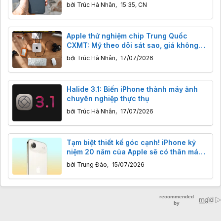
bởi
Trúc Hà Nhân
,
15:35, CN
Apple thử nghiệm chip Trung Quốc
CXMT: Mỹ theo dõi sát sao, giá không
giảm.
bởi
Trúc Hà Nhân
,
17/07/2026
Halide 3.1: Biến iPhone thành máy ảnh
chuyên nghiệp thực thụ
bởi
Trúc Hà Nhân
,
17/07/2026
Tạm biệt thiết kế góc cạnh! iPhone kỷ
niệm 20 năm của Apple sẽ có thân máy
cong hoàn toàn bằng kính!
bởi
Trung Đào
,
15/07/2026