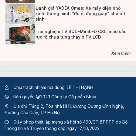
Đánh giá YADEA Omee: Xe máy điện nhỏ
xinh, thông minh “đo ni đóng giày” cho nữ
sinh
Trải nghiệm TV SQD-MiniLED C8L: màu sắc
rực rỡ chưa từng thấy ở TV LCD
Xem thêm
Chịu trách nhiệm nội dung: LÊ THỊ HẠNH
Bản quyền @2023 Công ty Cổ phần Bkav
Địa chỉ: Tầng 2, Tòa nhà HH1, Đường Dương Đình Nghệ,
Phường Cầu Giấy, TP Hà Nội
Giấy phép thiết lập mạng xã hội số 499/GP-BTTTT
do Bộ
Thông tin và Truyền thông cấp ngày 17/10/2022