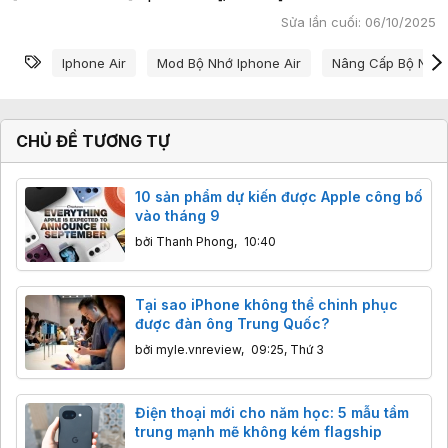
Sửa lần cuối:
06/10/2025
Từ khóa
Iphone Air
Mod Bộ Nhớ Iphone Air
Nâng Cấp Bộ Nhớ 
CHỦ ĐỀ TƯƠNG TỰ
10 sản phẩm dự kiến được Apple công bố
vào tháng 9
bởi
Thanh Phong
,
10:40
Tại sao iPhone không thể chinh phục
được đàn ông Trung Quốc?
bởi
myle.vnreview
,
09:25, Thứ 3
Điện thoại mới cho năm học: 5 mẫu tầm
trung mạnh mẽ không kém flagship