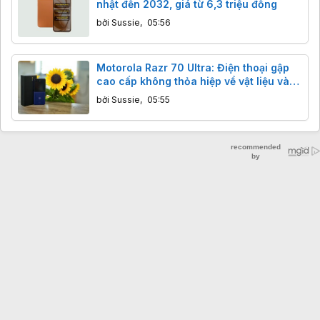
nhật đến 2032, giá từ 6,3 triệu đồng
bởi
Sussie
,
05:56
Motorola Razr 70 Ultra: Điện thoại gập
cao cấp không thỏa hiệp về vật liệu và
cảm giác cầm nắm
bởi
Sussie
,
05:55