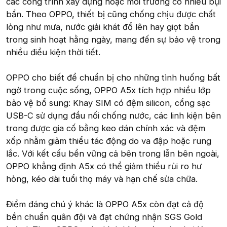
các công trình xây dựng hoặc môi trường có nhiều bụi
bẩn. Theo OPPO, thiết bị cũng chống chịu được chất
lỏng như mưa, nước giải khát đổ lên hay giọt bắn
trong sinh hoạt hằng ngày, mang đến sự bảo vệ trong
nhiều điều kiện thời tiết.
OPPO cho biết để chuẩn bị cho những tình huống bất
ngờ trong cuộc sống, OPPO A5x tích hợp nhiều lớp
bảo vệ bổ sung: Khay SIM có đệm silicon, cổng sạc
USB-C sử dụng đầu nối chống nước, các linh kiện bên
trong được gia cố bằng keo dán chính xác và đệm
xốp nhằm giảm thiểu tác động do va đập hoặc rung
lắc. Với kết cấu bền vững cả bên trong lẫn bên ngoài,
OPPO khẳng định A5x có thể giảm thiểu rủi ro hư
hỏng, kéo dài tuổi thọ máy và hạn chế sửa chữa.
Điểm đáng chú ý khác là OPPO A5x còn đạt cả độ
bền chuẩn quân đội và đạt chứng nhận SGS Gold