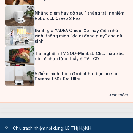
Những điểm hay dở sau 1 tháng trải nghiệm
Roborock Qrevo 2 Pro
Đánh giá YADEA Omee: Xe máy điện nhỏ
xinh, thông minh “đo ni đóng giày” cho nữ
sinh
Trải nghiệm TV SQD-MiniLED C8L: màu sắc
rực rỡ chưa từng thấy ở TV LCD
5 điểm mình thích ở robot hút bụi lau sàn
Dreame L50s Pro Ultra
Xem thêm
Chịu trách nhiệm nội dung: LÊ THỊ HẠNH