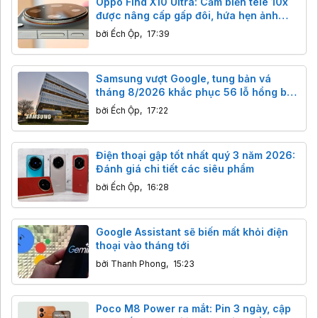
Oppo Find X10 Ultra: Cảm biến tele 10x
được nâng cấp gấp đôi, hứa hẹn ảnh
đêm đột phá
bởi
Ếch Ộp
,
17:39
Samsung vượt Google, tung bản vá
tháng 8/2026 khắc phục 56 lỗ hổng bảo
mật trên Galaxy.
bởi
Ếch Ộp
,
17:22
Điện thoại gập tốt nhất quý 3 năm 2026:
Đánh giá chi tiết các siêu phẩm
bởi
Ếch Ộp
,
16:28
Google Assistant sẽ biến mất khỏi điện
thoại vào tháng tới
bởi
Thanh Phong
,
15:23
Poco M8 Power ra mắt: Pin 3 ngày, cập