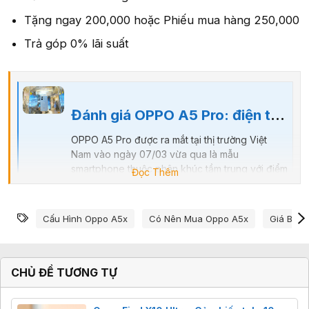
Tặng ngay 200,000 hoặc Phiếu mua hàng 250,000
Trả góp 0% lãi suất
Đánh giá OPPO A5 Pro: điện thoại AI bền bỉ, pin trâu, hợp shipper, tài xế nhưng phải đánh đổi một vài thứ quan trọng
OPPO A5 Pro được ra mắt tại thị trường Việt
Nam vào ngày 07/03 vừa qua là mẫu
smartphone thuộc phân khúc tầm trung với điểm
Đọc Thêm
nhấn nằm ở khả năng chống chịu bền bỉ trong
các điều kiện khắc nghiệt. Thiết bị này được
trang bị các tiêu chuẩn bảo vệ như IP66, IP68,
Từ khóa
Cấu Hình Oppo A5x
Có Nên Mua Oppo A5x
Giá Bán
IP69 và đạt chứng nhận độ bền quân...
vnreview.vn
CHỦ ĐỀ TƯƠNG TỰ