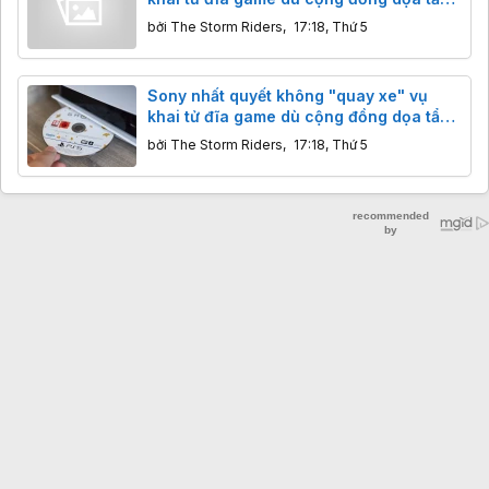
chay
bởi
The Storm Riders
,
17:18, Thứ 5
Sony nhất quyết không "quay xe" vụ
khai tử đĩa game dù cộng đồng dọa tẩy
chay
bởi
The Storm Riders
,
17:18, Thứ 5