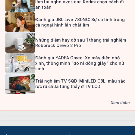
làm tai nghe over-ear, Redmi chọn cách đi
an toàn
Đánh giá JBL Live 780NC: Sự cá tính trong
cả ngoại hình lẫn chất âm
Những điểm hay dở sau 1 tháng trải nghiệm
Roborock Qrevo 2 Pro
Đánh giá YADEA Omee: Xe máy điện nhỏ
xinh, thông minh “đo ni đóng giày” cho nữ
sinh
Trải nghiệm TV SQD-MiniLED C8L: màu sắc
rực rỡ chưa từng thấy ở TV LCD
Xem thêm