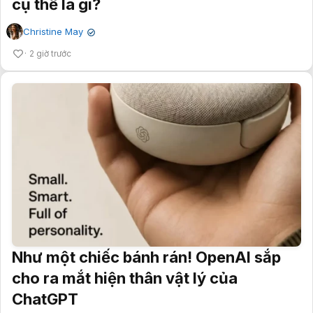
cụ thể là gì?
Christine May
✔
2 giờ trước
Như một chiếc bánh rán! OpenAI sắp
cho ra mắt hiện thân vật lý của
ChatGPT