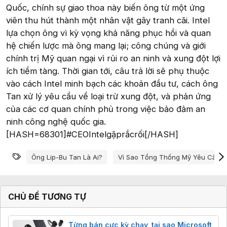
Quốc, chính sự giao thoa này biến ông từ một ứng
viên thu hút thành một nhân vật gây tranh cãi. Intel
lựa chọn ông vì kỳ vọng khả năng phục hồi và quan
hệ chiến lược mà ông mang lại; công chúng và giới
chính trị Mỹ quan ngại vì rủi ro an ninh và xung đột lợi
ích tiềm tàng. Thời gian tới, câu trả lời sẽ phụ thuộc
vào cách Intel minh bạch các khoản đầu tư, cách ông
Tan xử lý yêu cầu về loại trừ xung đột, và phản ứng
của các cơ quan chính phủ trong việc bảo đảm an
ninh công nghệ quốc gia.
[HASH=68301]#CEOIntelgặprắcrối[/HASH]
Từ khóa
Ông Lip-Bu Tan Là Ai?
Vì Sao Tổng Thống Mỹ Yêu Cầu Ô
CHỦ ĐỀ TƯƠNG TỰ
Từng bán cực kỳ chạy, tại sao Microsoft