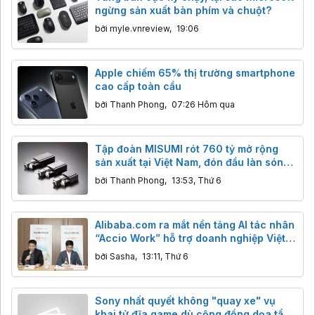
ngừng sản xuất bàn phím và chuột?
bởi
myle.vnreview
,
19:06
Apple chiếm 65% thị trường smartphone
cao cấp toàn cầu
bởi
Thanh Phong
,
07:26 Hôm qua
Tập đoàn MISUMI rót 760 tỷ mở rộng
sản xuất tại Việt Nam, đón đầu làn sóng
AI và robot toàn cầu
bởi
Thanh Phong
,
13:53, Thứ 6
Alibaba.com ra mắt nền tảng AI tác nhân
“Accio Work” hỗ trợ doanh nghiệp Việt
xuất khẩu
bởi
Sasha
,
13:11, Thứ 6
Sony nhất quyết không "quay xe" vụ
khai tử đĩa game dù cộng đồng dọa tẩy