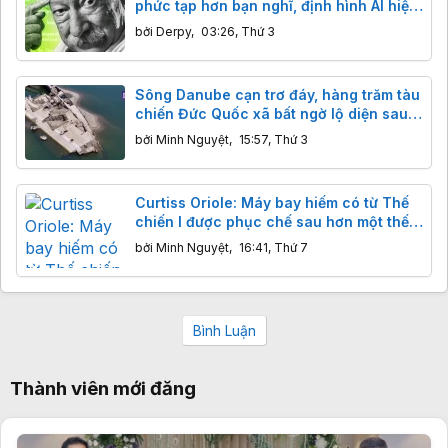
phức tạp hơn bạn nghĩ, định hình AI hiện
đại
bởi
Derpy
,
03:26, Thứ 3
Sông Danube cạn trơ đáy, hàng trăm tàu
chiến Đức Quốc xã bất ngờ lộ diện sau
80 năm
bởi
Minh Nguyệt
,
15:57, Thứ 3
Curtiss Oriole: Máy bay hiếm có từ Thế
chiến I được phục chế sau hơn một thế
kỷ
bởi
Minh Nguyệt
,
16:41, Thứ 7
Bình Luận
Thành viên mới đăng