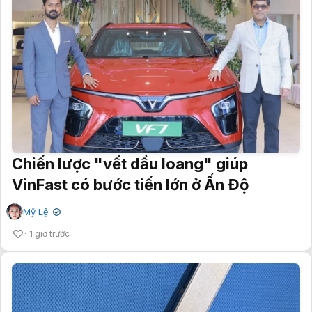
Chiến lược "vết dầu loang" giúp
VinFast có bước tiến lớn ở Ấn Độ
Mỹ Lệ
✔
1 giờ trước