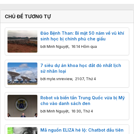
CHỦ ĐỀ TƯƠNG TỰ
Đảo Bệnh Than: Bí mật 50 năm về vũ khí
sinh học bị chính phủ che giấu
bởi
Minh Nguyệt
,
16:14 Hôm qua
7 siêu dự án khoa học đắt đỏ nhất lịch
sử nhân loại
bởi
myle.vnreview
,
21:07, Thứ 4
Robot và biến tần Trung Quốc vừa bị Mỹ
cho vào danh sách đen
bởi
Minh Nguyệt
,
16:30, Thứ 4
Mã nguồn ELIZA hé lộ: Chatbot đầu tiên