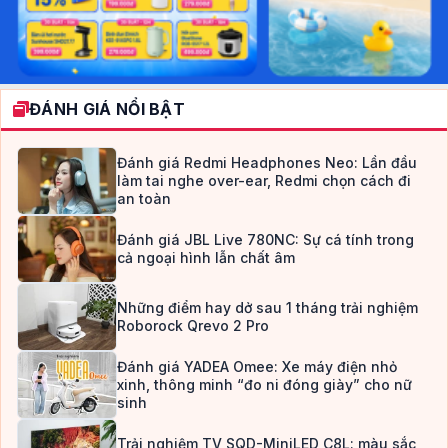
ĐÁNH GIÁ NỔI BẬT
Đánh giá Redmi Headphones Neo: Lần đầu
làm tai nghe over-ear, Redmi chọn cách đi
an toàn
Đánh giá JBL Live 780NC: Sự cá tính trong
cả ngoại hình lẫn chất âm
Những điểm hay dở sau 1 tháng trải nghiệm
Roborock Qrevo 2 Pro
Đánh giá YADEA Omee: Xe máy điện nhỏ
xinh, thông minh “đo ni đóng giày” cho nữ
sinh
Trải nghiệm TV SQD-MiniLED C8L: màu sắc