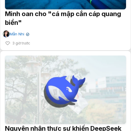
Minh oan cho "cá mập cắn cáp quang
biển"
Mẫn Nhi
✔
3 giờ trước
Nguyên nhân thực sự khiến DeepSeek