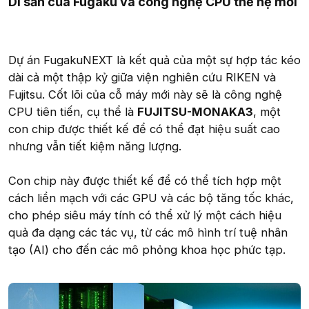
Di sản của Fugaku và công nghệ CPU thế hệ mới
Dự án FugakuNEXT là kết quả của một sự hợp tác kéo
dài cả một thập kỷ giữa viện nghiên cứu RIKEN và
Fujitsu. Cốt lõi của cỗ máy mới này sẽ là công nghệ
CPU tiên tiến, cụ thể là
FUJITSU-MONAKA3
, một
con chip được thiết kế để có thể đạt hiệu suất cao
nhưng vẫn tiết kiệm năng lượng.
Con chip này được thiết kế để có thể tích hợp một
cách liền mạch với các GPU và các bộ tăng tốc khác,
cho phép siêu máy tính có thể xử lý một cách hiệu
quả đa dạng các tác vụ, từ các mô hình trí tuệ nhân
tạo (AI) cho đến các mô phỏng khoa học phức tạp.