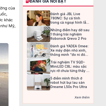
ĐÁNH GIÁ NỔI BẬT
ường của
uốc,
Đánh giá JBL Live
780NC: Sự cá tính
ớc khác
trong cả ngoại hình lẫn
n như Mỹ,
chất âm
Những điểm hay dở sau
1 tháng trải nghiệm
Roborock Qrevo 2 Pro
Đánh giá YADEA Omee:
Xe máy điện nhỏ xinh,
thông minh “đo ni đóng
giày” cho nữ sinh
Trải nghiệm TV SQD-
MiniLED C8L: màu sắc
rực rỡ chưa từng thấy ở
TV LCD
5 điểm mình thích ở
robot hút bụi lau sàn
Dreame L50s Pro Ultra
Xem thêm