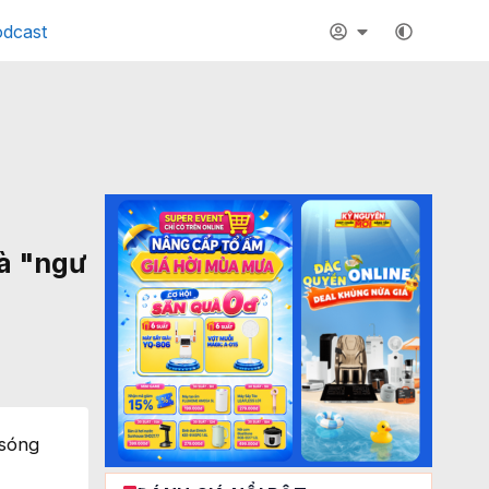
dcast
là "ngư
 sóng