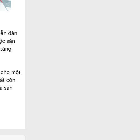
iễn đàn
ợc sản
 tăng
h cho một
hất còn
à sản