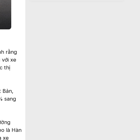
nh rằng
 với xe
 thị
t Bản,
% sang
ường
eo là Hàn
à xe