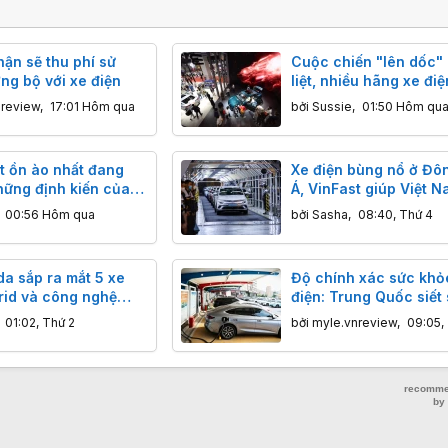
ận sẽ thu phí sử
Cuộc chiến "lên dốc"
ng bộ với xe điện
liệt, nhiều hãng xe đi
Quốc lao đao vì lợi n
nreview
,
17:01 Hôm qua
bởi
Sussie
,
01:50 Hôm qu
t ồn ào nhất đang
Xe điện bùng nổ ở Đ
hững định kiến của
Á, VinFast giúp Việt N
 điện Trung Quốc
kịp Thái Lan
,
00:56 Hôm qua
bởi
Sasha
,
08:40, Thứ 4
a sắp ra mắt 5 xe
Độ chính xác sức khỏe
rid và công nghệ
điện: Trung Quốc siết 
nh
hiển thị không quá 5
,
01:02, Thứ 2
bởi
myle.vnreview
,
09:05,