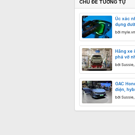
CHỦ ĐỀ TƯƠNG TỰ
Úc xác nh
dụng đườ
bởi
myle.v
Hãng xe í
phá vỡ n
ngành xe
bởi
Sussie
GAC Hond
điện, hyb
thông mi
bởi
Sussie