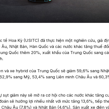
 tế Hoa Kỳ (USITC) đã thực hiện một nghiên cứu, giả đị
 Âu, Nhật Bản, Hàn Quốc và các nước khác tăng thuế đối
Trung Quốc thêm 20%, xuất khẩu của Trung Quốc sang các
h.
iện và xe hybrid của Trung Quốc sẽ giảm 59,6% sang Nhậ
62,9% sang Mỹ, 53,4% sang Liên minh Châu Âu và 60,3
ự sụt giảm này sẽ mở ra cơ hội cho các nước khác tăng c
oán sẽ hưởng lợi nhiều nhất với mức tăng 13,6%, tiếp th
 Châu Âu (7,8%) và Nhật Bản (4,6%). Sản xuất xe điện v