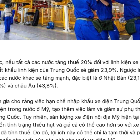
, nếu tất cả các nước tăng thuế 20% đối với linh kiện xe
ất khẩu linh kiện của Trung Quốc sẽ giảm 23,9%. Ngược lạ
ở các nước khác sẽ tăng mạnh, đặc biệt là ở Nhật Bản (23,
%) và châu Âu (43,8%).
n gia cho rằng việc hạn chế nhập khẩu xe điện Trung Quố
điện trong nước ở Mỹ, tạo thêm việc làm và giảm sự phụ t
g Quốc. Tuy nhiên, sản lượng xe điện nội địa Mỹ hiện tại
n tình trạng thiếu hụt và giá cả có thể cao hơn so với xe
ã tính thuế. Do đó, lợi ích này có thể chỉ là tạm thời và 