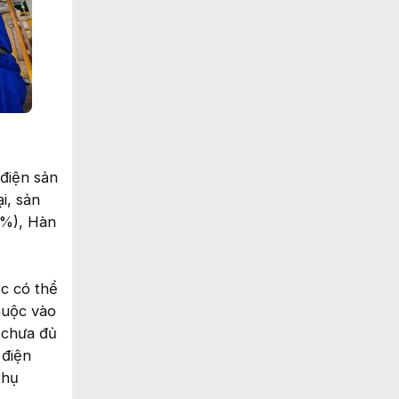
 điện sản
i, sản
1%), Hàn
c có thể
huộc vào
 chưa đủ
 điện
phụ