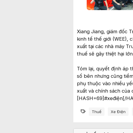
Xiang Jiang, giám đốc T
kinh tế thế giới (WEE),
xuất tại các nhà máy T
thuế sẽ gây thiệt hại l
Tóm lại, quyết định áp 
số bên nhưng cũng tiềm ẩ
phụ thuộc vào nhiều yếu
xuất và chính sách của c
[HASH=69]#xeđiện[/H
Từ khóa
Thuế
Xe Điện