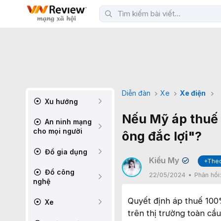
Diễn đàn
Xe
Xe điện
Xu hướng
Nếu Mỹ áp thuế 
An ninh mạng
cho mọi người
ông đắc lợi"?
Đồ gia dụng
Kiều My
+Theo
✔
Đồ công
22/05/2024
Phản hồi
nghệ
Quyết định áp thuế 100
Xe
trên thị trường toàn cầu