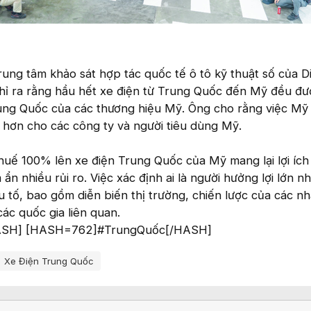
rung tâm khảo sát hợp tác quốc tế ô tô kỹ thuật số của D
 chỉ ra rằng hầu hết xe điện từ Trung Quốc đến Mỹ đều đư
rung Quốc của các thương hiệu Mỹ. Ông cho rằng việc Mỹ
ớn hơn cho các công ty và người tiêu dùng Mỹ.
thuế 100% lên xe điện Trung Quốc của Mỹ mang lại lợi íc
n nhiều rủi ro. Việc xác định ai là người hưởng lợi lớn n
 tố, bao gồm diễn biến thị trường, chiến lược của các nh
ác quốc gia liên quan.
ASH] [HASH=762]#TrungQuốc[/HASH]
Xe Điện Trung Quốc