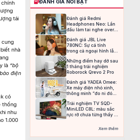
ĐÁNH GIÁ NỔI BẬT
 chính
 lượng
ượng tái
Đánh giá Redmi
Headphones Neo: Lần
đầu làm tai nghe over-
ear, Redmi chọn cách đi
Đánh giá JBL Live
an toàn
ị cung
780NC: Sự cá tính
 biết nhà
trong cả ngoại hình lẫn
chất âm
sang
Những điểm hay dở sau
y là
“bộ
1 tháng trải nghiệm
Roborock Qrevo 2 Pro
 bảo điện
Đánh giá YADEA Omee:
Xe máy điện nhỏ xinh,
thông minh “đo ni đóng
ck có
giày” cho nữ sinh
Trải nghiệm TV SQD-
ệ thống
MiniLED C8L: màu sắc
khi nhu
rực rỡ chưa từng thấy ở
ho 1.000
TV LCD
Xem thêm