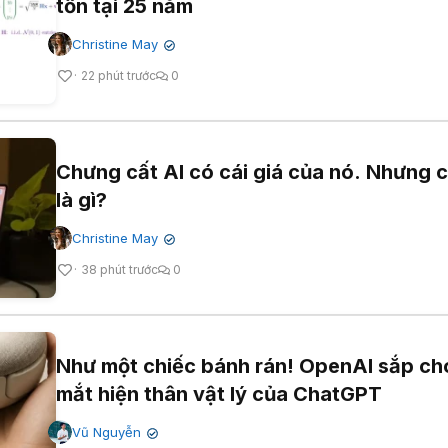
tồn tại 25 năm
Christine May
✔
22 phút trước
0
Chưng cất AI có cái giá của nó. Nhưng c
là gì?
Christine May
✔
38 phút trước
0
Như một chiếc bánh rán! OpenAI sắp ch
mắt hiện thân vật lý của ChatGPT
Vũ Nguyễn
✔