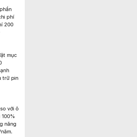
 phần
hi phí
hí 200
0
đặt mục
0
mạnh
 trữ pin
so với ô
ng 100%
ng năng
t/năm.