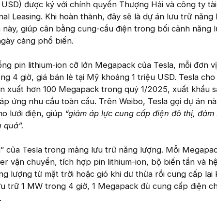
 USD) được ký với chính quyền Thượng Hải và công ty tài
nal Leasing. Khi hoàn thành, đây sẽ là dự án lưu trữ năng
ia này, giúp cân bằng cung-cầu điện trong bối cảnh năng l
 ngày càng phổ biến.
g pin lithium-ion cỡ lớn Megapack của Tesla, mỗi đơn v
ng 4 giờ, giá bán lẻ tại Mỹ khoảng 1 triệu USD. Tesla cho
n xuất hơn 100 Megapack trong quý 1/2025, xuất khẩu 
áp ứng nhu cầu toàn cầu. Trên Weibo, Tesla gọi dự án nà
ho lưới điện, giúp
“giảm áp lực cung cấp điện đô thị, đảm
u quả”.
i” của Tesla trong mảng lưu trữ năng lượng. Mỗi Megapa
er vận chuyển, tích hợp pin lithium-ion, bộ biến tần và h
ng lượng từ mặt trời hoặc gió khi dư thừa rồi cung cấp lại 
ưu trữ 1 MW trong 4 giờ, 1 Megapack đủ cung cấp điện c
.