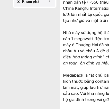
Khám phá
nhân dân tệ (~556 triệu
China Kangfu Internatio
lưới lớn nhất tại quốc g
tạo như gió và mặt trời
Nhà máy sử dụng hệ thốn
cấp 1 megawatt điện tro
máy ở Thượng Hải đã sả
châu Âu và châu Á để đ
điều hòa thông minh”
c
an toàn, ổn định và hiệ
Megapack là “át chủ bà
kích thước bằng contain
làm mát, giúp lưu trữ nă
cầu cao. Với khả năng l
hộ gia đình trong vài giờ