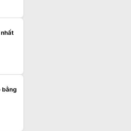
n nhất
o bằng