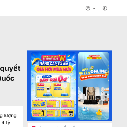
 quyết
 Quốc
g lượng
 4 tỷ