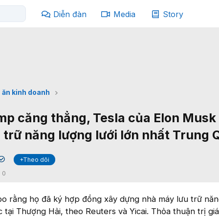
Diễn đàn
Media
Story
 ăn kinh doanh
p căng thẳng, Tesla của Elon Musk
 trữ năng lượng lưới lớn nhất Trung
+Theo dõi
✔
:
0
bo rằng họ đã ký hợp đồng xây dựng nhà máy lưu trữ năn
 tại Thượng Hải, theo Reuters và Yicai. Thỏa thuận trị giá