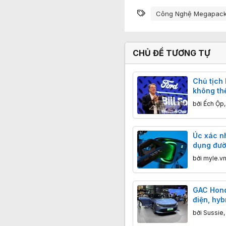
Từ khóa
Công Nghệ Megapac
CHỦ ĐỀ TƯƠNG TỰ
Chủ tịch
không th
chính sá
bởi
Ếch Ộp
Quốc
Úc xác nh
dụng đườ
bởi
myle.v
GAC Hond
điện, hyb
thông mi
bởi
Sussie