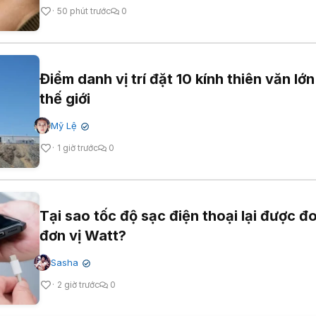
50 phút trước
0
Điểm danh vị trí đặt 10 kính thiên văn lớ
thế giới
Mỹ Lệ
✔
1 giờ trước
0
Tại sao tốc độ sạc điện thoại lại được đ
đơn vị Watt?
Sasha
✔
2 giờ trước
0