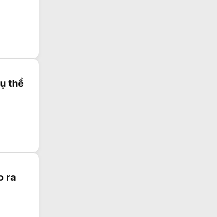
ụ thể
o ra