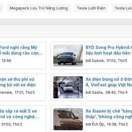
k
Megapack Lưu Trữ Năng Lượng
Tesla Lưới Điện
Tesla Lư
 Ford nghĩ rằng Mỹ
BYD Song Pro Hybrid 
ể mãi dùng rào cản
liệu linh hoạt đầu tiên
ch chặn xe Trung
xuất tại Brazil
,
13:46
bởi
Sussie
,
01:02, Thứ 5
ận sẽ thu phí sử
Xe điện bùng nổ ở Đ
ng bộ với xe điện
Á, VinFast giúp Việt N
kịp Thái Lan
nreview
,
17:01, Thứ 5
bởi
Sasha
,
08:40, Thứ 4
a sắp ra mắt 5 xe
Xe Xiaomi bị chê 'hàn
rid và công nghệ
thấp', 'không công ngh
nh
nhưng bán chạy 30.0
,
01:02, Thứ 2
bởi
Ếch Ộp
,
14:38, Thứ 2
chiếc: 'Redmi ô tô' là 