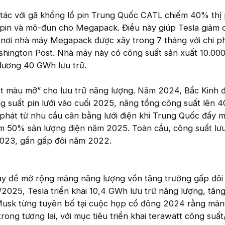
p tác với gã khổng lồ pin Trung Quốc CATL chiếm 40% thị
 pin và mô-đun cho Megapack. Điều này giúp Tesla giảm c
 nơi nhà máy Megapack được xây trong 7 tháng với chi p
shington Post. Nhà máy này có công suất sản xuất 10.00
ương 40 GWh lưu trữ.
t màu mỡ” cho lưu trữ năng lượng. Năm 2024, Bắc Kinh 
ng suất pin lưới vào cuối 2025, nâng tổng công suất lên 4
 phát từ nhu cầu cân bằng lưới điện khi Trung Quốc đẩy 
ếm 50% sản lượng điện năm 2025. Toàn cầu, công suất lưu
023, gần gấp đôi năm 2022.
ày để mở rộng mảng năng lượng vốn tăng trưởng gấp đôi 
/2025, Tesla triển khai 10,4 GWh lưu trữ năng lượng, tă
 Musk từng tuyên bố tại cuộc họp cổ đông 2024 rằng mả
trong tương lai, với mục tiêu triển khai terawatt công suấ