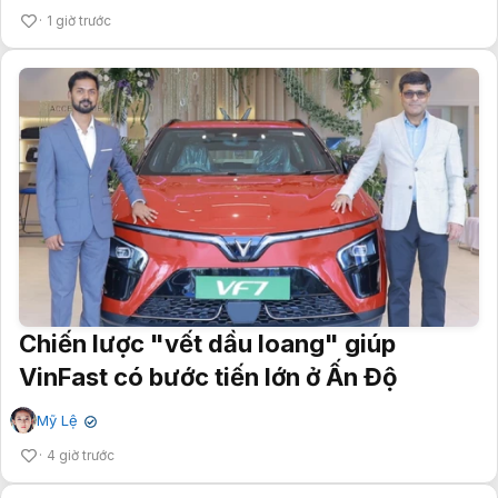
1 giờ trước
Chiến lược "vết dầu loang" giúp
VinFast có bước tiến lớn ở Ấn Độ
Mỹ Lệ
✔
4 giờ trước