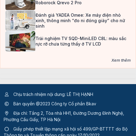
Roborock Qrevo 2 Pro
Đánh giá YADEA Omee: Xe máy điện nhỏ
xinh, thông minh “đo ni đóng giày” cho nữ
sinh
Trải nghiệm TV SQD-MiniLED C8L: màu sắc
rực rỡ chưa từng thấy ở TV LCD
Xem thêm
Chịu trách nhiệm nội dung: LÊ THỊ HẠNH
Bản quyền @2023 Công ty Cổ phần Bkav
Địa chỉ: Tầng 2, Tòa nhà HH1, Đường Dương Đình Nghệ,
Phường Cầu Giấy, TP Hà Nội
Giấy phép thiết lập mạng xã hội số 499/GP-BTTTT
do Bộ
Thông tin và Truyền thông cấp ngày 17/10/2022