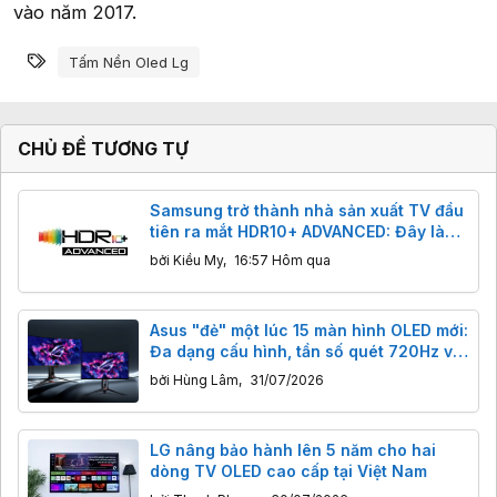
vào năm 2017.
Từ khóa
Tấm Nền Oled Lg
CHỦ ĐỀ TƯƠNG TỰ
Samsung trở thành nhà sản xuất TV đầu
tiên ra mắt HDR10+ ADVANCED: Đây là
gì? Có tác dụng gì?
bởi
Kiều My
,
16:57 Hôm qua
Asus "đẻ" một lúc 15 màn hình OLED mới:
Đa dạng cấu hình, tần số quét 720Hz và
công nghệ BlackShield
bởi
Hùng Lâm
,
31/07/2026
LG nâng bảo hành lên 5 năm cho hai
dòng TV OLED cao cấp tại Việt Nam