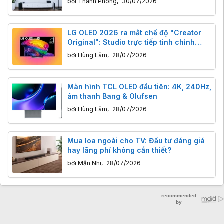
bởi
Thanh Phong
,
30/07/2026
LG OLED 2026 ra mắt chế độ "Creator
Original": Studio trực tiếp tinh chỉnh
hình ảnh TV
bởi
Hùng Lâm
,
28/07/2026
Màn hình TCL OLED đầu tiên: 4K, 240Hz,
âm thanh Bang & Olufsen
bởi
Hùng Lâm
,
28/07/2026
Mua loa ngoài cho TV: Đầu tư đáng giá
hay lãng phí không cần thiết?
bởi
Mẫn Nhi
,
28/07/2026