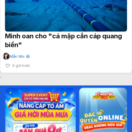
Minh oan cho "cá mập cắn cáp quang
biển"
Mẫn Nhi
✔
6 giờ trước