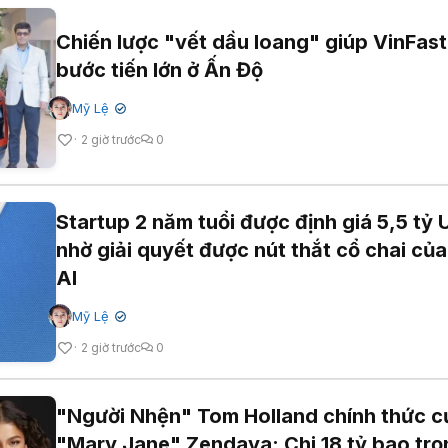
Chiến lược "vết dầu loang" giúp VinFast
bước tiến lớn ở Ấn Độ
Mỹ Lệ
✔
2 giờ trước
0
Startup 2 năm tuổi được định giá 5,5 tỷ
nhờ giải quyết được nút thắt cổ chai của
AI
Mỹ Lệ
✔
2 giờ trước
0
"Người Nhện" Tom Holland chính thức c
"Mary Jane" Zendaya: Chi 18 tỷ bao trọ