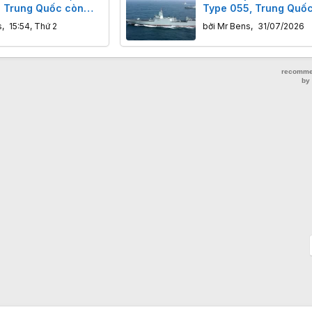
 Trung Quốc còn
Type 055, Trung Quố
uỗi cung ứng phương
gửi thông điệp gì tới 
s
,
15:54, Thứ 2
bởi
Mr Bens
,
31/07/2026
ào thế khó như thế
các cường quốc hải q