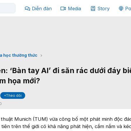
Diễn đàn
Media
Story
Po
a học thường thức
n: ‘Bàn tay AI’ đi săn rác dưới đáy bi
ểm họa mới?
+Theo dõi
0
Kỹ thuật Munich (TUM) vừa công bố một phát minh độc đá
 tiên trên thế giới có khả năng phát hiện, cầm nắm và kéo