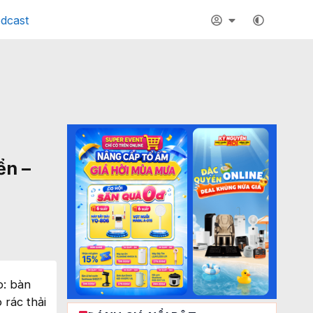
dcast
ển –
o: bàn
 rác thải