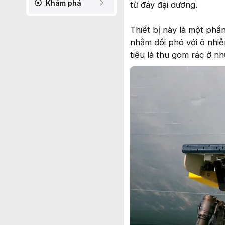
Khám phá
từ đáy đại dương.
Thiết bị này là một phầ
nhằm đối phó với ô nhi
tiêu là thu gom rác ở n