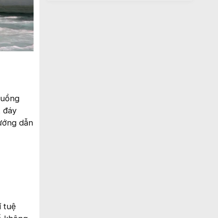
xuồng
t đáy
hướng dẫn
í tuệ