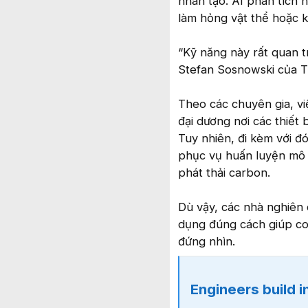
nhân tạo. AI phân tích 
làm hỏng vật thể hoặc k
“Kỹ năng này rất quan t
Stefan Sosnowski của T
Theo các chuyên gia, vi
đại dương nơi các thiết
Tuy nhiên, đi kèm với đó
phục vụ huấn luyện mô h
phát thải carbon.
Dù vậy, các nhà nghiên 
dụng đúng cách giúp co
đứng nhìn.
Engineers build incredible u