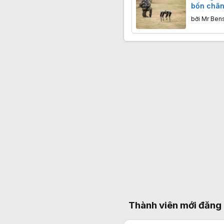
bốn chân
khiến ch
bởi
Mr Ben
Tây rơi v
nào?
Thành viên mới đăng