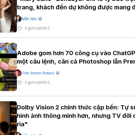
trang, khách đến dự không được mang 
thoại
Mẫn Nhi
✔
3 giờ trước
0
Adobe gom hơn 70 công cụ vào ChatGP
một câu lệnh, cân cả Photoshop lẫn Pre
The Storm Riders
✔
3 giờ trước
0
Dolby Vision 2 chính thức cập bến: Tự s
hình ảnh thông minh hơn, nhưng TV đời 
rìa"