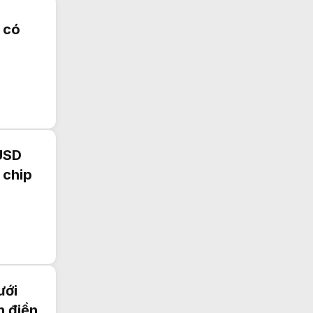
 có
 USD
 chip
ưới
n điền