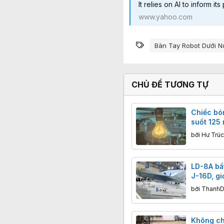
It relies on AI to inform it
www.yahoo.com
Từ khóa
Bàn Tay Robot Dưới 
CHỦ ĐỀ TƯƠNG TỰ
Chiếc bó
suốt 125
Độ bền k
bởi
Hư Trúc
đại cũng
LD-8A bất
J-16D, gi
thay đổi 
bởi
ThanhD
chống ra
Quốc
Không chỉ