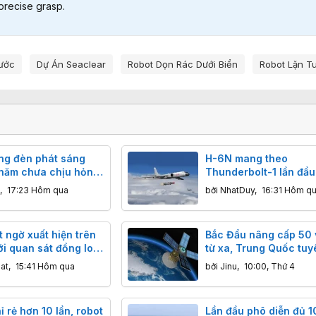
s precise grasp.
Nước
Dự Án Seaclear
Robot Dọn Rác Dưới Biển
Robot Lặn T
ng đèn phát sáng
H-6N mang theo
 năm chưa chịu hỏng:
Thunderbolt-1 lần đầu
hiến công nghệ hiện
hiện: Trung Quốc đan
,
17:23 Hôm qua
bởi
NhatDuy
,
16:31 Hôm q
 phải ngả nón
thông điệp gì tới các
tàu sân bay?
 ngờ xuất hiện trên
Bắc Đẩu nâng cấp 50 v
ới quan sát đồng loạt
từ xa, Trung Quốc tuy
nhận định về tên lửa
Công nghệ đột phá, đ
at
,
15:41 Hôm qua
bởi
Jinu
,
10:00, Thứ 4
dar mới của Trung
xác centimet vượt trộ
 rẻ hơn 10 lần, robot
Lần đầu phô diễn đủ 1