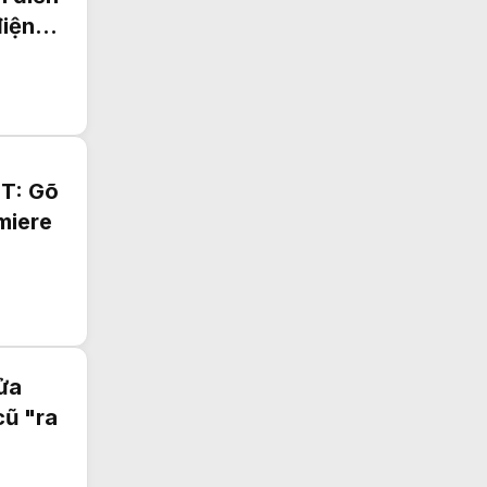
điện
T: Gõ
miere
ửa
cũ "ra