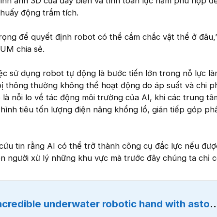
hình ảnh 3D của đáy biển và tính toán lực nắm phù hợp đ
huấy động trầm tích.
rọng để quyết định robot có thể cầm chắc vật thể ở đâu,
UM chia sẻ.
ệc sử dụng robot tự động là bước tiến lớn trong nỗ lực l
 bị thông thường không thể hoạt động do áp suất và chi ph
 là nỗi lo về tác động môi trường của AI, khi các trung tâ
ình tiêu tốn lượng điện năng khổng lồ, gián tiếp góp ph
cứu tin rằng AI có thể trở thành công cụ đắc lực nếu đượ
n người xử lý những khu vực mà trước đây chúng ta chỉ c
nderwater robotic hand with astonishing capabilities: 'This is important'