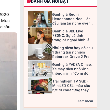
ĐÁNH GIÁ NỔI BẬT
 2020
Đánh giá Redmi
Headphones Neo: Lần
. Mục
đầu làm tai nghe over-
c sâu.
ear, Redmi chọn cách đi
Đánh giá JBL Live
an toàn
780NC: Sự cá tính
trong cả ngoại hình lẫn
chất âm
Những điểm hay dở sau
1 tháng trải nghiệm
Roborock Qrevo 2 Pro
Đánh giá YADEA Omee:
Xe máy điện nhỏ xinh,
thông minh “đo ni đóng
giày” cho nữ sinh
Trải nghiệm TV SQD-
MiniLED C8L: màu sắc
rực rỡ chưa từng thấy ở
TV LCD
Xem thêm