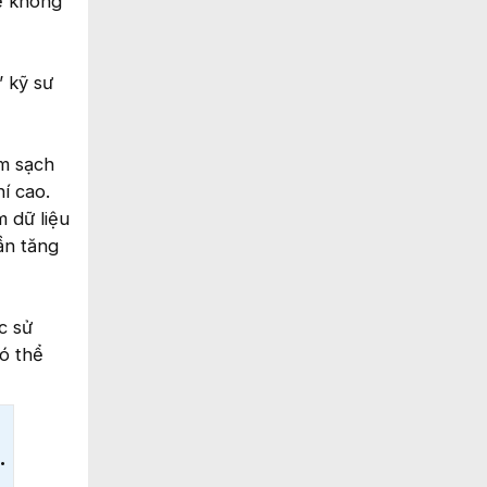
ể không
” kỹ sư
àm sạch
í cao.
m dữ liệu
ần tăng
c sử
ó thể