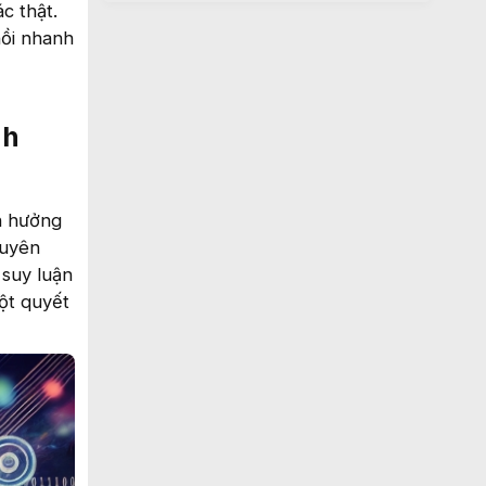
c thật.
hồi nhanh
nh
nh hưởng
guyên
 suy luận
một quyết