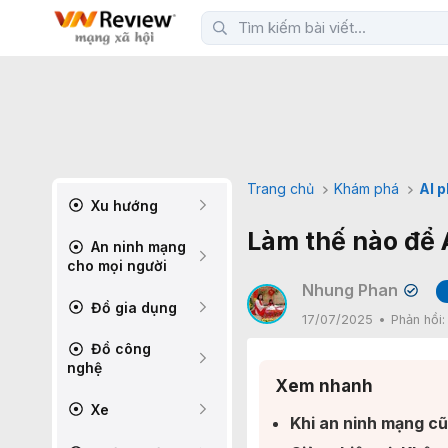
Trang chủ
Khám phá
AI 
Xu hướng
Làm thế nào để A
An ninh mạng
cho mọi người
Nhung Phan
✔
Đồ gia dụng
17/07/2025
Phản hồi
Đồ công
nghệ
Xem nhanh
Xe
Khi an ninh mạng cũ