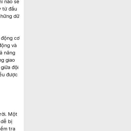
hí nào sẽ
 từ đầu
những dữ
t động cơ
 động và
hả năng
ng giao
giữa đội
đều được
rời. Một
 dễ bị
iểm tra