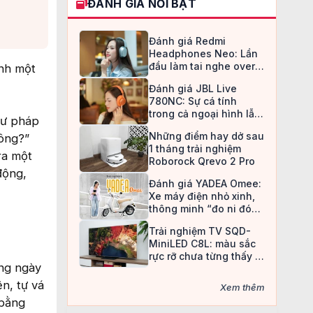
ĐÁNH GIÁ NỔI BẬT
Đánh giá Redmi
Headphones Neo: Lần
đầu làm tai nghe over-
ành một
ear, Redmi chọn cách đi
Đánh giá JBL Live
an toàn
780NC: Sự cá tính
trong cả ngoại hình lẫn
 tư pháp
chất âm
Những điểm hay dở sau
hông?”
1 tháng trải nghiệm
ra một
Roborock Qrevo 2 Pro
động,
Đánh giá YADEA Omee:
Xe máy điện nhỏ xinh,
thông minh “đo ni đóng
giày” cho nữ sinh
Trải nghiệm TV SQD-
MiniLED C8L: màu sắc
rực rỡ chưa từng thấy ở
ạng ngày
TV LCD
ện, tự vá
Xem thêm
 bằng