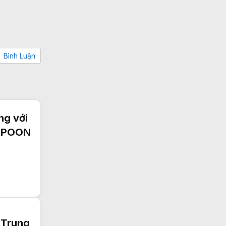
Bình Luận
ng với
ARPOON
 Trung