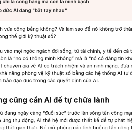
g chỉ là công bằng mà còn là minh bạch​
 đức AI đang "bắt tay nhau"​
nh vừa công bằng không? Và làm sao để nó không trở th
ng thế giới kỹ thuật số?
u vào mọi ngóc ngách đời sống, từ tài chính, y tế đến cả
còn là “nó có thông minh không” mà là “nó có đáng tin k
t chuyên gia về AI có trách nhiệm và an ninh mạng, đưa 
 khả năng phòng vệ kỹ thuật số bằng các hệ thống AI tự 
m bảo đạo đức trong các quyết định của AI.
g cũng cần AI để tự chữa lành​
ũ đang ngày càng “đuối sức” trước làn sóng tấn công m
n ứng thụ động, AI thế hệ mới được thiết kế để tự phát hi
ong thời gian thực. Nó mô phỏng các tình huống tấn công