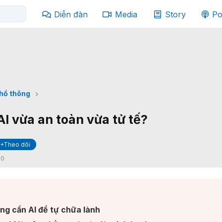
Diễn đàn
Media
Story
Po
phổ thông
I vừa an toàn vừa tử tế?
+Theo dõi
:
0
ng cần AI để tự chữa lành​