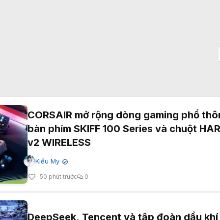
CORSAIR mở rộng dòng gaming phổ thô
bàn phím SKIFF 100 Series và chuột H
v2 WIRELESS
Kiều My
✔
50 phút trước
0
DeepSeek, Tencent và tập đoàn dầu khí