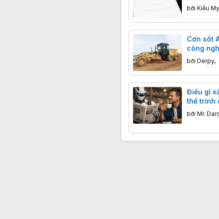
free hoà
bởi
Kiều My
Cơn sốt A
công ngh
làm ra"
bởi
Derpy
,
Điều gì x
thế trình
bởi
Mr. Dar