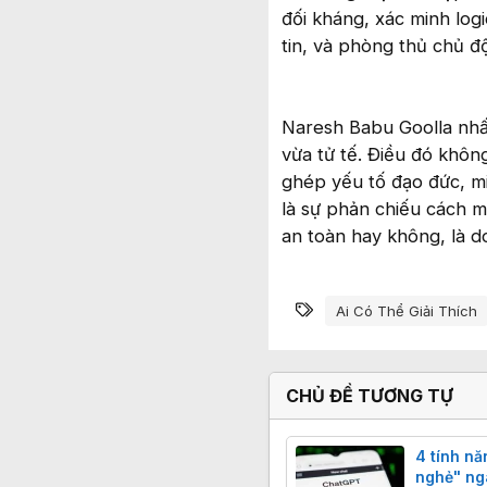
đối kháng, xác minh log
tin, và phòng thủ chủ đ
Naresh Babu Goolla nhấ
vừa tử tế. Điều đó khôn
ghép yếu tố đạo đức, mi
là sự phản chiếu cách 
an toàn hay không, là do
Từ khóa
Ai Có Thể Giải Thích
CHỦ ĐỀ TƯƠNG TỰ
4 tính n
nghẻ" ngà