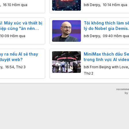
n toàn
chẳng lẽ đã "chết yểu
,
16:10 Hôm qua
bởi
Derpy
,
10:14 Hôm qua
I: Máy xúc và thiết bị
Tôi không thích làm sế
iệp cũng "ăn nên
lý do Nobel gia Demis
Hassabis rời DeepMin
10:09 Hôm qua
bởi
Derpy
,
09:40 Hôm qua
ảy ra nếu AI sẽ thay
MiniMax thách đấu S
 duyệt web?
trong lĩnh vực AI vide
nào hơn mỉu nào?
cy
,
16:54, Thứ 3
bởi
From Beijing with Love
Thứ 2