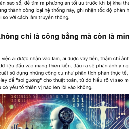
 sao số, để tìm ra phương án tối ưu trước khi bị khai thá
ng thành công loại hệ thống này, ghi nhận tốc độ phản 
i so với cách làm truyền thống.
Không chỉ là công bằng mà còn là mi
ả việc ai được nhận vào làm, ai được vay tiền, thậm chí ả
dữ liệu đầu vào mang thiên kiến, đầu ra sẽ phản ánh y n
 xuất sử dụng những công cụ như phân tích phản thực tế,
pley để "soi gương" cho thuật toán, từ đó hiểu rõ vì sao 
u có yếu tố thiên vị nào len lỏi vào không.