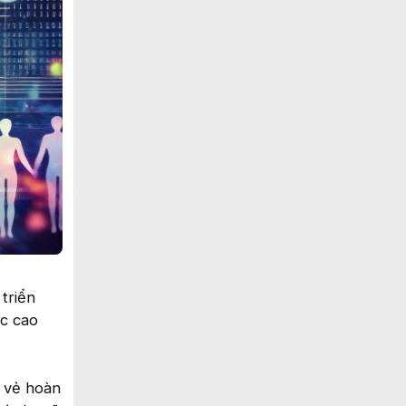
 triển
ực cao
ó vẻ hoàn