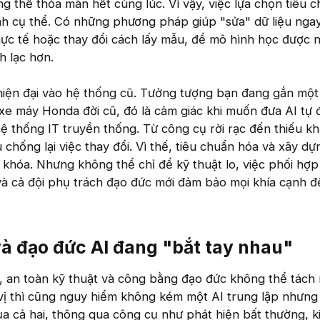
g thể thỏa mãn hết cùng lúc. Vì vậy, việc lựa chọn tiêu c
h cụ thể. Có những phương pháp giúp "sửa" dữ liệu ngay
ực tế hoặc thay đổi cách lấy mẫu, để mô hình học được 
h lạc hơn.
 hiện đại vào hệ thống cũ. Tưởng tượng bạn đang gắn mộ
 xe máy Honda đời cũ, đó là cảm giác khi muốn đưa AI tự
 thống IT truyền thống. Từ công cụ rời rạc đến thiếu k
 chống lại việc thay đổi. Vì thế, tiêu chuẩn hóa và xây dự
 khóa. Nhưng không thể chỉ để kỹ thuật lo, việc phối hợp 
và cả đội phụ trách đạo đức mới đảm bảo mọi khía cạnh 
à đạo đức AI đang "bắt tay nhau"​
 an toàn kỹ thuật và công bằng đạo đức không thể tách 
vị thì cũng nguy hiểm không kém một AI trung lập nhưng
ủa cả hai, thông qua công cụ như phát hiện bất thường, k