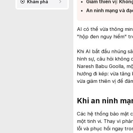
Giảm thiên vị: Khôn
Khám phá
An ninh mạng và đạo
AI có thể vừa thông mi
"hộp đen nguy hiểm" tro
Khi AI bắt đầu nhúng sâ
hình sự, câu hỏi không 
Naresh Babu Goolla, mộ
hướng đi kép: vừa tăng
vừa giảm thiên vị để đả
Khi an ninh mạn
Các hệ thống bảo mật c
một tinh vi. Thay vì phả
lỗi và phục hồi ngay tr