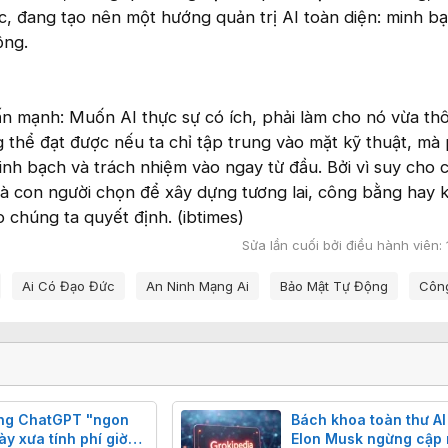
ic, đang tạo nên một hướng quản trị AI toàn diện: minh b
ộng.
n mạnh: Muốn AI thực sự có ích, phải làm cho nó vừa th
g thể đạt được nếu ta chỉ tập trung vào mặt kỹ thuật, mà 
nh bạch và trách nhiệm vào ngay từ đầu. Bởi vì suy cho 
mà con người chọn để xây dựng tương lai, công bằng hay 
 chúng ta quyết định. (ibtimes)
Sửa lần cuối bởi điều hành viên:
Ai Có Đạo Đức
An Ninh Mạng Ai
Bảo Mật Tự Động
Công
ăng ChatGPT "ngon
Bách khoa toàn thư AI
y xưa tính phí giờ
Elon Musk ngừng cập 