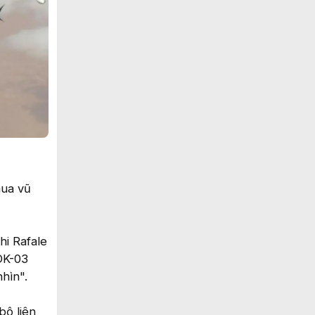
mua vũ
hi Rafale
DK-03
hìn".
bộ liên