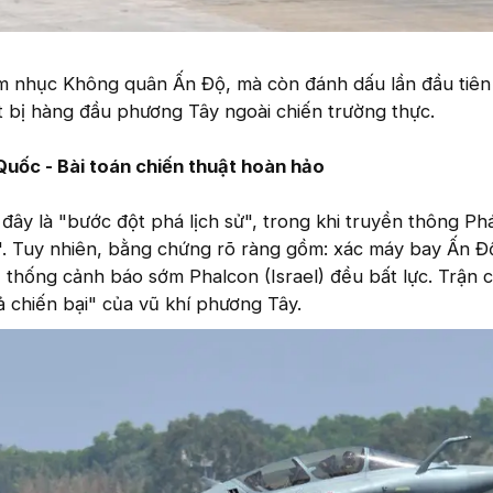
àm nhục Không quân Ấn Độ, mà còn đánh dấu lần đầu tiên
t bị hàng đầu phương Tây ngoài chiến trường thực.
Quốc - Bài toán chiến thuật hoàn hảo
đây là "bước đột phá lịch sử", trong khi truyền thông Ph
u". Tuy nhiên, bằng chứng rõ ràng gồm: xác máy bay Ấn Độ,
ệ thống cảnh báo sớm Phalcon (Israel) đều bất lực. Trận 
ả chiến bại" của vũ khí phương Tây.