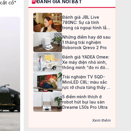
ĐÁNH GIÁ NỔI BẬT
cắt cổ"
Đánh giá JBL Live
780NC: Sự cá tính
trong cả ngoại hình lẫn
chất âm
Những điểm hay dở sau
1 tháng trải nghiệm
Roborock Qrevo 2 Pro
Đánh giá YADEA Omee:
Xe máy điện nhỏ xinh,
thông minh “đo ni đóng
giày” cho nữ sinh
Trải nghiệm TV SQD-
MiniLED C8L: màu sắc
rực rỡ chưa từng thấy ở
TV LCD
5 điểm mình thích ở
robot hút bụi lau sàn
Dreame L50s Pro Ultra
Xem thêm