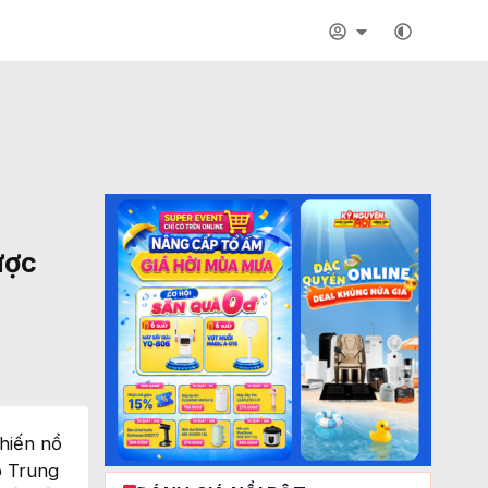
ược
chiến nổ
o Trung