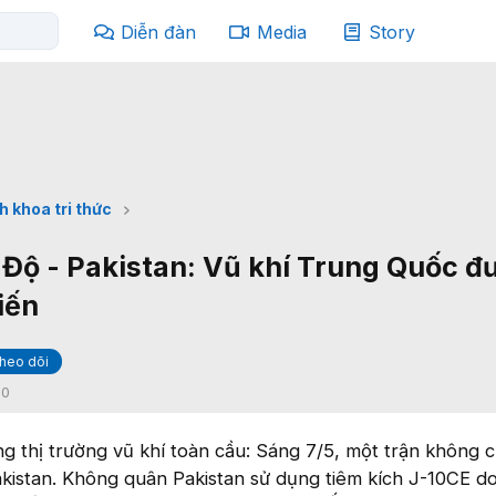
Diễn đàn
Media
Story
h khoa tri thức
Độ - Pakistan: Vũ khí Trung Quốc đ
iến
heo dõi
:
0
g thị trường vũ khí toàn cầu: Sáng 7/5, một trận không 
Pakistan. Không quân Pakistan sử dụng tiêm kích J-10CE d