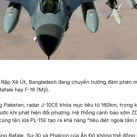
Ả Rập Xê Út, Bangladesh đang chuyển hướng đàm phán 
Rafale hay F-16 (Mỹ).
ng Pakistan, radar J-10CE khóa mục tiêu từ 160km, trong k
trước khi phát hiện đối phương. Hệ thống cảnh báo sớm Z
ùng tên lửa PL-15E tạo ra khả năng "tiêu diệt ngoài tầm n
ống Rafale, Su-30 và Phalcon của Ấn Độ không thể đồng 