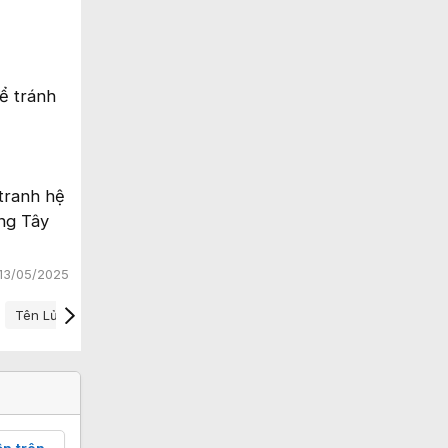
ể tránh
tranh hệ
ng Tây
13/05/2025
Tên Lửa Pl-15e
Thị Trường Vũ Khí
Vũ Khí Trung Quốc