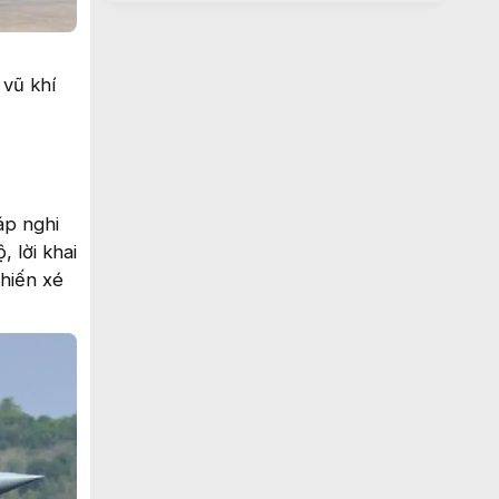
 vũ khí
áp nghi
 lời khai
chiến xé