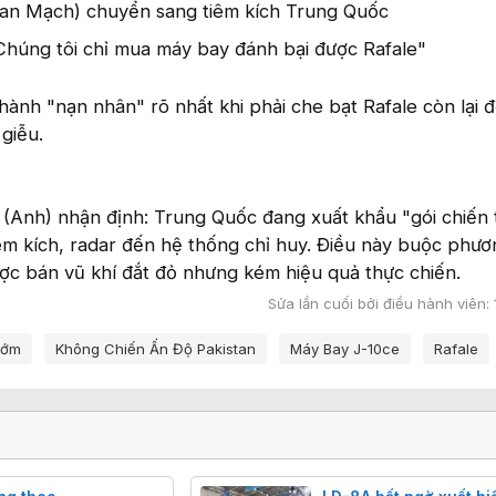
Đan Mạch) chuyển sang tiêm kích Trung Quốc
Chúng tôi chỉ mua máy bay đánh bại được Rafale"
ành "nạn nhân" rõ nhất khi phải che bạt Rafale còn lại đ
giễu.
 (Anh) nhận định: Trung Quốc đang xuất khẩu "gói chiến 
êm kích, radar đến hệ thống chỉ huy. Điều này buộc phươ
lược bán vũ khí đắt đỏ nhưng kém hiệu quả thực chiến.
Sửa lần cuối bởi điều hành viên:
Sớm
Không Chiến Ấn Độ Pakistan
Máy Bay J-10ce
Rafale