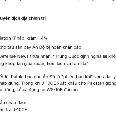
yển dịch địa chính trị
iation (Pháp) giảm 1,4%
cho tàu sân bay Ấn Độ bị hoãn khẩn cấp
Defense News thừa nhận: "Trung Quốc định nghĩa lại khô
g khép kín giữa radar, tiêm kích và tên lửa"
t lộ: Rafale bán cho Ấn Độ là "phiên bản khỉ" với radar 
háp dùng. Trong khi J-10CE xuất khẩu cho Pakistan giống
ự dùng, kể cả động cơ WS-10B đời mới.
cầu chao đảo:
ểm tra J-10CE