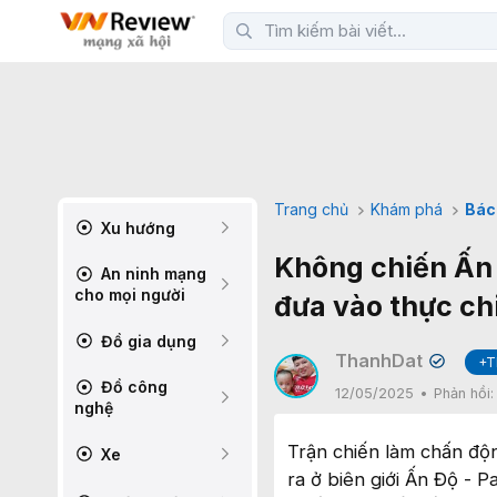
Trang chủ
Khám phá
Bác
Xu hướng
Không chiến Ấn 
An ninh mạng
cho mọi người
đưa vào thực ch
Đồ gia dụng
ThanhDat
+T
✔
Đồ công
12/05/2025
Phản hồi
nghệ
Trận chiến làm chấn độn
Xe
ra ở biên giới Ấn Độ - 