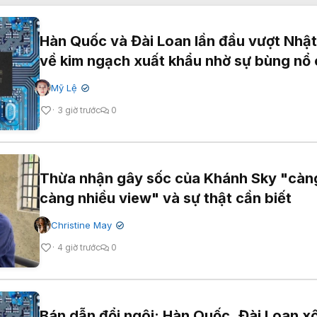
Hàn Quốc và Đài Loan lần đầu vượt Nhậ
về kim ngạch xuất khẩu nhờ sự bùng nổ 
Mỹ Lệ
✔
3 giờ trước
0
Thừa nhận gây sốc của Khánh Sky "càn
càng nhiều view" và sự thật cần biết
Christine May
✔
4 giờ trước
0
Bán dẫn đổi ngôi: Hàn Quốc, Đài Loan xô