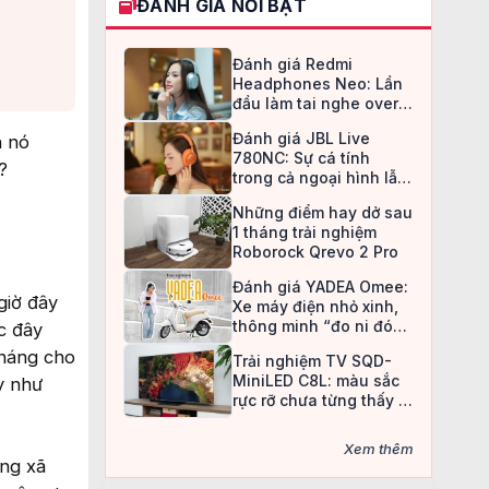
ĐÁNH GIÁ NỔI BẬT
Đánh giá Redmi
Headphones Neo: Lần
đầu làm tai nghe over-
ear, Redmi chọn cách đi
Đánh giá JBL Live
n nó
an toàn
780NC: Sự cá tính
?
trong cả ngoại hình lẫn
chất âm
Những điểm hay dở sau
1 tháng trải nghiệm
Roborock Qrevo 2 Pro
Đánh giá YADEA Omee:
giờ đây
Xe máy điện nhỏ xinh,
thông minh “đo ni đóng
c đây
giày” cho nữ sinh
tháng cho
Trải nghiệm TV SQD-
MiniLED C8L: màu sắc
y như
rực rỡ chưa từng thấy ở
TV LCD
Xem thêm
ạng xã