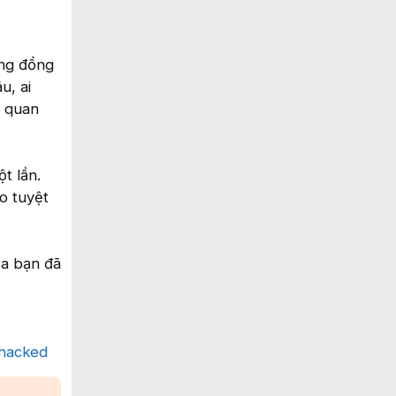
ông đồng
u, ai
u quan
t lần.
o tuyệt
ủa bạn đã
-hacked