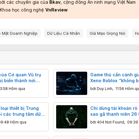
bởi các chuyên gia của
Bkav
, cộng đồng An ninh mạng Việt Nam
 Khoa học công nghệ
VnReview
o Mật Doanh Nghiệp
Dữ Liệu Cá Nhân
Giả Mạo Giọng Nói
H
của Cơ quan Vũ trụ
Game thủ cần cảnh gi
ị biến thành nơi
Xeno Roblox “không b
o IPTV lậu
hiện” thực chất là mã
13:58 Hôm qua
bởi
Duy Linh
,
11:56 Hôm q
đánh cắp dữ liệu
oại thiết bị Trung
Chỉ dùng tài khoản rò 
i các trung tâm dữ
sao gã thanh niên 26 
thể khiến cả thế giới r
09:48 Hôm qua
bởi
404 Not Found
,
09:39
động?