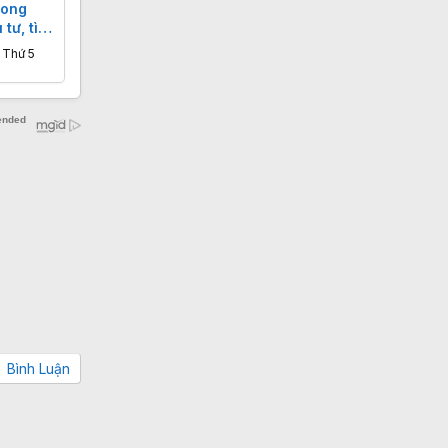
rong
 tư, tình
 Thứ 5
Bình Luận