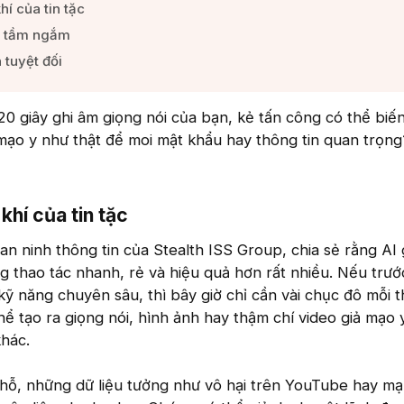
hí của tin tặc​
 tầm ngắm​
tuyệt đối​
 20 giây ghi âm giọng nói của bạn, kẻ tấn công có thể biế
mạo y như thật để moi mật khẩu hay thông tin quan trọng
khí của tin tặc​
an ninh thông tin của Stealth ISS Group, chia sẻ rằng AI 
 thao tác nhanh, rẻ và hiệu quả hơn rất nhiều. Nếu trướ
 kỹ năng chuyên sâu, thì bây giờ chỉ cần vài chục đô mỗi 
hể tạo ra giọng nói, hình ảnh hay thậm chí video giả mạo 
khác.
hỗ, những dữ liệu tưởng như vô hại trên YouTube hay m