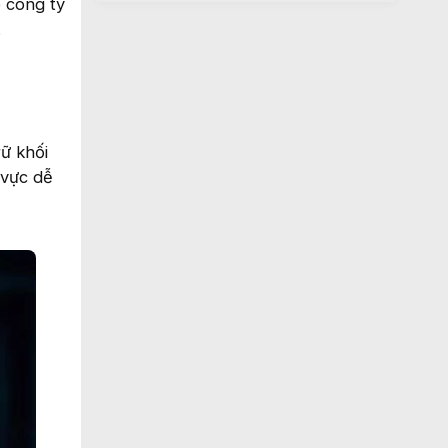
o công ty
.
ữ khối
 vực dễ