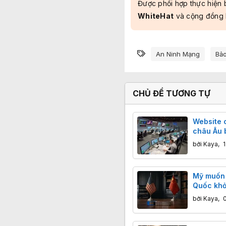
Được phối hợp thực hiện 
WhiteHat
và cộng đồng
Từ khóa
An Ninh Mạng
Bả
CHỦ ĐỀ TƯƠNG TỰ
Website 
châu Âu b
quảng cá
bởi
Kaya
,
Mỹ muốn l
Quốc khỏ
liệu AI
bởi
Kaya
,