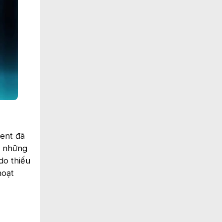
ent đã
là những
do thiếu
hoạt