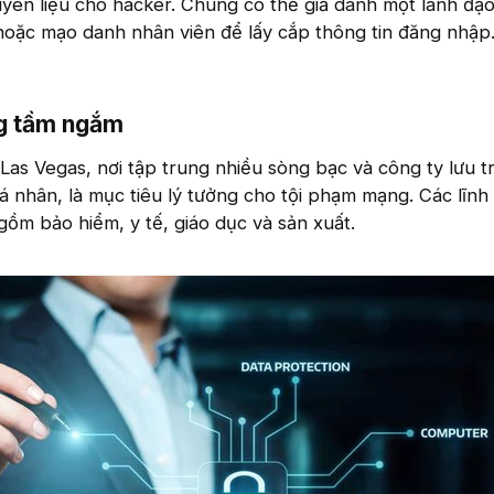
uyên liệu cho hacker. Chúng có thể giả danh một lãnh đạ
hoặc mạo danh nhân viên để lấy cắp thông tin đăng nhập
g tầm ngắm​
as Vegas, nơi tập trung nhiều sòng bạc và công ty lưu tr
cá nhân, là mục tiêu lý tưởng cho tội phạm mạng. Các lĩnh
gồm bảo hiểm, y tế, giáo dục và sản xuất.