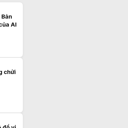
t Bản
của AI
g chửi
 đổ vị