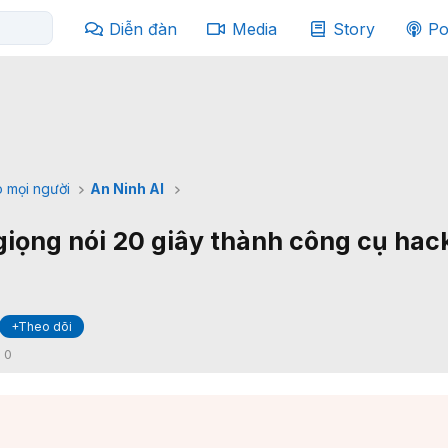
Diễn đàn
Media
Story
Po
 mọi người
An Ninh AI
 giọng nói 20 giây thành công cụ hac
+Theo dõi
:
0