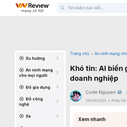
Trang chủ
An ninh mạng cho
Xu hướng
Khó tin: AI biến
An ninh mạng
cho mọi người
doanh nghiệp
Đồ gia dụng
Code Nguyen
✔
Đồ công
26/09/2025
Phản hồi
nghệ
Xe
Xem nhanh