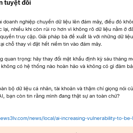
 tuyệt đối​
hi doanh nghiệp chuyển dữ liệu lên đám mây, điều đó kh
 lại, nhiều khi còn rủi ro hơn vì không rõ dữ liệu nằm ở đâ
 quyền truy cập. Giải pháp bà đề xuất là với những dữ liệ
tại chỗ thay vì đặt hết niềm tin vào đám mây.
 quan trọng: hãy thay đổi mật khẩu định kỳ sáu tháng mộ
g, không có hệ thống nào hoàn hảo và không có gì đảm bả
oàn bộ dữ liệu cá nhân, tài khoản và thậm chí giọng nói c
AI, bạn còn tin rằng mình đang thật sự an toàn chứ?
news3lv.com/news/local/ai-increasing-vulnerability-to-be