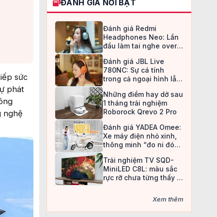
ĐÁNH GIÁ NỔI BẬT
Đánh giá Redmi
Headphones Neo: Lần
đầu làm tai nghe over-
ear, Redmi chọn cách đi
Đánh giá JBL Live
an toàn
780NC: Sự cá tính
iếp sức
trong cả ngoại hình lẫn
chất âm
ự phát
Những điểm hay dở sau
hông
1 tháng trải nghiệm
Roborock Qrevo 2 Pro
g nghệ
Đánh giá YADEA Omee:
Xe máy điện nhỏ xinh,
thông minh “đo ni đóng
giày” cho nữ sinh
Trải nghiệm TV SQD-
MiniLED C8L: màu sắc
rực rỡ chưa từng thấy ở
TV LCD
Xem thêm