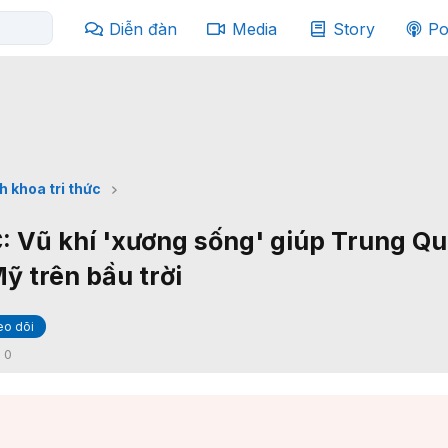
Diễn đàn
Media
Story
Po
h khoa tri thức
 Vũ khí 'xương sống' giúp Trung Q
ỹ trên bầu trời
eo dõi
:
0