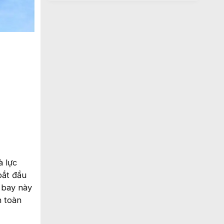
à lực
bắt đầu
 bay này
n toàn