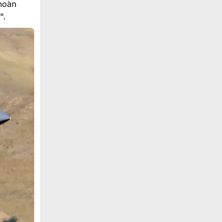
 hoàn
".