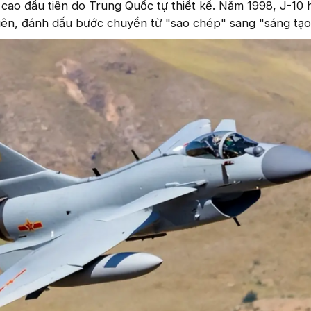
 cao đầu tiên do Trung Quốc tự thiết kế. Năm 1998, J-10
iên, đánh dấu bước chuyển từ "sao chép" sang "sáng tạo