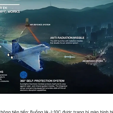
hông tiên tiến: Buồng lái J-10C được trang bị màn hình hi