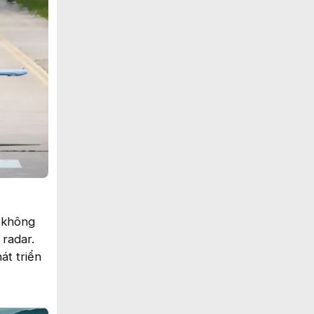
h không
 radar.
t triển