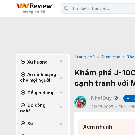
Trang chủ
Khám phá
Bác
Xu hướng
Khám phá J-10C:
An ninh mạng
cho mọi người
cạnh tranh với M
Đồ gia dụng
NhatDuy
+Th
✔
Đồ công
22/05/2025
Phản hồi
nghệ
Xe
Xem nhanh