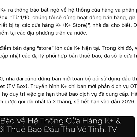
 K+ ra thông báo bất ngờ về hệ thống cửa hàng và phân 
 Box. “Từ 1/10, chúng tôi sẽ dừng hoạt động bán hàng, gia
ết bị tại các cửa hàng K+ (K+ Store)”, nhà đài cho biết. 
ểm tại các địa phương trên cả nước.
điểm bán dạng “store” lớn của K+ hiện tại. Trong khi đó, 
cập nhật các đại lý phối hợp bán thuê bao, đa số là cửa 
10, nhà đài cũng dừng bán mới toàn bộ gói sử dụng đầu th
net (TV Box). Truyền hình K+ chỉ bán mới phần dịch vụ O
họ duy trì việc gia hạn thuê bao dịch vụ đã cung cấp. Hiệ
 được gói dài nhất là 3 tháng, sẽ hết hạn vào đầu 2026.