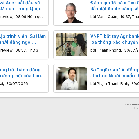
và Acer bắt đầu sử
Đánh giá 15 năm Tim 
AM của Trung Quốc
dẫn dắt Apple bằng số 
nreview
,
08:09 Hôm qua
bởi
Mạnh Quân
,
10:37, Thứ
ập trình viên: Sai lầm
VNPT bắt tay Agribank
enAI dâng ngôi
loa thông báo chuyển
o Anthropic
TingPay cho hộ kinh 
nreview
,
08:57, Thứ 3
bởi
Thanh Phong
,
30/07/
ang trở thành động
Ba "ngôi sao" AI đồng 
 trưởng mới của Long
startup: Người muốn t
cả đội ngũ lập trình, n
ai
,
30/07/2026
bởi
Phạm Thanh Bình
,
29/
muốn thay đổi giáo dụ
người dạy AI hiểu thế g