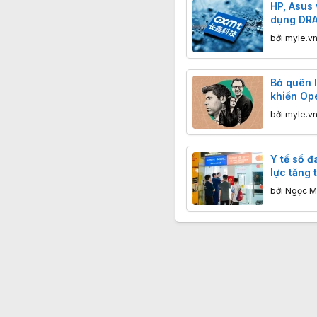
HP, Asus 
dụng DR
bởi
myle.v
Bỏ quên l
khiến Op
vương ch
bởi
myle.v
Y tế số đ
lực tăng
Châu
bởi
Ngọc M