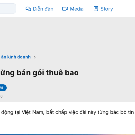
Diễn đàn
Media
Story
 ăn kinh doanh
dừng bán gói thuê bao
õi
:
0
t động tại Việt Nam, bất chấp việc đài này từng bác bỏ ti