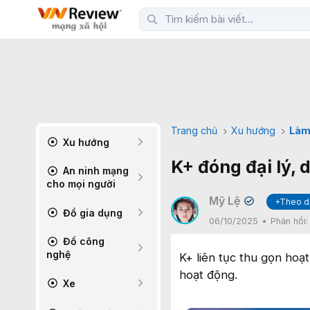
Trang chủ
Xu hướng
Làm
Xu hướng
K+ đóng đại lý, 
An ninh mạng
cho mọi người
Mỹ Lệ
+Theo d
✔
Đồ gia dụng
06/10/2025
Phản hồi
Đồ công
nghệ
K+ liên tục thu gọn hoạ
hoạt động.
Xe