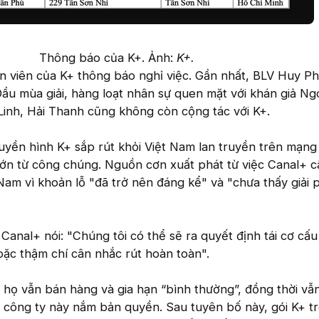
Thông báo của K+. Ảnh:
K+.
n viên của K+ thông báo nghỉ việc. Gần nhất, BLV Huy P
Đầu mùa giải, hàng loạt nhân sự quen mặt với khán giả Ng
Linh, Hải Thanh cũng không còn cộng tác với K+.
ruyền hình K+ sắp rút khỏi Việt Nam lan truyền trên mạng 
lớn từ công chúng. Nguồn cơn xuất phát từ việc Canal+ 
t Nam vì khoản lỗ "đã trở nên đáng kể" và "chưa thấy giải
anal+ nói: "Chúng tôi có thể sẽ ra quyết định tái cơ cấ
oặc thậm chí cân nhắc rút hoàn toàn".
t họ vẫn bán hàng và gia hạn “bình thường”, đồng thời vẫn
 công ty này nắm bản quyền. Sau tuyên bố này, gói K+ t