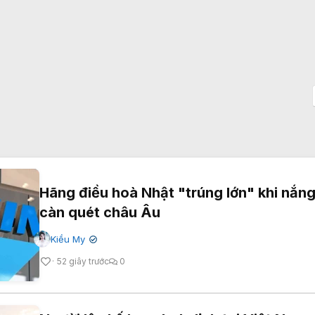
Hãng điều hoà Nhật "trúng lớn" khi nắn
càn quét châu Âu
Kiều My
✔
52 giây trước
0