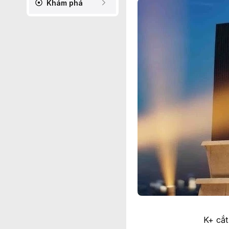
Khám phá
K+ cắt