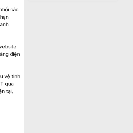
phối các
 hạn
Danh
website
hàng điện
u vệ tinh
TT qua
n tại,