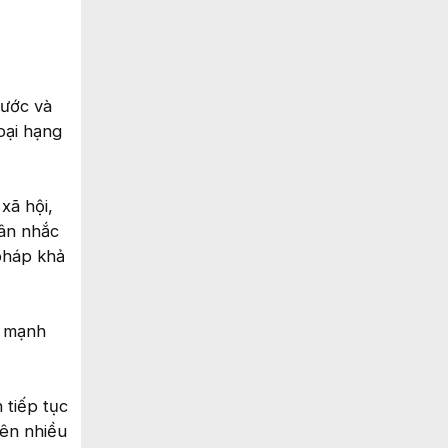
hước và
oại hạng
xã hội,
cân nhắc
 pháp khả
u mạnh
 tiếp tục
rên nhiều