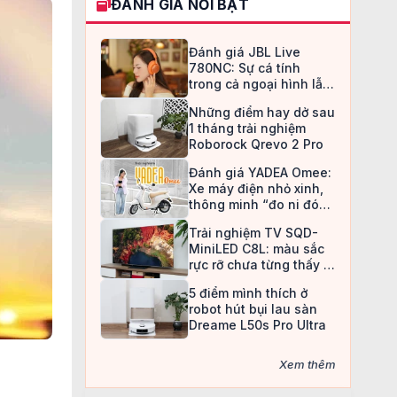
ĐÁNH GIÁ NỔI BẬT
Đánh giá JBL Live
780NC: Sự cá tính
trong cả ngoại hình lẫn
chất âm
Những điểm hay dở sau
1 tháng trải nghiệm
Roborock Qrevo 2 Pro
Đánh giá YADEA Omee:
Xe máy điện nhỏ xinh,
thông minh “đo ni đóng
giày” cho nữ sinh
Trải nghiệm TV SQD-
MiniLED C8L: màu sắc
rực rỡ chưa từng thấy ở
TV LCD
5 điểm mình thích ở
robot hút bụi lau sàn
Dreame L50s Pro Ultra
Xem thêm