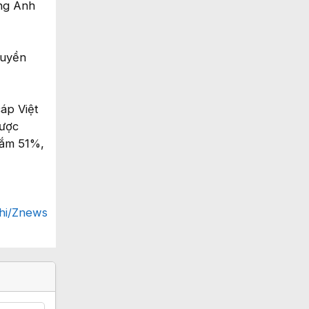
ng Anh
ruyền
áp Việt
được
nắm 51%,
hi/Znews