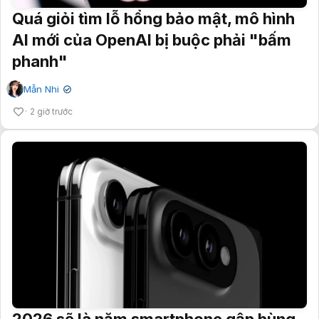
Quá giỏi tìm lỗ hổng bảo mật, mô hình
AI mới của OpenAI bị buộc phải "bấm
phanh"
Mẫn Nhi
✔
2 giờ trước
2026 sẽ là năm smartphone gập bùng