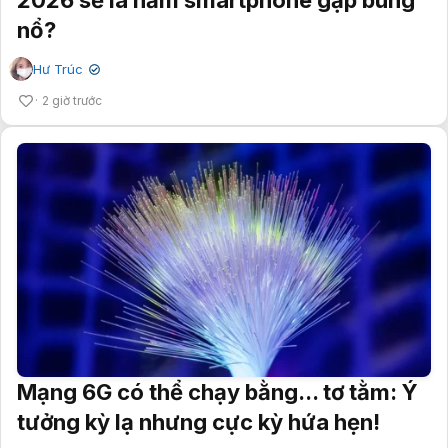
nổ?
Hư Trúc
✔
2 giờ trước
Mạng 6G có thể chạy bằng... tơ tằm: Ý
tưởng kỳ lạ nhưng cực kỳ hứa hẹn!