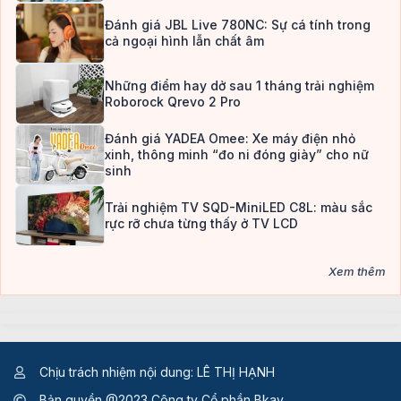
Đánh giá JBL Live 780NC: Sự cá tính trong
cả ngoại hình lẫn chất âm
Những điểm hay dở sau 1 tháng trải nghiệm
Roborock Qrevo 2 Pro
Đánh giá YADEA Omee: Xe máy điện nhỏ
xinh, thông minh “đo ni đóng giày” cho nữ
sinh
Trải nghiệm TV SQD-MiniLED C8L: màu sắc
rực rỡ chưa từng thấy ở TV LCD
Xem thêm
Chịu trách nhiệm nội dung: LÊ THỊ HẠNH
Bản quyền @2023 Công ty Cổ phần Bkav