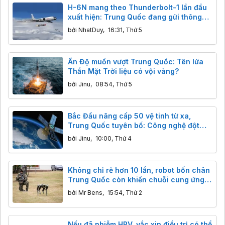
H-6N mang theo Thunderbolt-1 lần đầu
xuất hiện: Trung Quốc đang gửi thông
điệp gì tới các nhóm tàu sân bay?
bởi
NhatDuy
,
16:31, Thứ 5
Ấn Độ muốn vượt Trung Quốc: Tên lửa
Thần Mặt Trời liệu có vội vàng?
bởi
Jinu
,
08:54, Thứ 5
Bắc Đẩu nâng cấp 50 vệ tinh từ xa,
Trung Quốc tuyên bố: Công nghệ đột
phá, độ chính xác centimet vượt trội
bởi
Jinu
,
10:00, Thứ 4
GPS
Không chỉ rẻ hơn 10 lần, robot bốn chân
Trung Quốc còn khiến chuỗi cung ứng
phương Tây rơi vào thế khó như thế nào?
bởi
Mr Bens
,
15:54, Thứ 2
Nếu đã nhiễm HPV, vắc xin điều trị có thể