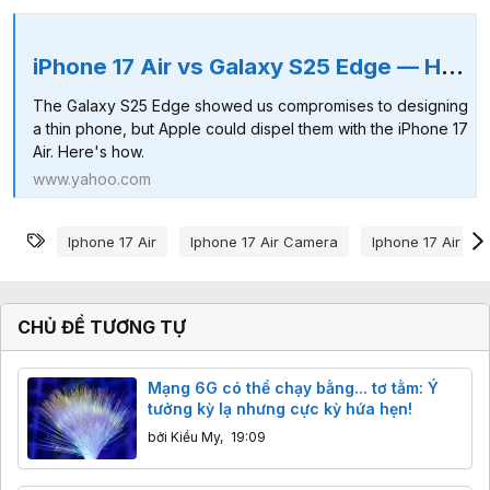
iPhone 17 Air vs Galaxy S25 Edge — How Apple Can Blow Away Samsung
The Galaxy S25 Edge showed us compromises to designing
a thin phone, but Apple could dispel them with the iPhone 17
Air. Here's how.
www.yahoo.com
Từ khóa
Iphone 17 Air
Iphone 17 Air Camera
Iphone 17 Air Gi
CHỦ ĐỀ TƯƠNG TỰ
Mạng 6G có thể chạy bằng... tơ tằm: Ý
tưởng kỳ lạ nhưng cực kỳ hứa hẹn!
bởi
Kiều My
,
19:09