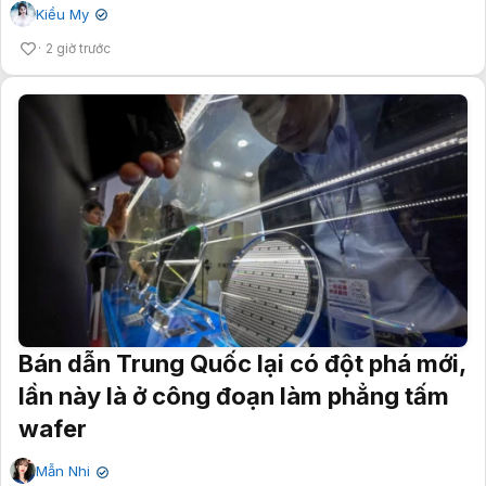
Kiều My
✔
2 giờ trước
Bán dẫn Trung Quốc lại có đột phá mới,
lần này là ở công đoạn làm phẳng tấm
wafer
Mẫn Nhi
✔