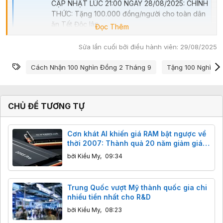
vnreview.vn
CẬP NHẬT LÚC 21:00 NGÀY 28/08/2025: CHÍNH
THỨC: Tặng 100.000 đồng/người cho toàn dân
ăn Tết Độc lập
Đọc Thêm
https://vnreview.vn/threads/chinh-thuc-tang-
100-000-dong-nguoi-cho-toan-dan-an-tet-
Sửa lần cuối bởi điều hành viên:
29/08/2025
doc-lap.68148/ Tài khoản an sinh xã hội được
Từ khóa
gắn trực tiếp với số định danh cá nhân trên ứng
Cách Nhận 100 Nghìn Đồng 2 Tháng 9
Tặng 100 Nghìn Đ
dụng VNeID (từ...
vnreview.vn
CHỦ ĐỀ TƯƠNG TỰ
Cơn khát AI khiến giá RAM bật ngược về
thời 2007: Thành quả 20 năm giảm giá
"bốc hơi" chỉ sau vài tháng
bởi
Kiều My
,
09:34
Trung Quốc vượt Mỹ thành quốc gia chi
nhiều tiền nhất cho R&D
bởi
Kiều My
,
08:23