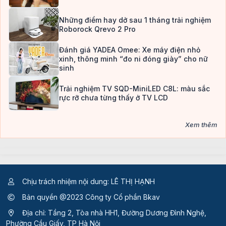
Những điểm hay dở sau 1 tháng trải nghiệm
Roborock Qrevo 2 Pro
Đánh giá YADEA Omee: Xe máy điện nhỏ
xinh, thông minh “đo ni đóng giày” cho nữ
sinh
Trải nghiệm TV SQD-MiniLED C8L: màu sắc
rực rỡ chưa từng thấy ở TV LCD
Xem thêm
Chịu trách nhiệm nội dung: LÊ THỊ HẠNH
Bản quyền @2023 Công ty Cổ phần Bkav
Địa chỉ: Tầng 2, Tòa nhà HH1, Đường Dương Đình Nghệ,
Phường Cầu Giấy, TP Hà Nội