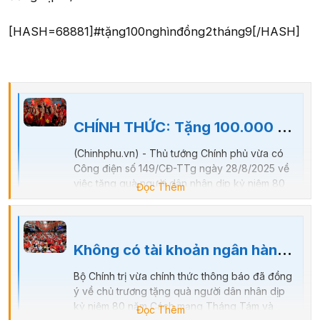
[HASH=68881]#tặng100nghìnđồng2tháng9[/HASH]
CHÍNH THỨC: Tặng 100.000 đồng/người cho toàn dân ăn Tết Độc lập
(Chinhphu.vn) - Thủ tướng Chính phủ vừa có
Công điện số 149/CĐ-TTg ngày 28/8/2025 về
việc tặng quà người dân nhân dịp kỷ niệm 80
Đọc Thêm
năm Cách mạng Tháng Tám và Quốc khánh
2/9. Tặng 100.000 đồng/người cho toàn dân ăn
Tết Độc lập Công điện nêu: Trong không khí cả
nước tưng...
Không có tài khoản ngân hàng thì nhận 100.000 đồng dịp 2/9 như thế nào?
vnreview.vn
Bộ Chính trị vừa chính thức thông báo đã đồng
ý về chủ trương tặng quà người dân nhân dịp
kỷ niệm 80 năm Cách mạng Tháng Tám và
Đọc Thêm