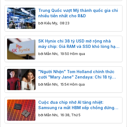
Trung Quốc vượt Mỹ thành quốc gia chi
nhiều tiền nhất cho R&D
bởi
Kiều My
,
08:23
SK Hynix chi 38 tỷ USD mở rộng nhà
máy chip: Giá RAM và SSD khó lòng hạ
nhiệt trước năm 2028
bởi
Mẫn Nhi
,
19:50 Hôm qua
"Người Nhện" Tom Holland chính thức
cưới "Mary Jane" Zendaya: Chi 18 tỷ
bao trọn điền trang, khách đến dự không
bởi
Mẫn Nhi
,
15:54 Hôm qua
được mang điện thoại
Cuộc đua chip nhớ AI tăng nhiệt:
Samsung ra mắt HBM xếp chồng đứng
và NAND 400 lớp
bởi
Mẫn Nhi
,
16:38, Thứ 5