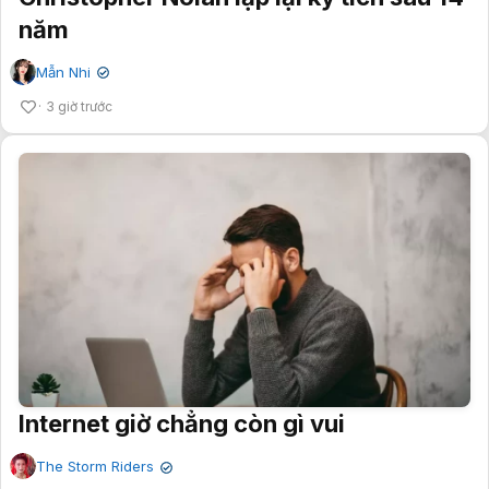
năm
Mẫn Nhi
✔
3 giờ trước
Internet giờ chẳng còn gì vui
The Storm Riders
✔