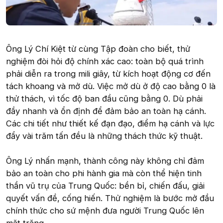
Ông Lý Chí Kiệt từ cùng Tập đoàn cho biết, thử
nghiệm đòi hỏi độ chính xác cao: toàn bộ quá trình
phải diễn ra trong mili giây, từ kích hoạt động cơ đến
tách khoang và mở dù. Việc mở dù ở độ cao bằng 0 là
thử thách, vì tốc độ ban đầu cũng bằng 0. Dù phải
đầy nhanh và ổn định để đảm bảo an toàn hạ cánh.
Các chi tiết như thiết kế đạn đạo, điểm hạ cánh và lực
đẩy vài trăm tấn đều là những thách thức kỹ thuật.
Ông Lý nhấn mạnh, thành công này không chỉ đảm
bảo an toàn cho phi hành gia mà còn thể hiện tinh
thần vũ trụ của Trung Quốc: bền bỉ, chiến đấu, giải
quyết vấn đề, cống hiến. Thử nghiệm là bước mở đầu
chính thức cho sứ mệnh đưa người Trung Quốc lên
mặt trăng.