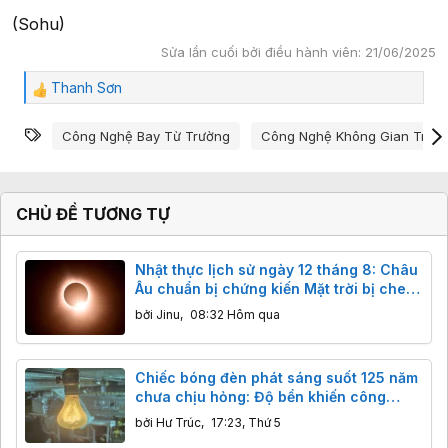
(Sohu)
Sửa lần cuối bởi điều hành viên:
21/06/2025
Thanh Sơn
C
ả
Từ khóa
m
Công Nghệ Bay Từ Trường
Công Nghệ Không Gian Trun
x
ú
c
:
CHỦ ĐỀ TƯƠNG TỰ
Nhật thực lịch sử ngày 12 tháng 8: Châu
Âu chuẩn bị chứng kiến Mặt trời bị che
khuất gần 98%
bởi
Jinu
,
08:32 Hôm qua
Chiếc bóng đèn phát sáng suốt 125 năm
chưa chịu hỏng: Độ bền khiến công
nghệ hiện đại cũng phải ngả nón
bởi
Hư Trúc
,
17:23, Thứ 5