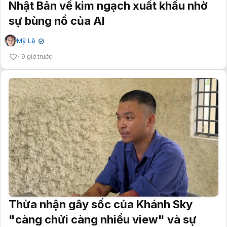
Nhật Bản về kim ngạch xuất khẩu nhờ
sự bùng nổ của AI
Mỹ Lệ
✔
9 giờ trước
Thừa nhận gây sốc của Khánh Sky
"càng chửi càng nhiều view" và sự