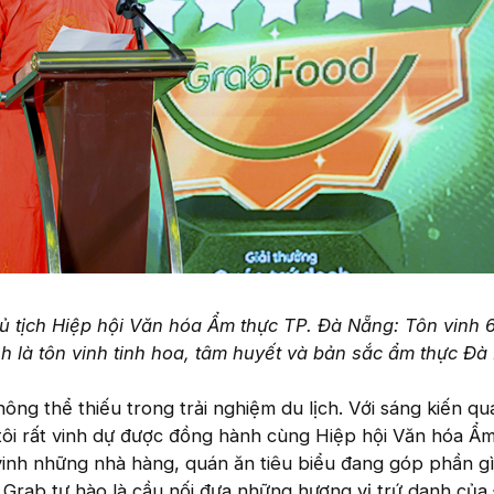
 tịch Hiệp hội Văn hóa Ẩm thực TP. Đà Nẵng: Tôn vinh 
h là tôn vinh tinh hoa, tâm huyết và bản sắc ẩm thực Đà
ông thể thiếu trong trải nghiệm du lịch. Với sáng kiến qu
ôi rất vinh dự được đồng hành cùng Hiệp hội Văn hóa Ẩ
inh những nhà hàng, quán ăn tiêu biểu đang góp phần gì
. Grab tự hào là cầu nối đưa những hương vị trứ danh củ