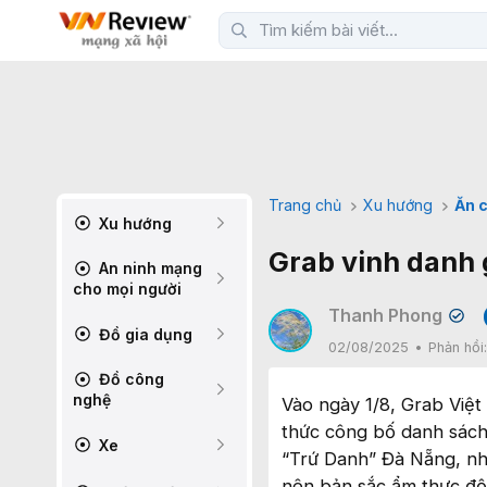
Trang chủ
Xu hướng
Ăn c
Xu hướng
Grab vinh danh 
An ninh mạng
cho mọi người
Thanh Phong
✔
Đồ gia dụng
02/08/2025
Phản hồi
Đồ công
nghệ
Vào ngày 1/8, Grab Việ
thức công bố danh sách 
Xe
“Trứ Danh” Đà Nẵng, nh
nên bản sắc ẩm thực độ