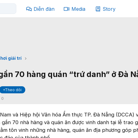
Diễn đàn
Media
Story
hơi giải trí
gần 70 hàng quán “trứ danh” ở Đà 
+Theo dõi
:
0
t Nam và Hiệp hội Văn hóa Ẩm thực TP. Đà Nẵng (DCCA) 
gần 70 nhà hàng và quán ăn được vinh danh tại lễ trao g
ằm tôn vinh những nhà hàng, quán ăn địa phương góp p
c đáo của thành phố.