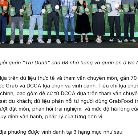
giải quán "Trứ Danh" cho 68 nhà hàng và quán ăn ở Đà 
dựa trên dữ liệu thực tế và tham vấn chuyên môn, gần 70
ợc Grab và DCCA lựa chọn và vinh danh. Tiêu chí lựa chọ
 chính, bao gồm đề cử từ DCCA dựa trên tham vấn chuyên
 sát du khách; dữ liệu phản hồi từ người dùng GrabFood t
ợt đặt món, phản hồi trải nghiệm, và mức độ hài lòng củ
quy định vận hành, pháp lý của từng đơn vị.
địa phương được vinh danh tại 3 hạng mục như sau: