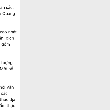
ản sắc,
Mỳ Quảng
 cao nhất
n, dịch
o gồm
 tượng,
 Một số
hội Văn
 các
thực địa
 ẩm thực