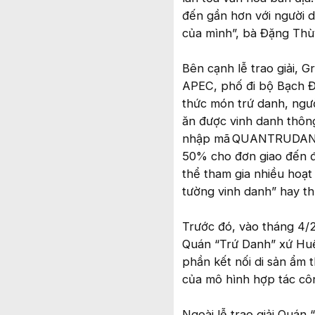
đến gần hơn với người 
của mình”, bà Đặng Thùy
Bên cạnh lễ trao giải, G
APEC, phố đi bộ Bạch Đ
thức món trứ danh, ngư
ăn được vinh danh thông
nhập mã QUANTRUDANH c
50% cho đơn giao đến đ
thể tham gia nhiều hoạt 
tường vinh danh” hay th
Trước đó, vào tháng 4/2
Quán “Trứ Danh” xứ Huế,
phần kết nối di sản ẩm t
của mô hình hợp tác cô
Ngoài lễ trao giải Quán