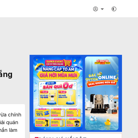
Nẵng
vừa chính
iải quán
hần làm