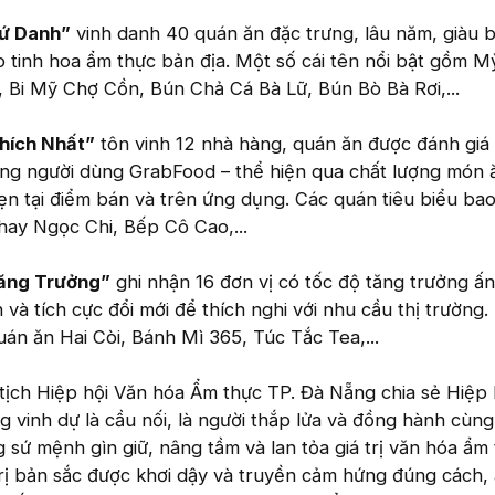
rứ Danh”
vinh danh 40 quán ăn đặc trưng, lâu năm, giàu b
o tinh hoa ẩm thực bản địa. Một số cái tên nổi bật gồm 
 Bi Mỹ Chợ Cồn, Bún Chả Cá Bà Lữ, Bún Bò Bà Rơi,...
hích Nhất”
tôn vinh 12 nhà hàng, quán ăn được đánh giá
ồng người dùng GrabFood – thể hiện qua chất lượng món ă
vẹn tại điểm bán và trên ứng dụng. Các quán tiêu biểu ba
ay Ngọc Chi, Bếp Cô Cao,...
ăng Trưởng”
ghi nhận 16 đơn vị có tốc độ tăng trưởng ấn
 và tích cực đổi mới để thích nghi với nhu cầu thị trường.
uán ăn Hai Còi, Bánh Mì 365, Túc Tắc Tea,...
tịch Hiệp hội Văn hóa Ẩm thực TP. Đà Nẵng chia sẻ Hiệp 
vinh dự là cầu nối, là người thắp lửa và đồng hành cùng
 sứ mệnh gìn giữ, nâng tầm và lan tỏa giá trị văn hóa ẩm 
trị bản sắc được khơi dậy và truyền cảm hứng đúng cách,