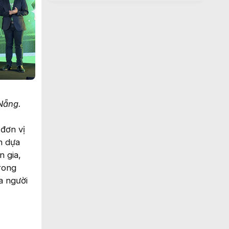
Nẵng.
 đơn vị
n dựa
 gia,
rong
a người