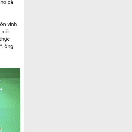
cho cả
ôn vinh
 mỗi
 thực
”, ông