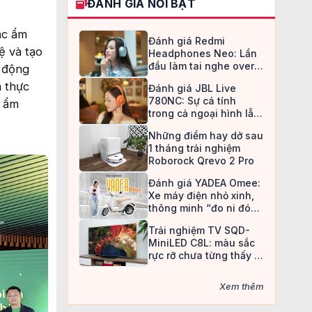
ĐÁNH GIÁ NỔI BẬT
ắc ẩm
Đánh giá Redmi
ệ và tạo
Headphones Neo: Lần
đầu làm tai nghe over-
t động
ear, Redmi chọn cách đi
m thực
Đánh giá JBL Live
an toàn
780NC: Sự cá tính
a ẩm
trong cả ngoại hình lẫn
chất âm
Những điểm hay dở sau
1 tháng trải nghiệm
Roborock Qrevo 2 Pro
Đánh giá YADEA Omee:
Xe máy điện nhỏ xinh,
thông minh “đo ni đóng
giày” cho nữ sinh
Trải nghiệm TV SQD-
MiniLED C8L: màu sắc
rực rỡ chưa từng thấy ở
TV LCD
Xem thêm