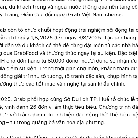
dân, du khách trong và ngoài nước thông qua nền tảng c
 Trang, Giám đốc đối ngoại Grab Việt Nam chia sẻ.
rab còn tổ chức chuỗi hoạt động trải nghiệm sôi động tại 
ằng từ ngày 1/8/2025 đến ngày 3/8/2025. Tại gian hàng
ời dân và du khách có thể dễ dàng đặt món từ các nhà h
 qua GrabFood và thưởng thức ngay tại sự kiện. Đặc biệt,
ho đơn hàng từ 80.000 đồng, người dùng sẽ nhận ưu 
ịa điểm sự kiện. Trong thời gian chờ món, khách tham dự
động giải trí như tô tượng, tô tranh đặc sản, chụp hình tạ
ưởng thức các tiết mục văn nghệ tại sân khấu chính.
025, Grab phối hợp cùng Sở Du lịch TP. Huế tổ chức lễ t
 vinh danh 26 đơn vị ẩm thực tiêu biểu. Chương trình đ
hực với trải nghiệm du lịch hiện đại, đồng thời thể hiện hi
ng – tư trong quảng bá văn hóa địa phương.
 “Trứ Danh” Đà Nẵng, trước đó Grab đã triển khai nhiều sá