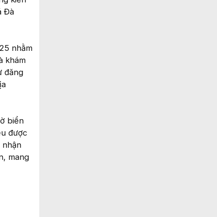
á Đà
025 nhằm
và khám
ư đăng
ịa
bờ biển
ều được
c nhận
ận, mang