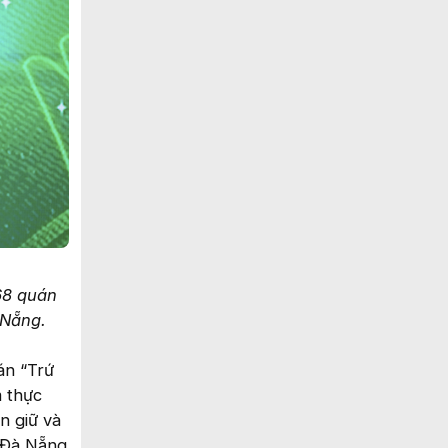
68 quán
 Nẵng.
án “Trứ
m thực
n giữ và
a Đà Nẵng