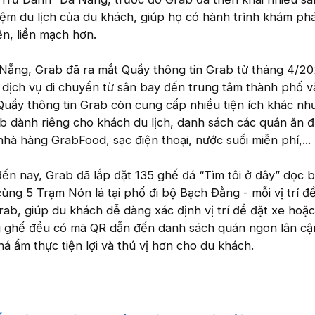
iệm du lịch của du khách, giúp họ có hành trình khám ph
n, liền mạch hơn.
 Nẵng, Grab đã ra mắt Quầy thông tin Grab từ tháng 4/2
 dịch vụ di chuyển từ sân bay đến trung tâm thành phố 
Quầy thông tin Grab còn cung cấp nhiều tiện ích khác nh
rab dành riêng cho khách du lịch, danh sách các quán ăn đ
nhà hàng GrabFood, sạc điện thoại, nước suối miễn phí,...
ến nay, Grab đã lắp đặt 135 ghế đá “Tìm tôi ở đây” dọc 
ùng 5 Trạm Nón lá tại phố đi bộ Bạch Đằng - mỗi vị trí đ
rab, giúp du khách dễ dàng xác định vị trí để đặt xe hoặ
g ghế đều có mã QR dẫn đến danh sách quán ngon lân c
á ẩm thực tiện lợi và thú vị hơn cho du khách.