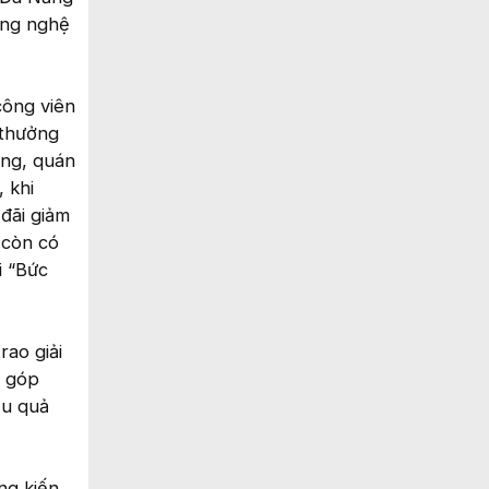
ông nghệ
công viên
 thưởng
àng, quán
 khi
đãi giảm
 còn có
i “Bức
rao giải
ã góp
ệu quả
ng kiến