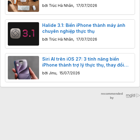
giảm.
bởi
Trúc Hà Nhân
,
17/07/2026
Halide 3.1: Biến iPhone thành máy ảnh
chuyên nghiệp thực thụ
bởi
Trúc Hà Nhân
,
17/07/2026
Siri AI trên iOS 27: 3 tính năng biến
iPhone thành trợ lý thực thụ, thay đổi
trải nghiệm hàng ngày
bởi
Jinu
,
15/07/2026