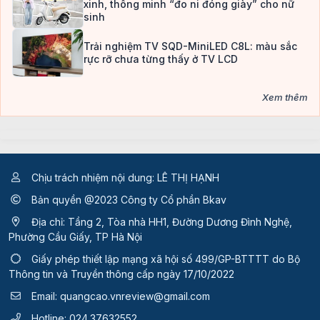
xinh, thông minh “đo ni đóng giày” cho nữ
sinh
Trải nghiệm TV SQD-MiniLED C8L: màu sắc
rực rỡ chưa từng thấy ở TV LCD
Xem thêm
Chịu trách nhiệm nội dung: LÊ THỊ HẠNH
Bản quyền @2023 Công ty Cổ phần Bkav
Địa chỉ: Tầng 2, Tòa nhà HH1, Đường Dương Đình Nghệ,
Phường Cầu Giấy, TP Hà Nội
Giấy phép thiết lập mạng xã hội số 499/GP-BTTTT
do Bộ
Thông tin và Truyền thông cấp ngày 17/10/2022
Email:
quangcao.vnreview@gmail.com
Hotline:
024.37632552