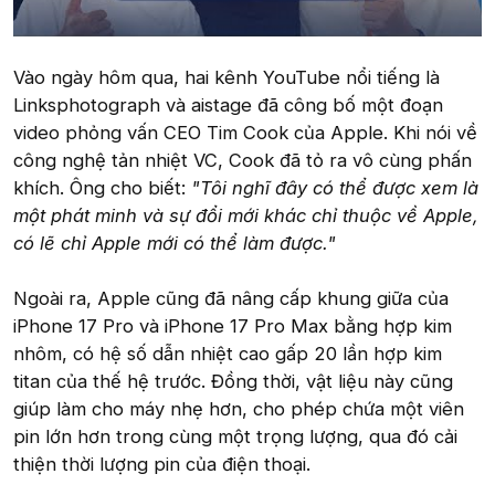
Vào ngày hôm qua, hai kênh YouTube nổi tiếng là
Linksphotograph và aistage đã công bố một đoạn
video phỏng vấn CEO Tim Cook của Apple. Khi nói về
công nghệ tản nhiệt VC, Cook đã tỏ ra vô cùng phấn
khích. Ông cho biết:
"Tôi nghĩ đây có thể được xem là
một phát minh và sự đổi mới khác chỉ thuộc về Apple,
có lẽ chỉ Apple mới có thể làm được."
Ngoài ra, Apple cũng đã nâng cấp khung giữa của
iPhone 17 Pro và iPhone 17 Pro Max bằng hợp kim
nhôm, có hệ số dẫn nhiệt cao gấp 20 lần hợp kim
titan của thế hệ trước. Đồng thời, vật liệu này cũng
giúp làm cho máy nhẹ hơn, cho phép chứa một viên
pin lớn hơn trong cùng một trọng lượng, qua đó cải
thiện thời lượng pin của điện thoại.