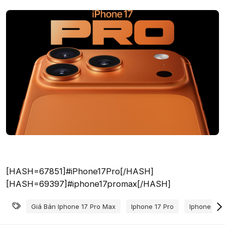
[HASH=67851]#iPhone17Pro[/HASH]
[HASH=69397]#iphone17promax[/HASH]
Từ khóa
Giá Bán Iphone 17 Pro Max
Iphone 17 Pro
Iphone 17 