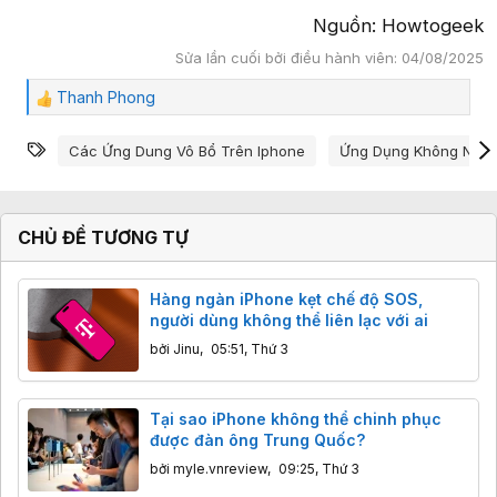
Nguồn: Howtogeek​
Sửa lần cuối bởi điều hành viên:
04/08/2025
Thanh Phong
C
ả
Từ khóa
m
Các Ứng Dung Vô Bổ Trên Iphone
Ứng Dụng Không Nên 
x
ú
c
:
CHỦ ĐỀ TƯƠNG TỰ
Hàng ngàn iPhone kẹt chế độ SOS,
người dùng không thể liên lạc với ai
bởi
Jinu
,
05:51, Thứ 3
Tại sao iPhone không thể chinh phục
được đàn ông Trung Quốc?
bởi
myle.vnreview
,
09:25, Thứ 3