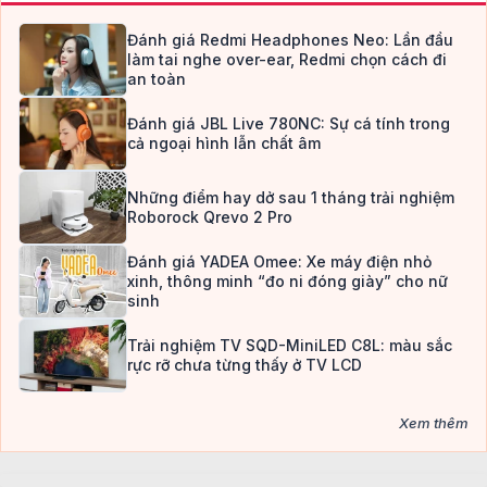
Đánh giá Redmi Headphones Neo: Lần đầu
làm tai nghe over-ear, Redmi chọn cách đi
an toàn
Đánh giá JBL Live 780NC: Sự cá tính trong
cả ngoại hình lẫn chất âm
Những điểm hay dở sau 1 tháng trải nghiệm
Roborock Qrevo 2 Pro
Đánh giá YADEA Omee: Xe máy điện nhỏ
xinh, thông minh “đo ni đóng giày” cho nữ
sinh
Trải nghiệm TV SQD-MiniLED C8L: màu sắc
rực rỡ chưa từng thấy ở TV LCD
Xem thêm