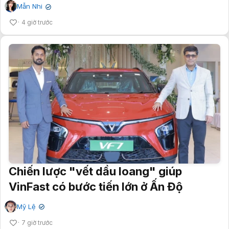
Mẫn Nhi
✔
4 giờ trước
Chiến lược "vết dầu loang" giúp
VinFast có bước tiến lớn ở Ấn Độ
Mỹ Lệ
✔
7 giờ trước