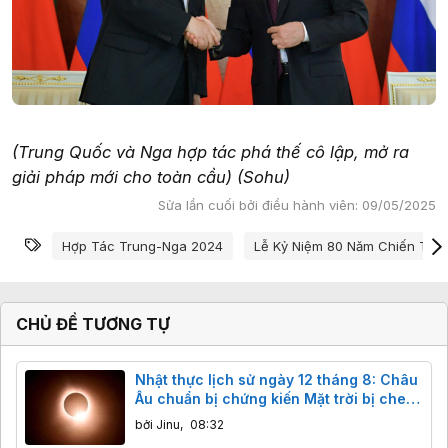
(Trung Quốc và Nga hợp tác phá thế cô lập, mở ra
giải pháp mới cho toàn cầu) (Sohu)
Sửa lần cuối bởi điều hành viên:
09/05/2025
Từ khóa
Hợp Tác Trung-Nga 2024
Lễ Kỷ Niệm 80 Năm Chiến Thắ
CHỦ ĐỀ TƯƠNG TỰ
Nhật thực lịch sử ngày 12 tháng 8: Châu
Âu chuẩn bị chứng kiến Mặt trời bị che
khuất gần 98%
bởi
Jinu
,
08:32