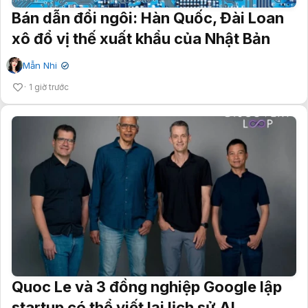
Bán dẫn đổi ngôi: Hàn Quốc, Đài Loan
xô đổ vị thế xuất khẩu của Nhật Bản
Mẫn Nhi
✔
1 giờ trước
Quoc Le và 3 đồng nghiệp Google lập
startup có thể viết lại lịch sử AI