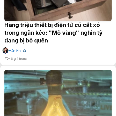
Hàng triệu thiết bị điện tử cũ cất xó
trong ngăn kéo: "Mỏ vàng" nghìn tỷ
đang bị bỏ quên
Mẫn Nhi
✔
6 giờ trước