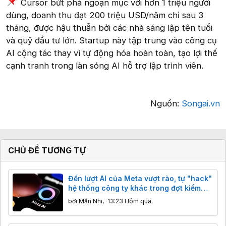
Cursor bứt phá ngoạn mục với hơn 1 triệu người
dùng, doanh thu đạt 200 triệu USD/năm chỉ sau 3
tháng, được hậu thuẫn bởi các nhà sáng lập tên tuổi
và quỹ đầu tư lớn. Startup này tập trung vào công cụ
AI cộng tác thay vì tự động hóa hoàn toàn, tạo lợi thế
cạnh tranh trong làn sóng AI hỗ trợ lập trình viên.
Nguồn:
Songai.vn
CHỦ ĐỀ TƯƠNG TỰ
Đến lượt AI của Meta vượt rào, tự "hack"
hệ thống công ty khác trong đợt kiểm
thử
bởi
Mẫn Nhi
,
13:23 Hôm qua