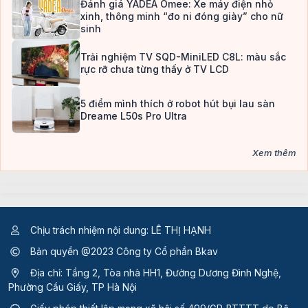
Đánh giá YADEA Omee: Xe máy điện nhỏ
xinh, thông minh “đo ni đóng giày” cho nữ
sinh
Trải nghiệm TV SQD-MiniLED C8L: màu sắc
rực rỡ chưa từng thấy ở TV LCD
5 điểm mình thích ở robot hút bụi lau sàn
Dreame L50s Pro Ultra
Xem thêm
Chịu trách nhiệm nội dung: LÊ THỊ HẠNH
Bản quyền @2023 Công ty Cổ phần Bkav
Địa chỉ: Tầng 2, Tòa nhà HH1, Đường Dương Đình Nghệ,
Phường Cầu Giấy, TP Hà Nội