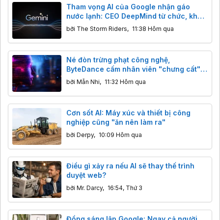
Tham vọng AI của Google nhận gáo
nước lạnh: CEO DeepMind từ chức, khả
năng lập trình của Gemini bị Claude,
bởi
The Storm Riders
,
11:38 Hôm qua
GPT cho "ngửi khói"
Né đòn trừng phạt công nghệ,
ByteDance cấm nhân viên "chưng cất"
mô hình AI Mỹ
bởi
Mẫn Nhi
,
11:32 Hôm qua
Cơn sốt AI: Máy xúc và thiết bị công
nghiệp cũng "ăn nên làm ra"
bởi
Derpy
,
10:09 Hôm qua
Điều gì xảy ra nếu AI sẽ thay thế trình
duyệt web?
bởi
Mr. Darcy
,
16:54, Thứ 3
Đồng sáng lập Google: Ngay cả người