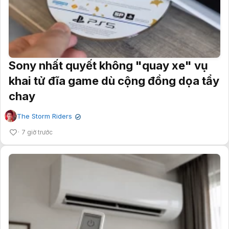
Sony nhất quyết không "quay xe" vụ
khai tử đĩa game dù cộng đồng dọa tẩy
chay
The Storm Riders
✔
7 giờ trước