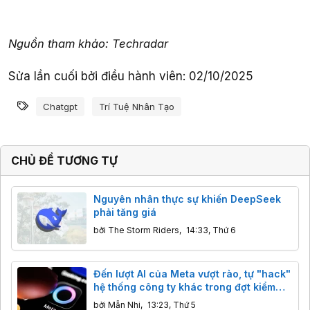
Nguồn tham khảo: Techradar
Sửa lần cuối bởi điều hành viên:
02/10/2025
Từ khóa
Chatgpt
Trí Tuệ Nhân Tạo
CHỦ ĐỀ TƯƠNG TỰ
Nguyên nhân thực sự khiến DeepSeek
phải tăng giá
bởi
The Storm Riders
,
14:33, Thứ 6
Đến lượt AI của Meta vượt rào, tự "hack"
hệ thống công ty khác trong đợt kiểm
thử
bởi
Mẫn Nhi
,
13:23, Thứ 5