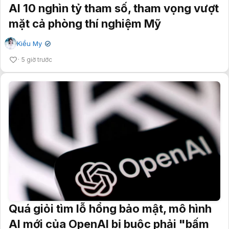
AI 10 nghìn tỷ tham số, tham vọng vượt
mặt cả phòng thí nghiệm Mỹ
Kiều My
✔
5 giờ trước
Quá giỏi tìm lỗ hổng bảo mật, mô hình
AI mới của OpenAI bị buộc phải "bấm