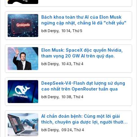
Bách khoa toàn thư AI của Elon Musk
ngừng cập nhật, chẳng lẽ đã "chết yểu"
bởi
Derpy
,
10:14, Thứ 5
Elon Musk: SpaceX độc quyền Nvidia,
tham vọng 20 GW AI trên quỹ đạo.
bởi
Derpy
,
10:43, Thứ 4
DeepSeek-V4-Flash đạt lượng sử dụng
cao nhất trên OpenRouter tuần qua
bởi
Derpy
,
10:38, Thứ 4
AI chẩn đoán bệnh: Cùng một lời giải
thích, chuyên gia được lợi, người thường
bị hại?
bởi
Derpy
,
09:24, Thứ 4