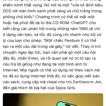
khiến mình thất vọng. Nó mô tả một "cửa sổ lệnh kiểu
DOS với màn hình xanh phát sáng và chữ trắng trong
phông chữ khối." Chương trình có thể sẽ mất một
hoặc hai phút để tải từ đĩa CD-ROM. ChatGPT cho
biết rằng các phản hồi trong những năm 1990 sẽ chỉ
ở dạng văn bản, và tốc độ cũng chỉ nhanh như bộ xử
lý của bạn cho phép. “Một chiếc Pentium II có thể
tạo ra một câu dài trong vài giây,” nó viết. Thay vì trò
chuyện ngay lập tức, bạn cần phải gõ một câu hỏi
đầy đủ, nhấn Enter, và rồi quan sát nó từ từ tạo ra
câu trả lời giống như đang tải một hình ảnh từ
Internet. Mọi người có thể sử dụng nó theo cách mà
họ đã sử dụng Internet thời đó, từ việc giúp viết báo
cáo sách, cung cấp mã cheat cho trò Earthworm Jim,
đến giải thích lời bài hát của Spice Girls.