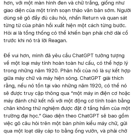
hơn, với một màn hình đen và chữ trắng, giống như
giao diện của một trình soạn thảo văn bản sớm. Người
dùng sẽ gõ đầy đủ câu hỏi, nhấn Return và quan sát
từng từ của phản hồi xuất hiện một cách từng bước.
Hỏi ai là tổng thống có thể khiến bạn phải chờ dài cổ
trước khi nó trả lời Reagan.
Để vui hơn, mình đã yêu cầu ChatGPT tưởng tượng
về một loại máy tính hoàn toàn hư cấu, có thể hợp lý
trong những năm 1920. Phản hồi của nó là sự kết hợp
giữa máy chữ và máy hiện sóng. ChatGPT giải thích
rằng, nếu nó tồn tại vào những năm 1920, có thể nó
sẽ được truy cập thông qua “một máy in điện cơ hoặc
máy đánh chữ kết nối với một động cơ tính toán bằng
chân không thử nghiệm được đặt ở tầng hầm của một
trường đại học.” Giao diện theo ChatGPT sẽ bao gồm
việc gõ câu hỏi trên một bàn phím kiểu máy chữ, gửi
qua một loạt dây cáp to bằng ống vườn, và phải chờ