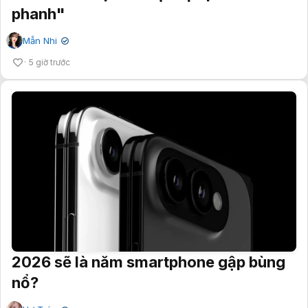
phanh"
Mẫn Nhi
✔
5 giờ trước
2026 sẽ là năm smartphone gập bùng
nổ?