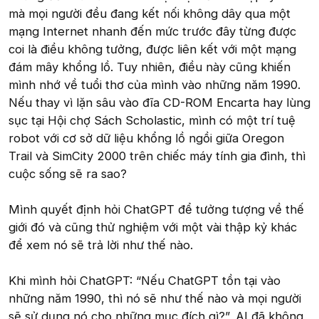
mà mọi người đều đang kết nối không dây qua một
mạng Internet nhanh đến mức trước đây từng được
coi là điều không tưởng, được liên kết với một mạng
đám mây khổng lồ. Tuy nhiên, điều này cũng khiến
mình nhớ về tuổi thơ của mình vào những năm 1990.
Nếu thay vì lặn sâu vào đĩa CD-ROM Encarta hay lùng
sục tại Hội chợ Sách Scholastic, mình có một trí tuệ
robot với cơ sở dữ liệu khổng lồ ngồi giữa Oregon
Trail và SimCity 2000 trên chiếc máy tính gia đình, thì
cuộc sống sẽ ra sao?
Mình quyết định hỏi ChatGPT để tưởng tượng về thế
giới đó và cũng thử nghiệm với một vài thập kỷ khác
để xem nó sẽ trả lời như thế nào.
Khi mình hỏi ChatGPT: “Nếu ChatGPT tồn tại vào
những năm 1990, thì nó sẽ như thế nào và mọi người
sẽ sử dụng nó cho những mục đích gì?”, AI đã không