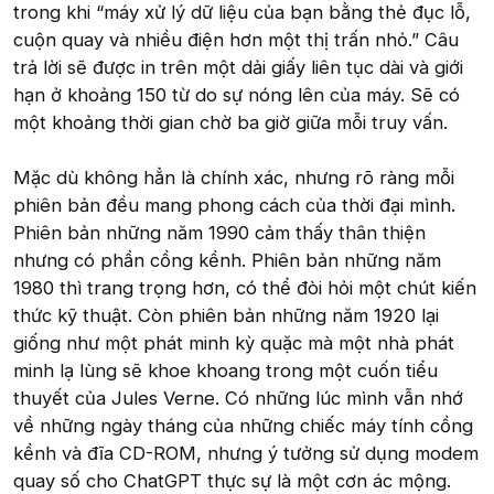
trong khi “máy xử lý dữ liệu của bạn bằng thẻ đục lỗ,
cuộn quay và nhiều điện hơn một thị trấn nhỏ.” Câu
trả lời sẽ được in trên một dải giấy liên tục dài và giới
hạn ở khoảng 150 từ do sự nóng lên của máy. Sẽ có
một khoảng thời gian chờ ba giờ giữa mỗi truy vấn.
Mặc dù không hẳn là chính xác, nhưng rõ ràng mỗi
phiên bản đều mang phong cách của thời đại mình.
Phiên bản những năm 1990 cảm thấy thân thiện
nhưng có phần cồng kềnh. Phiên bản những năm
1980 thì trang trọng hơn, có thể đòi hỏi một chút kiến
thức kỹ thuật. Còn phiên bản những năm 1920 lại
giống như một phát minh kỳ quặc mà một nhà phát
minh lạ lùng sẽ khoe khoang trong một cuốn tiểu
thuyết của Jules Verne. Có những lúc mình vẫn nhớ
về những ngày tháng của những chiếc máy tính cồng
kềnh và đĩa CD-ROM, nhưng ý tưởng sử dụng modem
quay số cho ChatGPT thực sự là một cơn ác mộng.