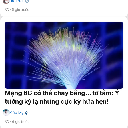
Hư Trúc
✔
5 giờ trước
Mạng 6G có thể chạy bằng... tơ tằm: Ý
tưởng kỳ lạ nhưng cực kỳ hứa hẹn!
Kiều My
✔
6 giờ trước