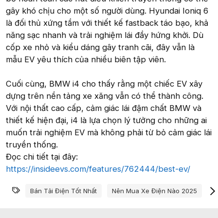
gây khó chịu cho một số người dùng. Hyundai Ioniq 6
là đối thủ xứng tầm với thiết kế fastback táo bạo, khả
năng sạc nhanh và trải nghiệm lái đầy hứng khởi. Dù
cốp xe nhỏ và kiểu dáng gây tranh cãi, đây vẫn là
mẫu EV yêu thích của nhiều biên tập viên.
Cuối cùng, BMW i4 cho thấy rằng một chiếc EV xây
dựng trên nền tảng xe xăng vẫn có thể thành công.
Với nội thất cao cấp, cảm giác lái đậm chất BMW và
thiết kế hiện đại, i4 là lựa chọn lý tưởng cho những ai
muốn trải nghiệm EV mà không phải từ bỏ cảm giác lái
truyền thống.
Đọc chi tiết tại đây:
https://insideevs.com/features/762444/best-ev/
Từ khóa
Bán Tải Điện Tốt Nhất
Nên Mua Xe Điện Nào 2025
S