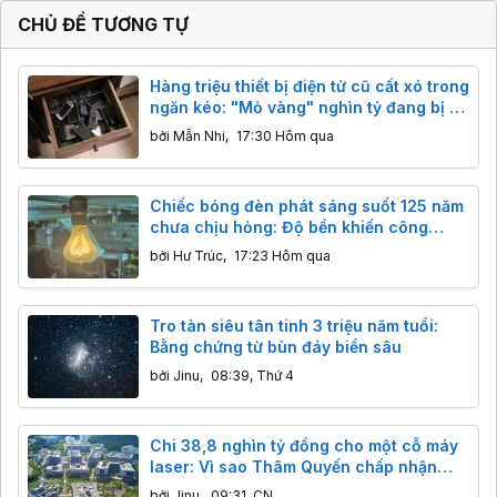
CHỦ ĐỀ TƯƠNG TỰ
Hàng triệu thiết bị điện tử cũ cất xó trong
ngăn kéo: "Mỏ vàng" nghìn tỷ đang bị bỏ
quên
bởi
Mẫn Nhi
,
17:30 Hôm qua
Chiếc bóng đèn phát sáng suốt 125 năm
chưa chịu hỏng: Độ bền khiến công
nghệ hiện đại cũng phải ngả nón
bởi
Hư Trúc
,
17:23 Hôm qua
Tro tàn siêu tân tinh 3 triệu năm tuổi:
Bằng chứng từ bùn đáy biển sâu
bởi
Jinu
,
08:39, Thứ 4
Chi 38,8 nghìn tỷ đồng cho một cỗ máy
laser: Vì sao Thâm Quyến chấp nhận
"mài kiếm" cả trăm năm
bởi
Jinu
,
09:31, CN