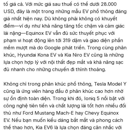
tố giá cả. Với mức giá sau thuế có thể dưới 28.000
USD, đây là một trong những mẫu EV phổ thông đáng
giá nhất hiện nay. Dù không phải không có khuyết
điểm—ví dụ như khả năng tăng tốc chậm và cảm giác
lái nặng—Equinox EV vẫn đủ sức thuyết phục với
phạm vi hoạt động lên tới 319 dặm và giao diện phần
mềm mượt mà do Google phát triển. Trong cùng phân
khúc, Hyundai Kona EV và Kia Niro EV cũng là những
lựa chọn hợp lý với nội thất đẹp mắt và khả năng sạc
đủ nhanh cho những chuyến đi thỉnh thoảng.
Không chỉ trong phân khúc phổ thông, Tesla Model Y
cũng là ứng viên hàng đầu ở phân khúc cao hơn nhờ
sự ổn định toàn diện. Trong khi đó, Ioniq 5 nổi bật với
công nghệ tiên tiến và chất lượng lái tốt hơn nhiều đối
thủ như Ford Mustang Mach-E hay Chevy Equinox
EV. Nếu bạn muốn kiểu dáng bắt mắt và phong cách
thể thao hơn, Kia EV6 là lựa chọn đáng cân nhắc với