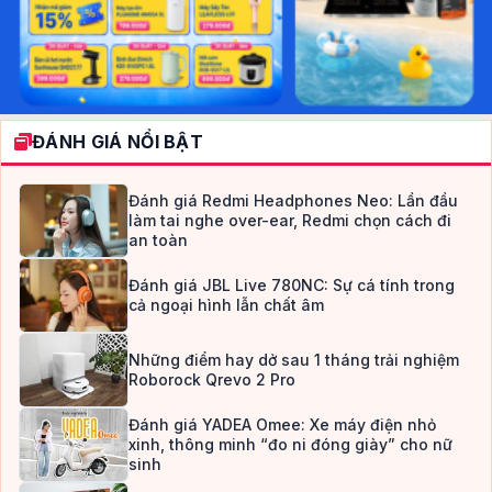
ĐÁNH GIÁ NỔI BẬT
Đánh giá Redmi Headphones Neo: Lần đầu
làm tai nghe over-ear, Redmi chọn cách đi
an toàn
Đánh giá JBL Live 780NC: Sự cá tính trong
cả ngoại hình lẫn chất âm
Những điểm hay dở sau 1 tháng trải nghiệm
Roborock Qrevo 2 Pro
Đánh giá YADEA Omee: Xe máy điện nhỏ
xinh, thông minh “đo ni đóng giày” cho nữ
sinh