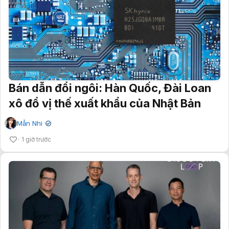
Bán dẫn đổi ngôi: Hàn Quốc, Đài Loan
xô đổ vị thế xuất khẩu của Nhật Bản
Mẫn Nhi
✔
1 giờ trước