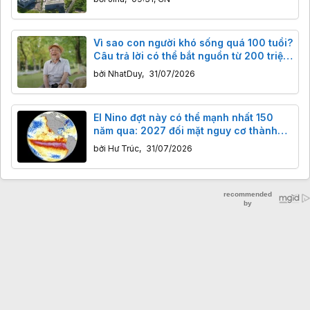
Vì sao con người khó sống quá 100 tuổi?
Câu trả lời có thể bắt nguồn từ 200 triệu
năm trước
bởi
NhatDuy
,
31/07/2026
El Nino đợt này có thể mạnh nhất 150
năm qua: 2027 đối mặt nguy cơ thành
năm nóng kỷ lục
bởi
Hư Trúc
,
31/07/2026