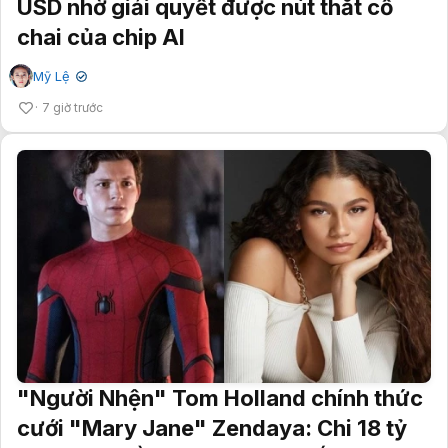
USD nhờ giải quyết được nút thắt cổ
chai của chip AI
Mỹ Lệ
✔
7 giờ trước
"Người Nhện" Tom Holland chính thức
cưới "Mary Jane" Zendaya: Chi 18 tỷ