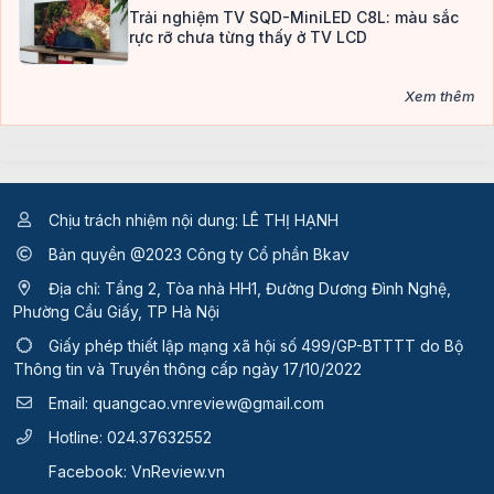
Trải nghiệm TV SQD-MiniLED C8L: màu sắc
rực rỡ chưa từng thấy ở TV LCD
Xem thêm
Chịu trách nhiệm nội dung: LÊ THỊ HẠNH
Bản quyền @2023 Công ty Cổ phần Bkav
Địa chỉ: Tầng 2, Tòa nhà HH1, Đường Dương Đình Nghệ,
Phường Cầu Giấy, TP Hà Nội
Giấy phép thiết lập mạng xã hội số 499/GP-BTTTT
do Bộ
Thông tin và Truyền thông cấp ngày 17/10/2022
Email:
quangcao.vnreview@gmail.com
Hotline:
024.37632552
Facebook:
VnReview.vn