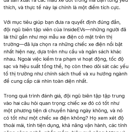
đã sản xuất ra các mẫu xe đốt trong mà bạn từng yêu
thích, và thực tế này lại chính là một điểm tích cực.
Với mục tiêu giúp bạn đưa ra quyết định đúng đắn,
đội ngũ biên tập viên của InsideEVs—những người đã
lái thử gần như mọi mẫu xe điện có mặt trên thị
trường—đã lựa chọn ra những chiếc xe điện nổi bật
nhất hiện nay, dựa trên nhu cầu và ngân sách khác
nhau. Ngoài việc kiểm tra phạm vi hoạt động, tốc độ
sạc và hiệu suất tổng thể, họ còn theo dõi sát các yếu
tố thị trường như chính sách thuế và xu hướng ngành
để cung cấp cái nhìn toàn diện nhất.
Trong quá trình đánh giá, đội ngũ biên tập tập trung
vào hai câu hỏi quan trọng: chiếc xe đó có tốt như
một phương tiện di chuyển hàng ngày không, và nó
có tốt như một chiếc xe điện không? Họ xem xét độ
thoải mái, tính tiện dụng, khả năng vận hành, các tính