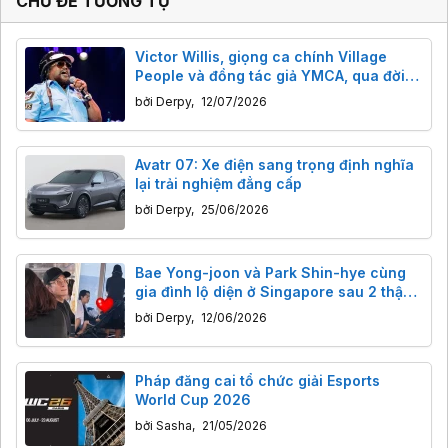
CHỦ ĐỀ TƯƠNG TỰ
Victor Willis, giọng ca chính Village
People và đồng tác giả YMCA, qua đời
tuổi 74: Người đứng sau bản hit khuấy
bởi
Derpy
,
12/07/2026
đảo sàn nhảy và chính trường.
Avatr 07: Xe điện sang trọng định nghĩa
lại trải nghiệm đẳng cấp
bởi
Derpy
,
25/06/2026
Bae Yong-joon và Park Shin-hye cùng
gia đình lộ diện ở Singapore sau 2 thập
kỷ vắng bóng
bởi
Derpy
,
12/06/2026
Pháp đăng cai tổ chức giải Esports
World Cup 2026
bởi
Sasha
,
21/05/2026