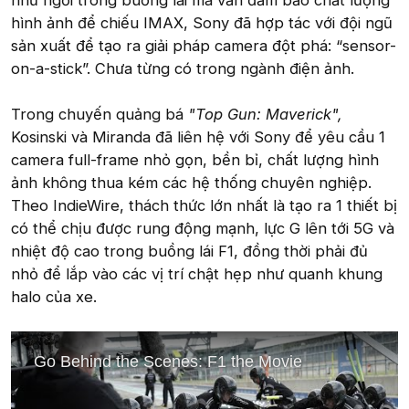
như ngồi trong buồng lái mà vẫn đảm bảo chất lượng
hình ảnh để chiếu IMAX, Sony đã hợp tác với đội ngũ
sản xuất để tạo ra giải pháp camera đột phá: “sensor-
on-a-stick”. Chưa từng có trong ngành điện ảnh.
Trong chuyến quảng bá
"Top Gun: Maverick",
Kosinski và Miranda đã liên hệ với Sony để yêu cầu 1
camera full-frame nhỏ gọn, bền bỉ, chất lượng hình
ảnh không thua kém các hệ thống chuyên nghiệp.
Theo IndieWire, thách thức lớn nhất là tạo ra 1 thiết bị
có thể chịu được rung động mạnh, lực G lên tới 5G và
nhiệt độ cao trong buồng lái F1, đồng thời phải đủ
nhỏ để lắp vào các vị trí chật hẹp như quanh khung
halo của xe.