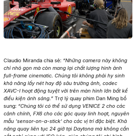
Claudio Miranda chia sẻ:
“Những camera này không
chỉ nhỏ gọn mà còn mang lại chất lượng hình ảnh
full-frame cinematic. Chúng tôi không phải hy sinh
khả năng lấy nét hay độ sâu trường ảnh, codec
XAVC-I hoạt động tuyệt vời trên màn hình lớn bất kể
điều kiện ánh sáng.”
Trợ lý quay phim Dan Ming bổ
sung:
“Chúng tôi có thể sử dụng VENICE 2 cho các
cảnh chính, FX6 cho các góc quay linh hoạt, nguyên
mẫu ‘sensor-on-a-stick’ cho các vị trí đặc biệt. Khả
năng quay liên tục 24 giờ tại Daytona mà không cần