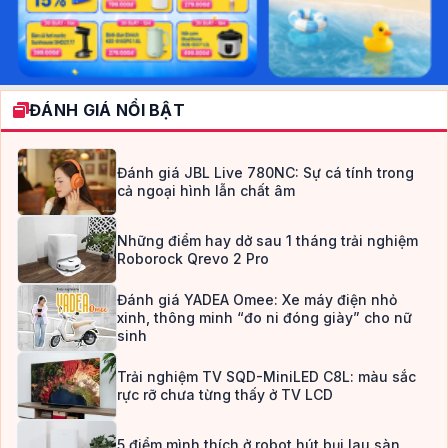
ĐÁNH GIÁ NỔI BẬT
Đánh giá JBL Live 780NC: Sự cá tính trong
cả ngoại hình lẫn chất âm
Những điểm hay dở sau 1 tháng trải nghiệm
Roborock Qrevo 2 Pro
Đánh giá YADEA Omee: Xe máy điện nhỏ
xinh, thông minh “đo ni đóng giày” cho nữ
sinh
Trải nghiệm TV SQD-MiniLED C8L: màu sắc
rực rỡ chưa từng thấy ở TV LCD
5 điểm mình thích ở robot hút bụi lau sàn