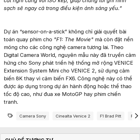
cắt nghỉ cùng với ISO kép, giúp chúng tôi ghi hình
sạch sẽ ngay cả trong điều kiện ánh sáng yếu.”
Dự án “sensor-on-a-stick” không chỉ giải quyết bài
toán quay phim cho
"F1: The Movie"
mà còn đặt nền
móng cho các công nghệ camera tương lai. Theo
Digital Camera World, nguyên mẫu này đã truyền cảm
hứng cho Sony phát triển hệ thống mở rộng VENICE
Extension System Mini cho VENICE 2, sử dụng cảm
biến 8K thay vì cảm biến FX6. Công nghệ này có thể
được áp dụng trong dự án hành động hoặc thể thao
tốc độ cao, như đua xe MotoGP hay phim chiến
tranh.
Từ khóa
Camera Sony
Cinealta Venice 2
F1 Brad Pitt
F1 T