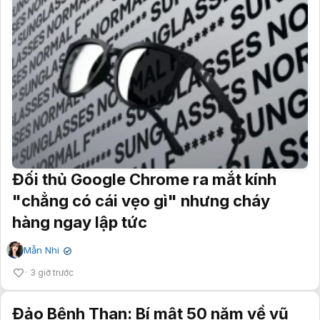
Đối thủ Google Chrome ra mắt kính
"chẳng có cái vẹo gì" nhưng cháy
hàng ngay lập tức
Mẫn Nhi
✔
3 giờ trước
Đảo Bệnh Than: Bí mật 50 năm về vũ