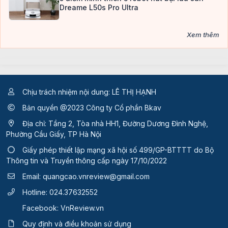
Dreame L50s Pro Ultra
Xem thêm
Chịu trách nhiệm nội dung: LÊ THỊ HẠNH
Bản quyền @2023 Công ty Cổ phần Bkav
Địa chỉ: Tầng 2, Tòa nhà HH1, Đường Dương Đình Nghệ,
Phường Cầu Giấy, TP Hà Nội
Giấy phép thiết lập mạng xã hội số 499/GP-BTTTT
do Bộ
Thông tin và Truyền thông cấp ngày 17/10/2022
Email:
quangcao.vnreview@gmail.com
Hotline:
024.37632552
Facebook:
VnReview.vn
Quy định và điều khoản sử dụng