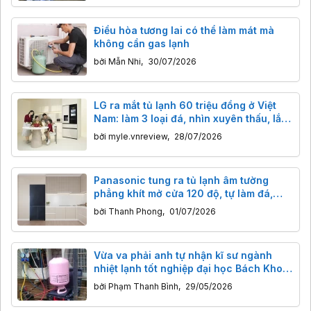
Điều hòa tương lai có thể làm mát mà
không cần gas lạnh
bởi
Mẫn Nhi
,
30/07/2026
LG ra mắt tủ lạnh 60 triệu đồng ở Việt
Nam: làm 3 loại đá, nhìn xuyên thấu, lắp
âm tủ bếp vẫn mở thoải mái
bởi
myle.vnreview
,
28/07/2026
Panasonic tung ra tủ lạnh âm tường
phẳng khít mở cửa 120 độ, tự làm đá,
tích hợp 6 cảm biến AI ở Việt Nam
bởi
Thanh Phong
,
01/07/2026
Vừa va phải anh tự nhận kĩ sư ngành
nhiệt lạnh tốt nghiệp đại học Bách Khoa
Hà Nội phán về gas điều hòa
bởi
Phạm Thanh Bình
,
29/05/2026