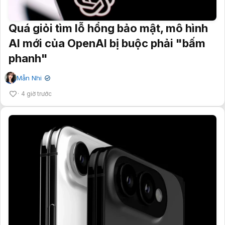
Quá giỏi tìm lỗ hổng bảo mật, mô hình
AI mới của OpenAI bị buộc phải "bấm
phanh"
Mẫn Nhi
✔
4 giờ trước