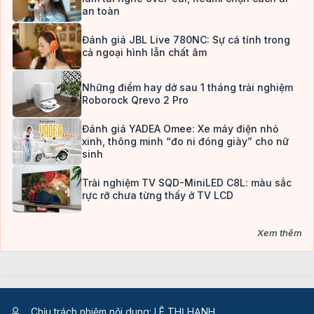
an toàn
Đánh giá JBL Live 780NC: Sự cá tính trong
cả ngoại hình lẫn chất âm
Những điểm hay dở sau 1 tháng trải nghiệm
Roborock Qrevo 2 Pro
Đánh giá YADEA Omee: Xe máy điện nhỏ
xinh, thông minh “đo ni đóng giày” cho nữ
sinh
Trải nghiệm TV SQD-MiniLED C8L: màu sắc
rực rỡ chưa từng thấy ở TV LCD
Xem thêm
Chịu trách nhiệm nội dung: LÊ THỊ HẠNH