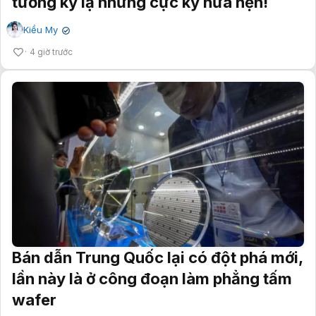
tưởng kỳ lạ nhưng cực kỳ hứa hẹn!
Kiều My
✔
4 giờ trước
Bán dẫn Trung Quốc lại có đột phá mới,
lần này là ở công đoạn làm phẳng tấm
wafer