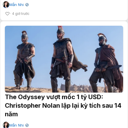
Mẫn Nhi
✔
4 giờ trước
The Odyssey vượt mốc 1 tỷ USD:
Christopher Nolan lập lại kỳ tích sau 14
năm
Mẫn Nhi
✔