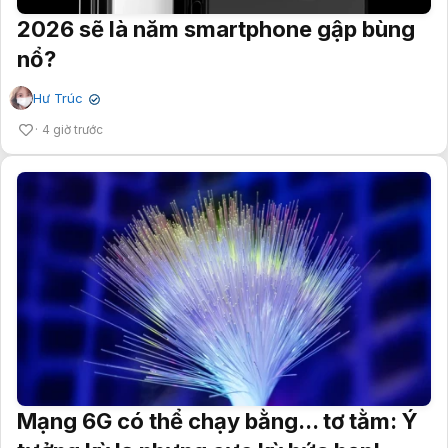
2026 sẽ là năm smartphone gập bùng
nổ?
Hư Trúc
✔
4 giờ trước
Mạng 6G có thể chạy bằng... tơ tằm: Ý