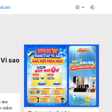
dcast
Vì sao
 leo
ần mềm