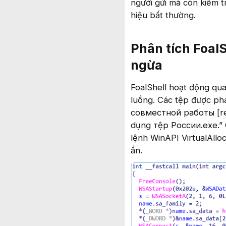
người gửi mà còn kiểm t
hiệu bất thường.
Phân tích Foal
ngừa
FoalShell hoạt động qu
luồng. Các tệp được ph
совместной работы [re
dụng тệp России.exe.” 
lệnh WinAPI VirtualAll
ẩn.