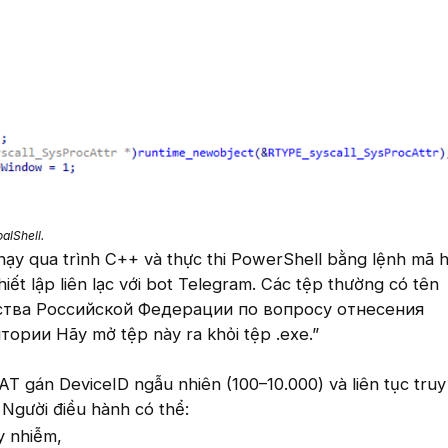
alShell.
hạy qua trình C++ và thực thi PowerShell bằng lệnh mã 
iết lập liên lạc với bot Telegram. Các tệp thường có tên
тва Российской Федерации по вопросу отнесения
ории Hãy mở tệp này ra khỏi tệp .exe.”
RAT gán DeviceID ngẫu nhiên (100–10.000) và liên tục tru
Người điều hành có thể:
áy nhiễm,