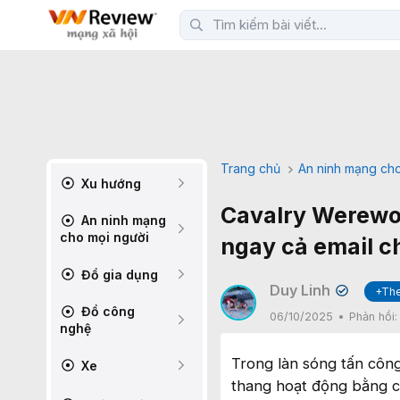
Trang chủ
An ninh mạng cho
Xu hướng
Cavalry Werewol
An ninh mạng
cho mọi người
ngay cả email c
Đồ gia dụng
Duy Linh
+The
✔
Đồ công
06/10/2025
Phản hồi
nghệ
Trong làn sóng tấn côn
Xe
thang hoạt động bằng c