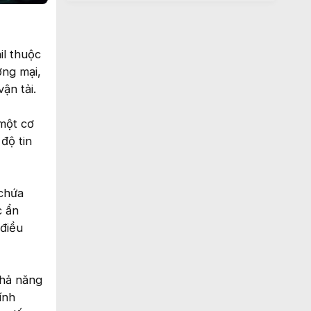
il thuộc
ơng mại,
ận tải.
một cơ
độ tin
 chứa
c ẩn
 điều
khả năng
ính