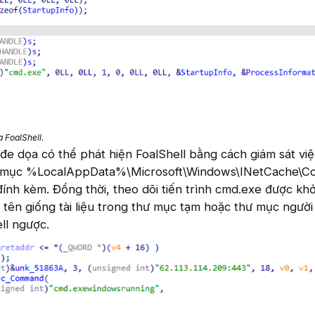
 FoalShell.
đe dọa có thể phát hiện FoalShell bằng cách giám sát việ
hư mục %LocalAppData%\Microsoft\Windows\INetCache\Co
đính kèm. Đồng thời, theo dõi tiến trình cmd.exe được khở
có tên giống tài liệu trong thư mục tạm hoặc thư mục ngườ
ll ngược.