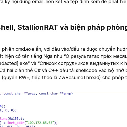
ra kỹ nội dung email, liên kết và tệp đính kèm để phát hi
Shell, StallionRAT và biện pháp phòn
a phiên cmd.exe ẩn, với đầu vào/đầu ra được chuyển hướ
át hiện có tên tiếng Nga như “О результатах трёх меся
dacted].exe” và “Список сотрудников выдвинутых к h
Cả hai biến thể C# và C++ đều tải shellcode vào bộ nhớ
oc (quyền RWE, tiếp theo là ZwResumeThread) cho phép t