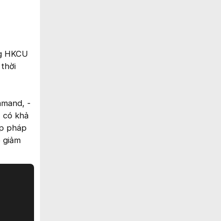
ng HKCU
thời
mmand, -
, có khả
ợp pháp
 giảm