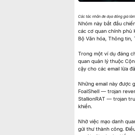
Các tác nhân đe dọa đóng giả làm
Nhóm này bắt đầu chiến
các cơ quan chính phủ K
Bộ Văn hóa, Thông tin, 
Trong một ví dụ đáng ch
quan quản lý thuộc Cộn
cậy cho các email lừa đả
Những email này được gử
FoalShell — trojan reve
StallionRAT — trojan tr
khiển.
Nhờ việc mạo danh quan
gửi thư thành công. Điề