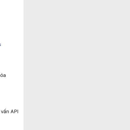
hóa
y vấn API