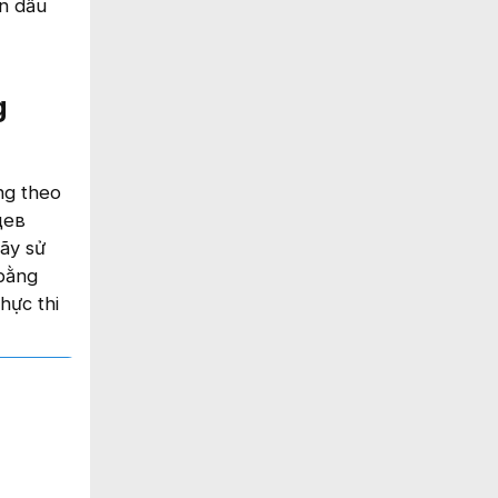
ện dấu
g
ng theo
цев
ãy sử
 bằng
hực thi