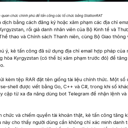
 quan chức chính phủ để tấn công các tổ chức bằng StallionRAT
 dịch bằng cách đăng ký hoặc xâm phạm các địa chỉ ema
yrgyzstan, rồi giả danh nhân viên của Bộ Kinh tế và Thư
Thể thao và Chính sách Thanh niên, cùng Bộ Giao thông v
ú ý, kẻ tấn công đã sử dụng địa chỉ email hợp pháp của 
g hòa Kyrgyzstan (có thể bị xâm phạm trước đó) để tăng 
o.
i kèm tệp RAR đặt tên giống tài liệu chính thức. Một số
rse-shell được viết bằng Go, C++ và C#, trong khi số khá
uy cập từ xa đa năng dùng bot Telegram để nhận lệnh và
 chức và chiếm quyền tài khoản thật, kẻ tấn công tăng 
u này cho thấy người dùng cần không chỉ xác minh danh t