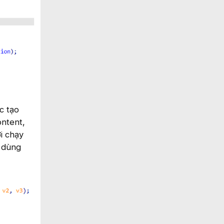
c tạo
ntent,
i chạy
i dùng