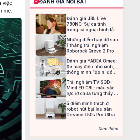
ĐÁNH GIÁ NỔI BẬT
 việc
h mẽ.
Đánh giá JBL Live
780NC: Sự cá tính
trong cả ngoại hình lẫn
chất âm
Những điểm hay dở sau
1 tháng trải nghiệm
Roborock Qrevo 2 Pro
Đánh giá YADEA Omee:
Xe máy điện nhỏ xinh,
thông minh “đo ni đóng
giày” cho nữ sinh
Trải nghiệm TV SQD-
MiniLED C8L: màu sắc
rực rỡ chưa từng thấy ở
TV LCD
5 điểm mình thích ở
robot hút bụi lau sàn
Dreame L50s Pro Ultra
Xem thêm