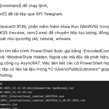
 [command] để chạy lệnh,
ID] để tải tệp qua API Telegram.
i DeviceID 9139, phần mềm thêm khóa Run (WinRVN) tro
S5 (rev.exe, revv2.exe) để chuyển tiếp lưu lượng, đồng 
sát như ipconfig /all, netstat, whoami.
ên tìm tiến trình PowerShell được gọi bằng -EncodedCo
 và -WindowStyle Hidden. Ngoài các mã độc đã phát hiện
 công cụ AsyncRAT. Việc liên kết các cờ PowerShell h
c tệp có tên tài liệu trong *
C:\Users\Public\Libraries*
giúp
thường.