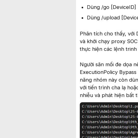
Dùng /go [DeviceID]
Dùng /upload [Device
Phân tích cho thấy, vớ
và khởi chạy proxy SOCK
thực hiện các lệnh trinh 
Người săn mối đe dọa n
ExecutionPolicy Bypass
năng nhóm này còn dùng
với tiến trình cha lạ hoặ
nhiễu và phát hiện bất 