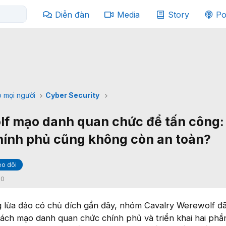
Diễn đàn
Media
Story
Po
 mọi người
Cyber Security
f mạo danh quan chức để tấn công: 
hính phủ cũng không còn an toàn?
o dõi
:
0
g lừa đảo có chủ đích gần đây, nhóm Cavalry Werewolf đã
ách mạo danh quan chức chính phủ và triển khai hai ph