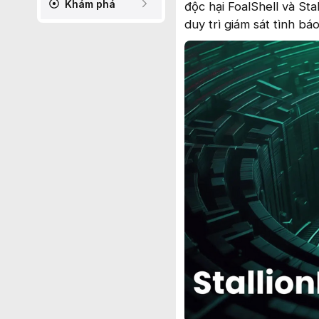
Khám phá
độc hại FoalShell và Sta
duy trì giám sát tình b