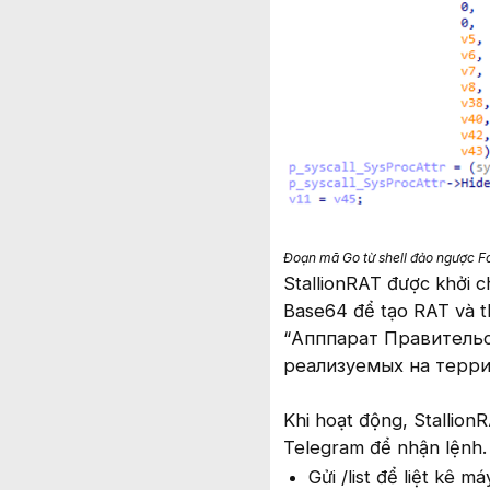
Đoạn mã Go từ shell đảo ngược Fo
StallionRAT được khởi c
Base64 để tạo RAT và th
“Апппарат Правительс
реализуемых на террит
Khi hoạt động, Stallion
Telegram để nhận lệnh. 
Gửi /list để liệt kê m