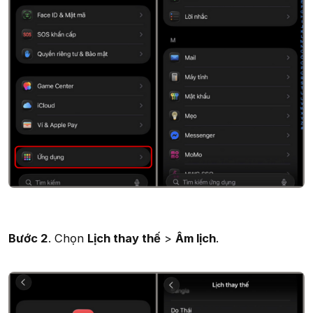
Bước 2
. Chọn
Lịch thay thế
>
Âm lịch
.