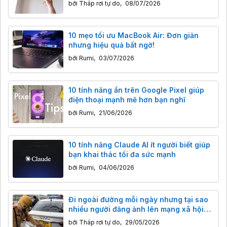
bởi
Tháp rơi tự do
,
08/07/2026
10 mẹo tối ưu MacBook Air: Đơn giản
nhưng hiệu quả bất ngờ!
bởi
Rumi
,
03/07/2026
10 tính năng ẩn trên Google Pixel giúp
điện thoại mạnh mẽ hơn bạn nghĩ
bởi
Rumi
,
21/06/2026
10 tính năng Claude AI ít người biết giúp
bạn khai thác tối đa sức mạnh
bởi
Rumi
,
04/06/2026
Đi ngoài đường mỗi ngày nhưng tại sao
nhiều người đăng ảnh lên mạng xã hội
phải che biển số xe
bởi
Tháp rơi tự do
,
29/05/2026