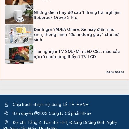
Những điểm hay dở sau 1 tháng trải nghiệm
Roborock Qrevo 2 Pro
Đánh giá YADEA Omee: Xe máy điện nhỏ
xinh, thông minh “đo ni đóng giày” cho nữ
sinh
Trải nghiệm TV SQD-MiniLED C8L: màu sắc
rực rỡ chưa từng thấy ở TV LCD
Xem thêm
Chịu trách nhiệm nội dung: LÊ THỊ HẠNH
Bản quyền @2023 Công ty Cổ phần Bkav
Địa chỉ: Tầng 2, Tòa nhà HH1, Đường Dương Đình Nghệ,
Phường Cầu Giấy, TP Hà Nội