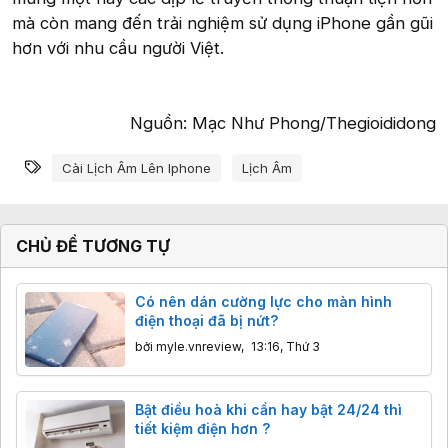
mà còn mang đến trải nghiệm sử dụng iPhone gần gũi
hơn với nhu cầu người Việt.
Nguồn: Mạc Như Phong/Thegioididong​
Từ khóa
Cài Lịch Âm Lên Iphone
Lịch Âm
CHỦ ĐỀ TƯƠNG TỰ
Có nên dán cường lực cho màn hình
điện thoại đã bị nứt?
bởi
myle.vnreview
,
13:16, Thứ 3
Bật điều hoà khi cần hay bật 24/24 thì
tiết kiệm điện hơn ?