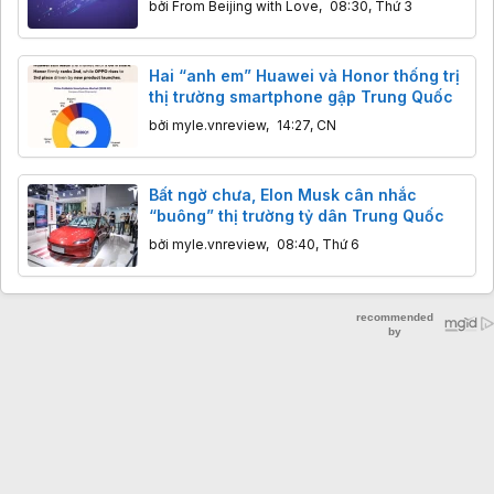
bởi
From Beijing with Love
,
08:30, Thứ 3
với Kimi và DeepSeek
Hai “anh em” Huawei và Honor thống trị
thị trường smartphone gập Trung Quốc
bởi
myle.vnreview
,
14:27, CN
Bất ngờ chưa, Elon Musk cân nhắc
“buông” thị trường tỷ dân Trung Quốc
bởi
myle.vnreview
,
08:40, Thứ 6