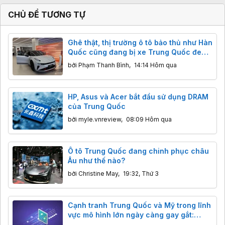
CHỦ ĐỀ TƯƠNG TỰ
Ghê thật, thị trường ô tô bảo thủ như Hàn
Quốc cũng đang bị xe Trung Quốc đe
dọa
bởi
Phạm Thanh Bình
,
14:14 Hôm qua
HP, Asus và Acer bắt đầu sử dụng DRAM
của Trung Quốc
bởi
myle.vnreview
,
08:09 Hôm qua
Ô tô Trung Quốc đang chinh phục châu
Âu như thế nào?
bởi
Christine May
,
19:32, Thứ 3
Cạnh tranh Trung Quốc và Mỹ trong lĩnh
vực mô hình lớn ngày càng gay gắt:
Hàng Mỹ giảm giá mạnh để cạnh tranh