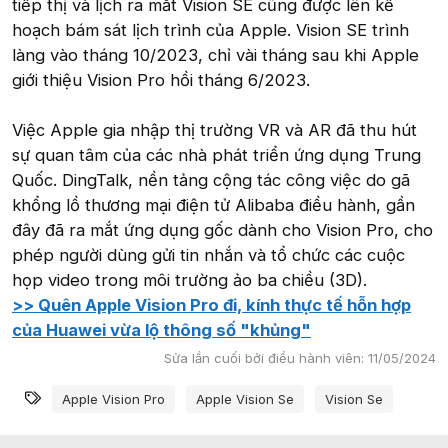
tiếp thị và lịch ra mắt Vision SE cũng được lên kế
hoạch bám sát lịch trình của Apple. Vision SE trình
làng vào tháng 10/2023, chỉ vài tháng sau khi Apple
giới thiệu Vision Pro hồi tháng 6/2023.
Việc Apple gia nhập thị trường VR và AR đã thu hút
sự quan tâm của các nhà phát triển ứng dụng Trung
Quốc. DingTalk, nền tảng cộng tác công việc do gã
khổng lồ thương mại điện tử Alibaba điều hành, gần
đây đã ra mắt ứng dụng gốc dành cho Vision Pro, cho
phép người dùng gửi tin nhắn và tổ chức các cuộc
họp video trong môi trường ảo ba chiều (3D).
>> Quên Apple Vision Pro đi, kính thực tế hỗn hợp
của Huawei vừa lộ thông số "khủng"
Sửa lần cuối bởi điều hành viên:
11/05/2024
Từ khóa
Apple Vision Pro
Apple Vision Se
Vision Se