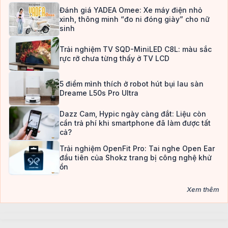
Đánh giá YADEA Omee: Xe máy điện nhỏ
xinh, thông minh “đo ni đóng giày” cho nữ
sinh
Trải nghiệm TV SQD-MiniLED C8L: màu sắc
rực rỡ chưa từng thấy ở TV LCD
5 điểm mình thích ở robot hút bụi lau sàn
Dreame L50s Pro Ultra
Dazz Cam, Hypic ngày càng đắt: Liệu còn
cần trả phí khi smartphone đã làm được tất
cả?
Trải nghiệm OpenFit Pro: Tai nghe Open Ear
đầu tiên của Shokz trang bị công nghệ khử
ồn
Xem thêm