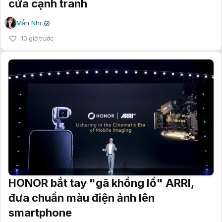
cửa cạnh tranh
Mẫn Nhi
✔
10 giờ trước
HONOR bắt tay "gã khổng lồ" ARRI,
đưa chuẩn màu điện ảnh lên
smartphone