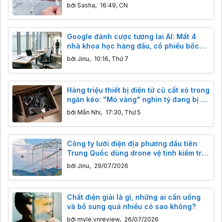
bởi
Sasha
,
16:49, CN
Google đánh cược tương lai AI: Mất 4
nhà khoa học hàng đầu, cổ phiếu bốc
hơi 190 tỷ USD
bởi
Jinu
,
10:16, Thứ 7
Hàng triệu thiết bị điện tử cũ cất xó trong
ngăn kéo: "Mỏ vàng" nghìn tỷ đang bị bỏ
quên
bởi
Mẫn Nhi
,
17:30, Thứ 5
Công ty lưới điện địa phương đầu tiên
Trung Quốc dùng drone vệ tinh kiểm tra
đường dây điện vùng núi sâu, tiết kiệm
bởi
Jinu
,
29/07/2026
thời gian kỷ lục
Chất điện giải là gì, những ai cần uống
và bổ sung quá nhiều có sao không?
bởi
myle.vnreview
,
26/07/2026