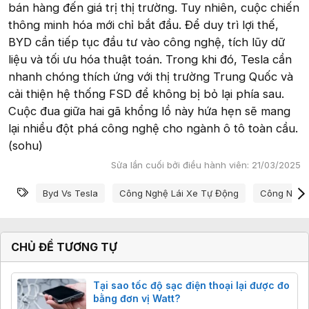
bán hàng đến giá trị thị trường. Tuy nhiên, cuộc chiến
thông minh hóa mới chỉ bắt đầu. Để duy trì lợi thế,
BYD cần tiếp tục đầu tư vào công nghệ, tích lũy dữ
liệu và tối ưu hóa thuật toán. Trong khi đó, Tesla cần
nhanh chóng thích ứng với thị trường Trung Quốc và
cải thiện hệ thống FSD để không bị bỏ lại phía sau.
Cuộc đua giữa hai gã khổng lồ này hứa hẹn sẽ mang
lại nhiều đột phá công nghệ cho ngành ô tô toàn cầu.
(sohu)
Sửa lần cuối bởi điều hành viên:
21/03/2025
Từ khóa
Byd Vs Tesla
Công Nghệ Lái Xe Tự Động
Công Nghệ
CHỦ ĐỀ TƯƠNG TỰ
Tại sao tốc độ sạc điện thoại lại được đo
bằng đơn vị Watt?