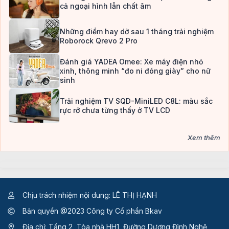
cả ngoại hình lẫn chất âm
Những điểm hay dở sau 1 tháng trải nghiệm
Roborock Qrevo 2 Pro
Đánh giá YADEA Omee: Xe máy điện nhỏ
xinh, thông minh “đo ni đóng giày” cho nữ
sinh
Trải nghiệm TV SQD-MiniLED C8L: màu sắc
rực rỡ chưa từng thấy ở TV LCD
Xem thêm
Chịu trách nhiệm nội dung: LÊ THỊ HẠNH
Bản quyền @2023 Công ty Cổ phần Bkav
Địa chỉ: Tầng 2, Tòa nhà HH1, Đường Dương Đình Nghệ,