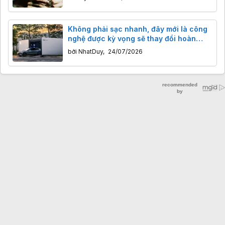
Không phải sạc nhanh, đây mới là công
nghệ được kỳ vọng sẽ thay đổi hoàn
toàn cách sử dụng xe điện
bởi
NhatDuy
,
24/07/2026