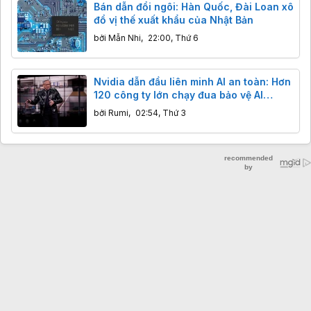
Bán dẫn đổi ngôi: Hàn Quốc, Đài Loan xô
đổ vị thế xuất khẩu của Nhật Bản
bởi
Mẫn Nhi
,
22:00, Thứ 6
Nvidia dẫn đầu liên minh AI an toàn: Hơn
120 công ty lớn chạy đua bảo vệ AI
nguồn mở
bởi
Rumi
,
02:54, Thứ 3