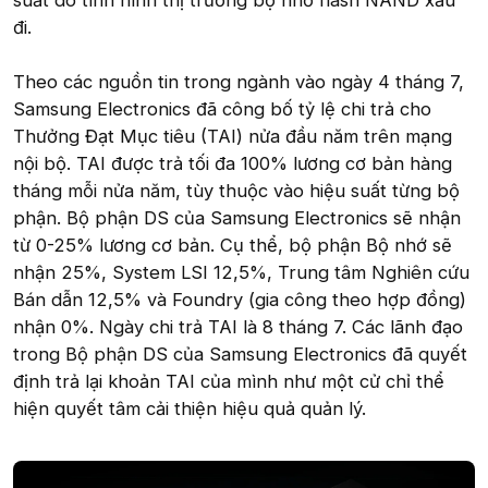
suất do tình hình thị trường bộ nhớ flash NAND xấu
đi.
Theo các nguồn tin trong ngành vào ngày 4 tháng 7,
Samsung Electronics đã công bố tỷ lệ chi trả cho
Thưởng Đạt Mục tiêu (TAI) nửa đầu năm trên mạng
nội bộ. TAI được trả tối đa 100% lương cơ bản hàng
tháng mỗi nửa năm, tùy thuộc vào hiệu suất từng bộ
phận. Bộ phận DS của Samsung Electronics sẽ nhận
từ 0-25% lương cơ bản. Cụ thể, bộ phận Bộ nhớ sẽ
nhận 25%, System LSI 12,5%, Trung tâm Nghiên cứu
Bán dẫn 12,5% và Foundry (gia công theo hợp đồng)
nhận 0%. Ngày chi trả TAI là 8 tháng 7. Các lãnh đạo
trong Bộ phận DS của Samsung Electronics đã quyết
định trả lại khoản TAI của mình như một cử chỉ thể
hiện quyết tâm cải thiện hiệu quả quản lý.