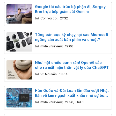
Google tái cấu trúc bộ phận AI, Sergey
Brin trực tiếp giám sát Gemini
bởi
Con voi còi
,
21:32
Từng bán cực kỳ chạy, tại sao Microsoft
ngừng sản xuất bàn phím và chuột?
bởi
myle.vnreview
,
19:06
Như một chiếc bánh rán! OpenAI sắp
cho ra mắt hiện thân vật lý của ChatGPT
bởi
Vũ Nguyễn
,
18:04
Hàn Quốc và Đài Loan lần đầu vượt Nhật
Bản về kim ngạch xuất khẩu nhờ sự bùng
nổ của AI
bởi
myle.vnreview
,
22:56, Thứ 6