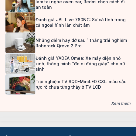
làm tai nghe over-ear, Redmi chọn cách đi
an toàn
Đánh giá JBL Live 780NC: Sự cá tính trong
cả ngoại hình lẫn chất âm
Những điểm hay dở sau 1 tháng trải nghiệm
Roborock Qrevo 2 Pro
Đánh giá YADEA Omee: Xe máy điện nhỏ
xinh, thông minh “đo ni đóng giày” cho nữ
sinh
Trải nghiệm TV SQD-MiniLED C8L: màu sắc
rực rỡ chưa từng thấy ở TV LCD
Xem thêm