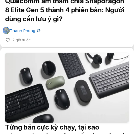
Qualcomm âm thầm chia Snapdragon
8 Elite Gen 5 thành 4 phiên bản: Người
dùng cần lưu ý gì?
Thanh Phong
✔
2 giờ trước
Từng bán cực kỳ chạy, tại sao