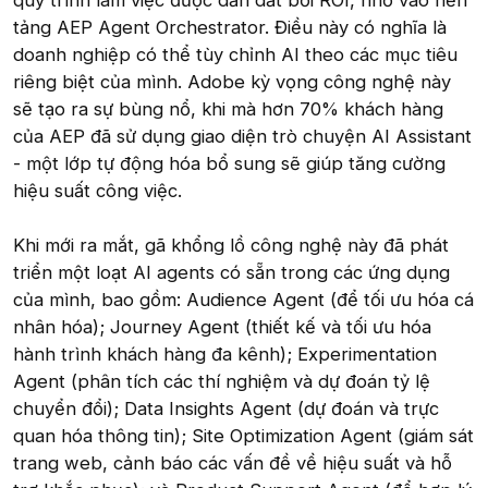
quy trình làm việc được dẫn dắt bởi ROI, nhờ vào nền
tảng AEP Agent Orchestrator. Điều này có nghĩa là
doanh nghiệp có thể tùy chỉnh AI theo các mục tiêu
riêng biệt của mình. Adobe kỳ vọng công nghệ này
sẽ tạo ra sự bùng nổ, khi mà hơn 70% khách hàng
của AEP đã sử dụng giao diện trò chuyện AI Assistant
- một lớp tự động hóa bổ sung sẽ giúp tăng cường
hiệu suất công việc.
Khi mới ra mắt, gã khổng lồ công nghệ này đã phát
triển một loạt AI agents có sẵn trong các ứng dụng
của mình, bao gồm: Audience Agent (để tối ưu hóa cá
nhân hóa); Journey Agent (thiết kế và tối ưu hóa
hành trình khách hàng đa kênh); Experimentation
Agent (phân tích các thí nghiệm và dự đoán tỷ lệ
chuyển đổi); Data Insights Agent (dự đoán và trực
quan hóa thông tin); Site Optimization Agent (giám sát
trang web, cảnh báo các vấn đề về hiệu suất và hỗ