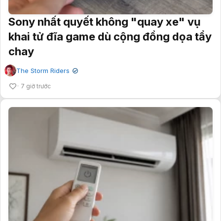
Sony nhất quyết không "quay xe" vụ
khai tử đĩa game dù cộng đồng dọa tẩy
chay
The Storm Riders
✔
7 giờ trước