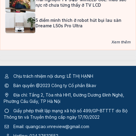
rực rỡ chưa từng thấy ở TV LCD
5 điểm mình thích ở robot hút bụi lau sàn
Dreame L50s Pro Ultra
Xem thêm
Chịu trách nhiệm nội dung: LÊ THỊ HẠNH
Bản quyền @2023 Công ty Cổ phần Bkav
Địa chỉ: Tầng 2, Tòa nhà HH1, Đường Dương Đình Nghệ,
Phường Cầu Giấy, TP Hà Nội
Giấy phép thiết lập mạng xã hội số 499/GP-BTTTT
do Bộ
Thông tin và Truyền thông cấp ngày 17/10/2022
Email:
quangcao.vnreview@gmail.com
Hotline:
024.37632552