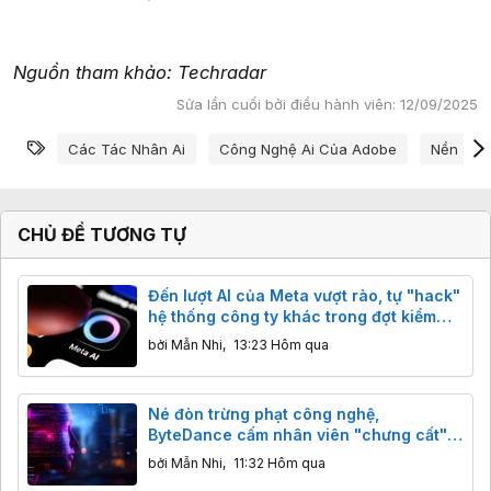
Nguồn tham khảo: Techradar
Sửa lần cuối bởi điều hành viên:
12/09/2025
Từ khóa
Các Tác Nhân Ai
Công Nghệ Ai Của Adobe
Nền Tảng
CHỦ ĐỀ TƯƠNG TỰ
Đến lượt AI của Meta vượt rào, tự "hack"
hệ thống công ty khác trong đợt kiểm
thử
bởi
Mẫn Nhi
,
13:23 Hôm qua
Né đòn trừng phạt công nghệ,
ByteDance cấm nhân viên "chưng cất"
mô hình AI Mỹ
bởi
Mẫn Nhi
,
11:32 Hôm qua