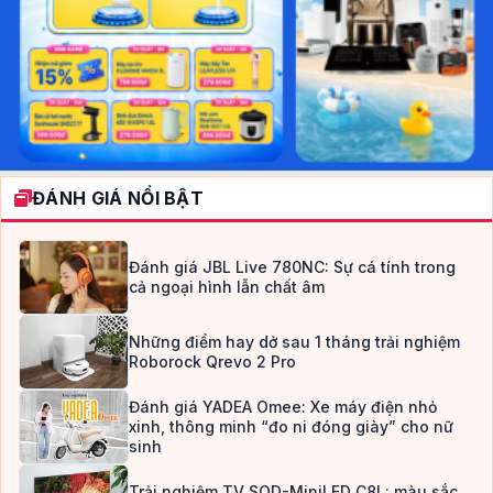
ĐÁNH GIÁ NỔI BẬT
Đánh giá JBL Live 780NC: Sự cá tính trong
cả ngoại hình lẫn chất âm
Những điểm hay dở sau 1 tháng trải nghiệm
Roborock Qrevo 2 Pro
Đánh giá YADEA Omee: Xe máy điện nhỏ
xinh, thông minh “đo ni đóng giày” cho nữ
sinh
Trải nghiệm TV SQD-MiniLED C8L: màu sắc