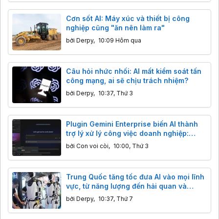
Cơn sốt AI: Máy xúc và thiết bị công
nghiệp cũng "ăn nên làm ra"
bởi
Derpy
,
10:09 Hôm qua
Câu hỏi nhức nhối: AI mất kiểm soát tấn
công mạng, ai sẽ chịu trách nhiệm?
bởi
Derpy
,
10:37, Thứ 3
Plugin Gemini Enterprise biến AI thành
trợ lý xử lý công việc doanh nghiệp:
Thông tin bạn cần biết
bởi
Con voi còi
,
10:00, Thứ 3
Trung Quốc tăng tốc đưa AI vào mọi lĩnh
vực, từ năng lượng đến hải quan và
logistics
bởi
Derpy
,
10:37, Thứ 7