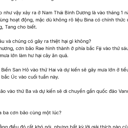
o như vậy xảy ra ở Nam Thái Bình Dương là vào tháng 1 
cùng hoạt động, mặc dù không rõ liệu Bina có chính thức 
g, Tang cho biết.
 và chúng có gây ra thiệt hại gì không?
ương, cơn bão Rae hình thành ở phía bắc Fiji vào thứ sá
mưa lớn làm hư hại cây ăn quả.
 Biển San Hô vào thứ Hai và dự kiến sẽ gây mưa lớn ở ti
bắc Úc vào cuối tuần này.
bão vào thứ Ba và dự kiến sẽ di chuyển gần quốc đảo Van
a ba cơn bão cùng một lúc?
ng điều đó rất khó nói, nhưng bất kỳ lời giải thích nào c