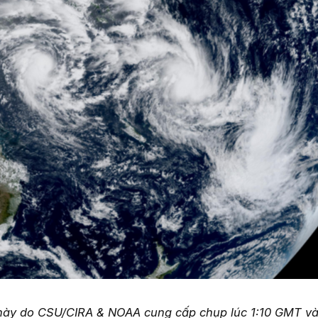
 này do CSU/CIRA & NOAA cung cấp chụp lúc 1:10 GMT và