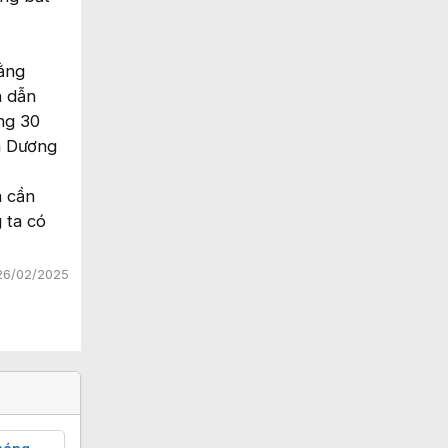
bằng
n dẫn
ng 30
h Dương
a cần
 ta có
26/02/2025