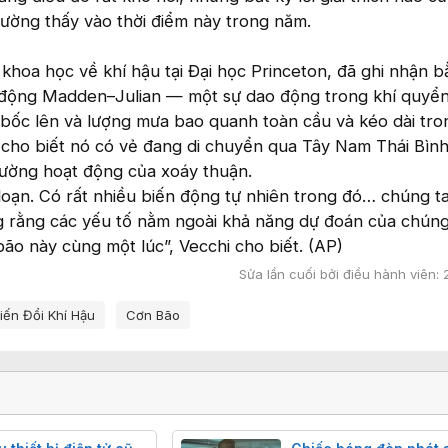
ường thấy vào thời điểm này trong năm.
 khoa học về khí hậu tại Đại học Princeton, đã ghi nhận 
o động Madden–Julian — một sự dao động trong khí quyể
 bốc lên và lượng mưa bao quanh toàn cầu và kéo dài tro
 cho biết nó có vẻ đang di chuyển qua Tây Nam Thái Bìn
cường hoạt động của xoáy thuận.
loạn. Có rất nhiều biến động tự nhiên trong đó… chúng t
ng rằng các yếu tố nằm ngoài khả năng dự đoán của chúng
ão này cùng một lúc”, Vecchi cho biết. (AP)
Sửa lần cuối bởi điều hành viên:
iến Đổi Khí Hậu
Cơn Bão