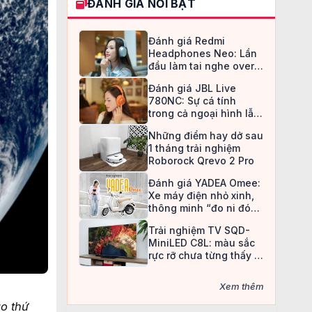
ĐÁNH GIÁ NỔI BẬT
Đánh giá Redmi
Headphones Neo: Lần
đầu làm tai nghe over-
ear, Redmi chọn cách đi
Đánh giá JBL Live
an toàn
780NC: Sự cá tính
trong cả ngoại hình lẫn
chất âm
Những điểm hay dở sau
1 tháng trải nghiệm
Roborock Qrevo 2 Pro
Đánh giá YADEA Omee:
Xe máy điện nhỏ xinh,
thông minh “đo ni đóng
giày” cho nữ sinh
Trải nghiệm TV SQD-
MiniLED C8L: màu sắc
rực rỡ chưa từng thấy ở
TV LCD
Xem thêm
o thứ