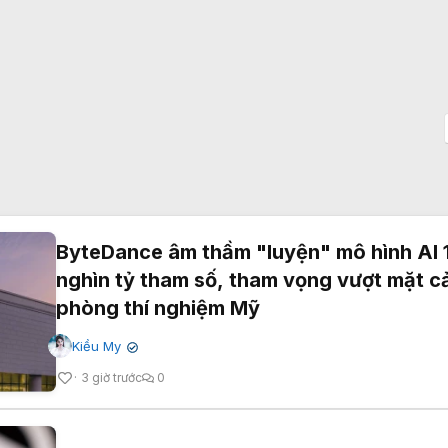
ByteDance âm thầm "luyện" mô hình AI 
nghìn tỷ tham số, tham vọng vượt mặt c
phòng thí nghiệm Mỹ
Kiều My
✔
3 giờ trước
0