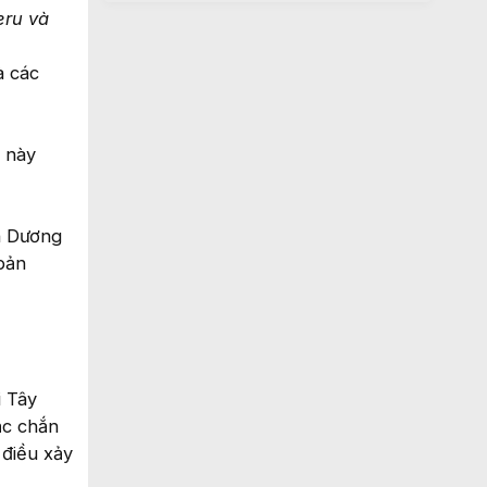
eru và
à các
 này
h Dương
bản
i Tây
ắc chắn
 điều xảy