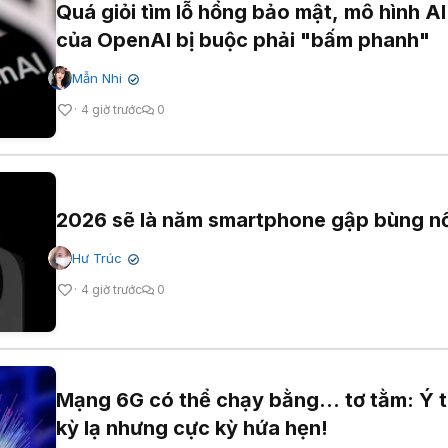
Quá giỏi tìm lỗ hổng bảo mật, mô hình AI
của OpenAI bị buộc phải "bấm phanh"
Mẫn Nhi
✔
4 giờ trước
0
2026 sẽ là năm smartphone gập bùng n
Hư Trúc
✔
4 giờ trước
0
Mạng 6G có thể chạy bằng... tơ tằm: Ý 
kỳ lạ nhưng cực kỳ hứa hẹn!