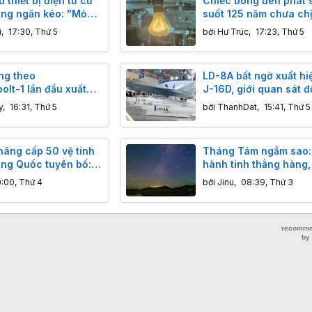
u thiết bị điện tử cũ
Chiếc bóng đèn phát 
rong ngăn kéo: "Mỏ
suốt 125 năm chưa ch
ìn tỷ đang bị bỏ
Độ bền khiến công ng
i
,
17:30, Thứ 5
bởi
Hư Trúc
,
17:23, Thứ 5
đại cũng phải ngả nón
ng theo
LD-8A bất ngờ xuất hi
lt-1 lần đầu xuất
J-16D, giới quan sát đ
ung Quốc đang gửi
thay đổi nhận định về 
y
,
16:31, Thứ 5
bởi
ThanhDat
,
15:41, Thứ 5
p gì tới các nhóm
chống radar mới của 
bay?
Quốc
nâng cấp 50 vệ tinh
Tháng Tám ngắm sao:
ung Quốc tuyên bố:
hành tinh thẳng hàng,
ệ đột phá, độ chính
thực, nguyệt thực và 
0:00, Thứ 4
bởi
Jinu
,
08:39, Thứ 3
met vượt trội GPS
khổng lồ đáng sợ