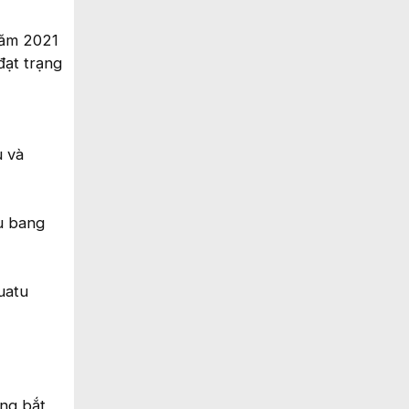
năm 2021
đạt trạng
u và
ểu bang
uatu
ũng bắt