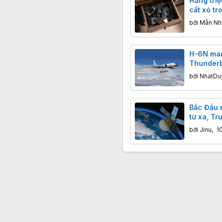
Hàng triệ
cất xó t
vàng" ngh
bởi
Mẫn Nh
quên
H-6N ma
Thunderbo
hiện: Tr
bởi
NhatDu
thông điệ
tàu sân 
Bắc Đẩu 
từ xa, Tr
Công ngh
bởi
Jinu
,
1
xác centi