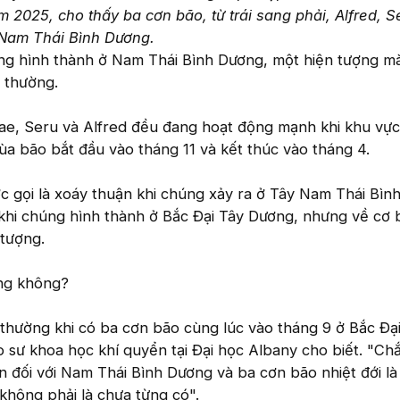
 2025, cho thấy ba cơn bão, từ trái sang phải, Alfred, S
 Nam Thái Bình Dương.
ang hình thành ở Nam Thái Bình Dương, một hiện tượng m
 thường.
Rae, Seru và Alfred đều đang hoạt động mạnh khi khu vực
a bão bắt đầu vào tháng 11 và kết thúc vào tháng 4.
 gọi là xoáy thuận khi chúng xảy ra ở Tây Nam Thái Bìn
khi chúng hình thành ở Bắc Đại Tây Dương, nhưng về cơ 
 tượng.
ờng không?
 thường khi có ba cơn bão cùng lúc vào tháng 9 ở Bắc Đạ
o sư khoa học khí quyển tại Đại học Albany cho biết. "Ch
ộn đối với Nam Thái Bình Dương và ba cơn bão nhiệt đới là
không phải là chưa từng có".