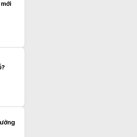
 mới
ổ?
tưởng