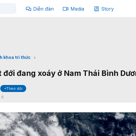
Diễn đàn
Media
Story
h khoa tri thức
t đới đang xoáy ở Nam Thái Bình Dư
+Theo dõi
:
0