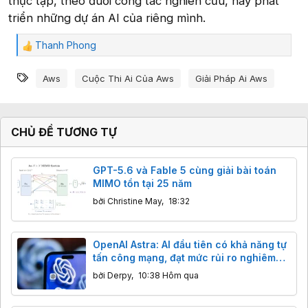
thực tập, theo đuổi công tác nghiên cứu, hay phát
triển những dự án AI của riêng mình.
Thanh Phong
C
ả
Từ khóa
m
Aws
Cuộc Thi Ai Của Aws
Giải Pháp Ai Aws
x
ú
c
:
CHỦ ĐỀ TƯƠNG TỰ
GPT-5.6 và Fable 5 cùng giải bài toán
MIMO tồn tại 25 năm
bởi
Christine May
,
18:32
OpenAI Astra: AI đầu tiên có khả năng tự
tấn công mạng, đạt mức rủi ro nghiêm
trọng
bởi
Derpy
,
10:38 Hôm qua