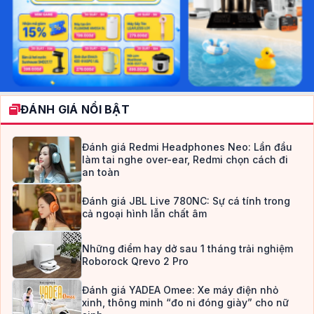
ĐÁNH GIÁ NỔI BẬT
Đánh giá Redmi Headphones Neo: Lần đầu
làm tai nghe over-ear, Redmi chọn cách đi
an toàn
Đánh giá JBL Live 780NC: Sự cá tính trong
cả ngoại hình lẫn chất âm
Những điểm hay dở sau 1 tháng trải nghiệm
Roborock Qrevo 2 Pro
Đánh giá YADEA Omee: Xe máy điện nhỏ
xinh, thông minh “đo ni đóng giày” cho nữ