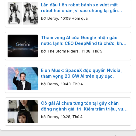
Lần đầu tiên robot bánh xe vượt mặt
robot hai chân, vì sao chúng lại gần
thương mại hóa hơn?
bởi
Derpy
,
10:09 Hôm qua
Tham vọng AI của Google nhận gáo
nước lạnh: CEO DeepMind từ chức, khả
năng lập trình của Gemini bị Claude,
bởi
The Storm Riders
,
11:38, Thứ 5
GPT cho "ngửi khói"
Elon Musk: SpaceX độc quyền Nvidia,
tham vọng 20 GW AI trên quỹ đạo.
bởi
Derpy
,
10:43, Thứ 4
Cô gái AI chưa từng tồn tại gây chấn
động ngành giải trí: Kiếm trăm triệu, vượt
mặt sao thật
bởi
Derpy
,
10:28, Thứ 4