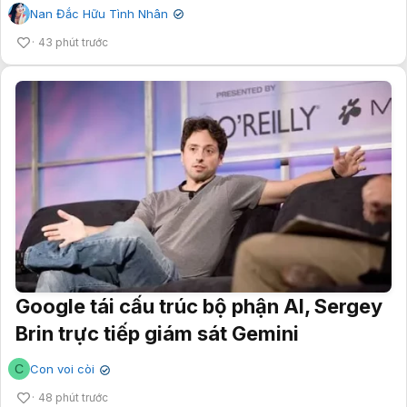
Nan Đắc Hữu Tình Nhân
✔
43 phút trước
Google tái cấu trúc bộ phận AI, Sergey
Brin trực tiếp giám sát Gemini
C
Con voi còi
✔
48 phút trước