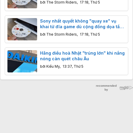
chay
bởi
The Storm Riders
,
17:18, Thứ 5
Sony nhất quyết không "quay xe" vụ
khai tử đĩa game dù cộng đồng dọa tẩy
chay
bởi
The Storm Riders
,
17:18, Thứ 5
Hãng điều hoà Nhật "trúng lớn" khi nắng
nóng càn quét châu Âu
bởi
Kiều My
,
13:37, Thứ 5