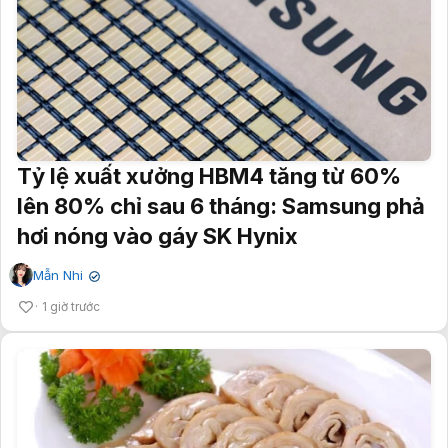
Tỷ lệ xuất xưởng HBM4 tăng từ 60%
lên 80% chỉ sau 6 tháng: Samsung phả
hơi nóng vào gáy SK Hynix
Mẫn Nhi
✔
1 giờ trước