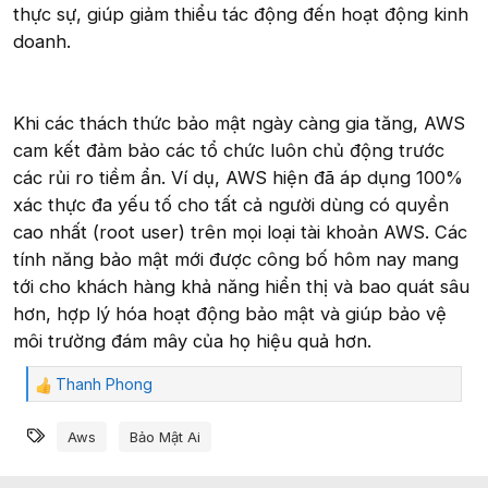
thực sự, giúp giảm thiểu tác động đến hoạt động kinh
doanh.
Khi các thách thức bảo mật ngày càng gia tăng, AWS
cam kết đảm bảo các tổ chức luôn chủ động trước
các rủi ro tiềm ẩn. Ví dụ, AWS hiện đã áp dụng 100%
xác thực đa yếu tố cho tất cả người dùng có quyền
cao nhất (root user) trên mọi loại tài khoản AWS. Các
tính năng bảo mật mới được công bố hôm nay mang
tới cho khách hàng khả năng hiển thị và bao quát sâu
hơn, hợp lý hóa hoạt động bảo mật và giúp bảo vệ
môi trường đám mây của họ hiệu quả hơn.
Thanh Phong
C
ả
Từ khóa
m
Aws
Bảo Mật Ai
x
ú