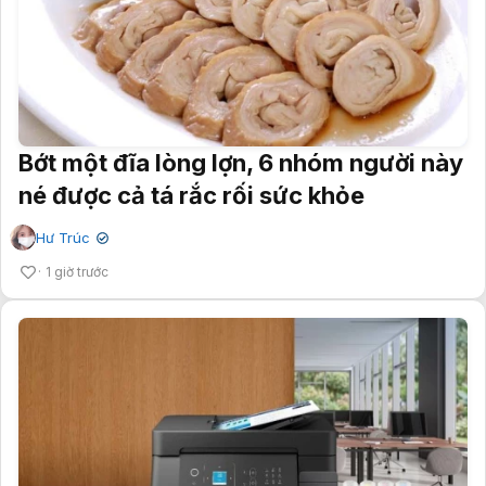
Bớt một đĩa lòng lợn, 6 nhóm người này
né được cả tá rắc rối sức khỏe
Hư Trúc
✔
1 giờ trước