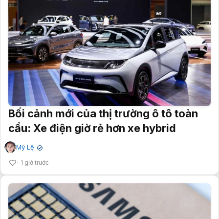
Bối cảnh mới của thị trường ô tô toàn
cầu: Xe điện giờ rẻ hơn xe hybrid
Mỹ Lệ
✔
1 giờ trước