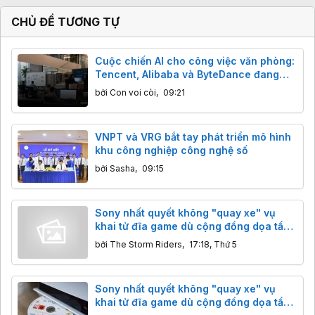
c
:
CHỦ ĐỀ TƯƠNG TỰ
Cuộc chiến AI cho công việc văn phòng:
Tencent, Alibaba và ByteDance đang
tranh điều gì?
bởi
Con voi còi
,
09:21
VNPT và VRG bắt tay phát triển mô hình
khu công nghiệp công nghệ số
bởi
Sasha
,
09:15
Sony nhất quyết không "quay xe" vụ
khai tử đĩa game dù cộng đồng dọa tẩy
chay
bởi
The Storm Riders
,
17:18, Thứ 5
Sony nhất quyết không "quay xe" vụ
khai tử đĩa game dù cộng đồng dọa tẩy