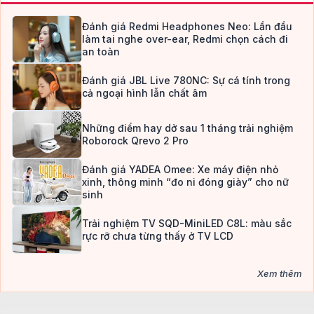
Đánh giá Redmi Headphones Neo: Lần đầu
làm tai nghe over-ear, Redmi chọn cách đi
an toàn
Đánh giá JBL Live 780NC: Sự cá tính trong
cả ngoại hình lẫn chất âm
Những điểm hay dở sau 1 tháng trải nghiệm
Roborock Qrevo 2 Pro
Đánh giá YADEA Omee: Xe máy điện nhỏ
xinh, thông minh “đo ni đóng giày” cho nữ
sinh
Trải nghiệm TV SQD-MiniLED C8L: màu sắc
rực rỡ chưa từng thấy ở TV LCD
Xem thêm