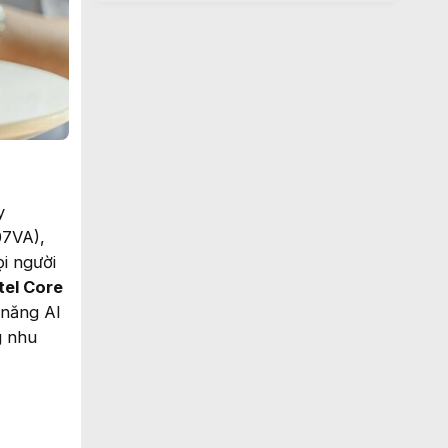
y
07VA),
ọi người
tel Core
 năng AI
g nhu