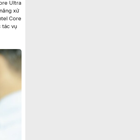
ore Ultra
 năng xử
ntel Core
c tác vụ