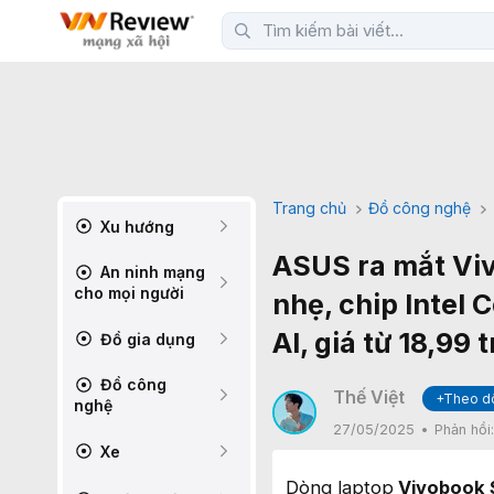
Trang chủ
Đồ công nghệ
Xu hướng
ASUS ra mắt Viv
An ninh mạng
cho mọi người
nhẹ, chip Intel 
AI, giá từ 18,99 
Đồ gia dụng
Đồ công
Thế Việt
+Theo d
nghệ
27/05/2025
Phản hồi
Xe
Dòng laptop
Vivobook S