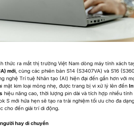
 thức ra mắt thị trường Việt Nam dòng máy tính xách ta
A) mới
, cùng các phiên bản S14 (S3407VA) và S16 (S36
ng nghệ Trí tuệ Nhân tạo (AI) hiện đại đến gần hơn với m
i mặt kim loại mỏng nhẹ, được trang bị vi xử lý lên đến
In
es
hiệu năng cao, thời lượng pin dài và tích hợp nhiều tính
ok S mới hứa hẹn sẽ tạo ra trải nghiệm tối ưu cho đa dạn
c cho đến giải trí di động.
người hay di chuyển