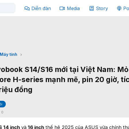
Diễn đàn
Media
Story
Po
Máy tính
obook S14/S16 mới tại Việt Nam: M
Core H-series mạnh mẽ, pin 20 giờ, tí
triệu đồng
õi
:
0
 14 inch
và
16 inch
thế hệ 2025 của ASUS vừa chính thứ